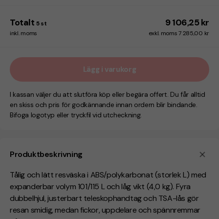
Totalt
9 106,25 kr
5
st
inkl. moms
exkl. moms 7 285,00 kr
Lägg i varukorg
I kassan väljer du att slutföra köp eller begära offert. Du får alltid
en skiss och pris för godkännande innan ordern blir bindande.
Bifoga logotyp eller tryckfil vid utcheckning.
Produktbeskrivning
Tålig och lätt resväska i ABS/polykarbonat (storlek L) med
expanderbar volym 101/115 L och låg vikt (4,0 kg). Fyra
dubbelhjul, justerbart teleskophandtag och TSA-lås gör
resan smidig, medan fickor, uppdelare och spännremmar