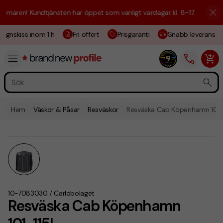
maren! Kundtjänsten har öppet som vanligt vardagar kl. 8–17.
☀️ Vi är 
ignskiss inom 1 h
Fri offert
Prisgaranti
Snabb leverans
Hem
Väskor & Påsar
Resväskor
Resväska Cab Köpenhamn 101-
10-7083030
Carlobolaget
/
Resväska Cab Köpenhamn