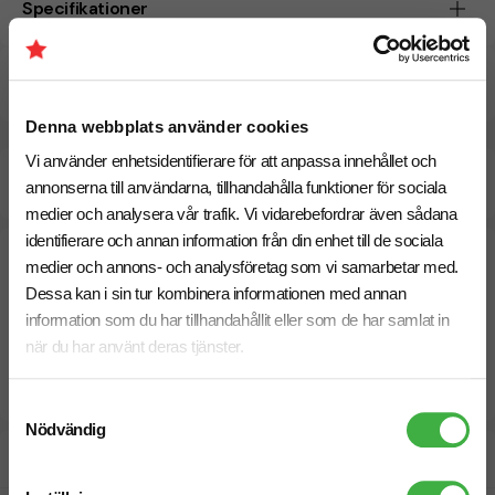
Specifikationer
Pristabell
Denna webbplats använder cookies
Vi använder enhetsidentifierare för att anpassa innehållet och
Beräknad leveranstid:
15 arbetsdagar
31 Augusti
annonserna till användarna, tillhandahålla funktioner för sociala
Snabbare leverans? Kontakta oss.
medier och analysera vår trafik. Vi vidarebefordrar även sådana
identifierare och annan information från din enhet till de sociala
medier och annons- och analysföretag som vi samarbetar med.
Dessa kan i sin tur kombinera informationen med annan
information som du har tillhandahållit eller som de har samlat in
när du har använt deras tjänster.
Samtyckesval
Nödvändig
Designskiss inom 1 h