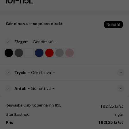
101-115L
Gör dina val – se priset direkt
Nollställ
Färger
:
- Gör ditt val -
Tryck
:
- Gör ditt val -
Antal
:
- Gör ditt val -
Resväska Cab Köpenhamn 115L
1 821,25 kr/st
Startkostnad
Ingår
Pris
1 821,25 kr/st