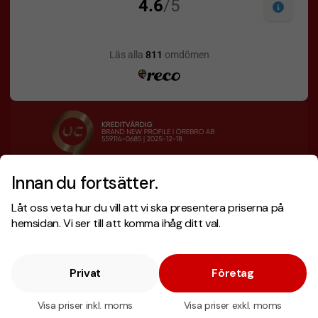
Innan du fortsätter.
Designskiss inom 1 h
Prisgaranti
Låt oss veta hur du vill att vi ska presentera priserna på
Fri offert
Snabb leverans
hemsidan. Vi ser till att komma ihåg ditt val.
Privat
Företag
Copyright © 2026 . Brand New Profile AB
E-handel
av Wombit.
Visa priser inkl. moms
Visa priser exkl. moms