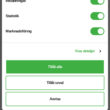
Inställningar
Fri offert
Statistik
Prisgaranti
Snabb leverans
Marknadsföring
Vi hjälper dig gärna!
Visa detaljer
Tillåt alla
Tillåt urval
Telefon: 019-760 65 00
Mån-fre 08.30 - 17.00
Avvisa