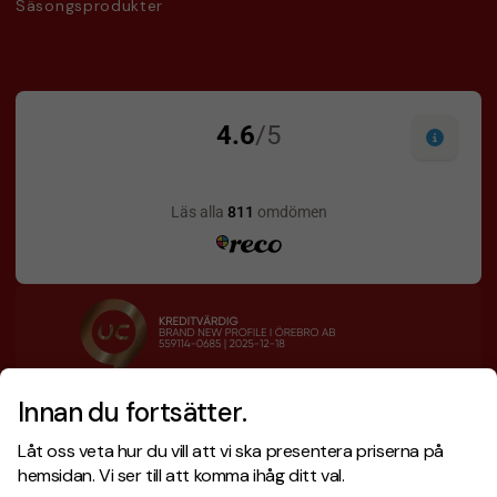
Säsongsprodukter
Innan du fortsätter.
Designskiss inom 1 h
Prisgaranti
Låt oss veta hur du vill att vi ska presentera priserna på
Fri offert
Snabb leverans
hemsidan. Vi ser till att komma ihåg ditt val.