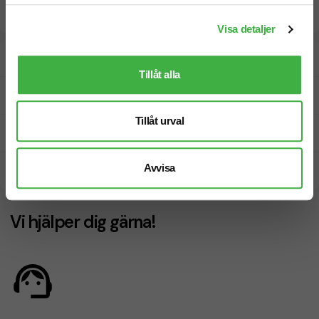
Visa detaljer
Designskiss inom 1 h
Tillåt alla
Fri offert
Tillåt urval
Prisgaranti
Avvisa
Snabb leverans
Vi hjälper dig gärna!