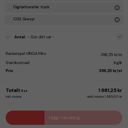
Digitaltransfer tryck
C02 Gravyr
Antal
:
- Gör ditt val -
Racketspel VINGA Miro
396,25 kr/st
Startkostnad
Ingår
Pris
396,25 kr/st
Totalt
1 981,25 kr
5
st
inkl. moms
exkl. moms 1 585,00 kr
Lägg i varukorg