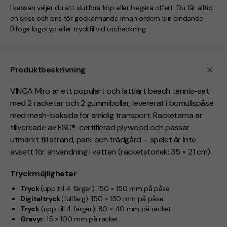
I kassan väljer du att slutföra köp eller begära offert. Du får alltid
en skiss och pris för godkännande innan ordern blir bindande.
Bifoga logotyp eller tryckfil vid utcheckning.
Produktbeskrivning
VINGA Miro är ett populärt och lättlärt beach tennis-set
med
2 racketar och 2 gummibollar
, levererat i
bomullspåse
med mesh-baksida
för smidig transport. Racketarna är
tillverkade av
FSC®-certifierad plywood
och passar
utmärkt till strand, park och trädgård – spelet är
inte
avsett för användning i vatten
(racketstorlek:
35 × 21 cm
).
Tryckmöjligheter
Tryck
(upp till 4 färger):
150 × 150 mm på påse
Digitaltryck
(fullfärg):
150 × 150 mm på påse
Tryck
(upp till 4 färger):
80 × 40 mm på racket
Gravyr:
15 × 100 mm på racket