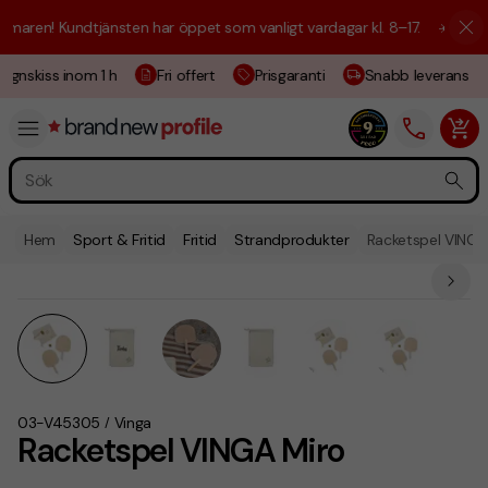
aren! Kundtjänsten har öppet som vanligt vardagar kl. 8–17.
☀️ Vi är h
gnskiss inom 1 h
Fri offert
Prisgaranti
Snabb leverans
Hem
Sport & Fritid
Fritid
Strandprodukter
Racketspel VINGA
03-V45305
Vinga
/
Racketspel VINGA Miro