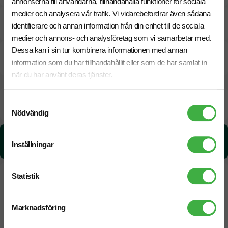
annonserna till användarna, tillhandahålla funktioner för sociala
medier och analysera vår trafik. Vi vidarebefordrar även sådana
Pristabell
identifierare och annan information från din enhet till de sociala
medier och annons- och analysföretag som vi samarbetar med.
Dessa kan i sin tur kombinera informationen med annan
CO₂e -avtryck
information som du har tillhandahållit eller som de har samlat in
när du har använt deras tjänster.
Beräknad leveranstid:
8 arbetsdagar
Samtyckesval
20 Augusti
Snabbare leverans? Kontakta oss.
Nödvändig
CO₂e -avtryck:
Inställningar
1.47 kg CO₂e / per styck
Statistik
Marknadsföring