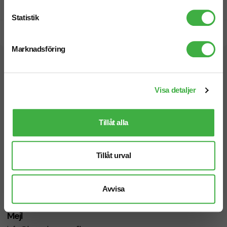
Prisgaranti
Statistik
Snabb leverans
Marknadsföring
Vi hjälper dig gärna!
Visa detaljer
Tillåt alla
Telefon: 019-760 65 00
Tillåt urval
Mån-fre 08.30 - 17.00
Avvisa
Mejl