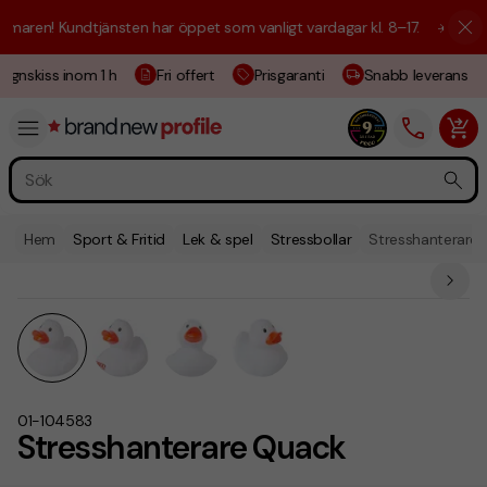
aren! Kundtjänsten har öppet som vanligt vardagar kl. 8–17.
☀️ Vi är h
ignskiss inom 1 h
Fri offert
Prisgaranti
Snabb leverans
Hem
Sport & Fritid
Lek & spel
Stressbollar
Stresshanterare
01-104583
Stresshanterare Quack