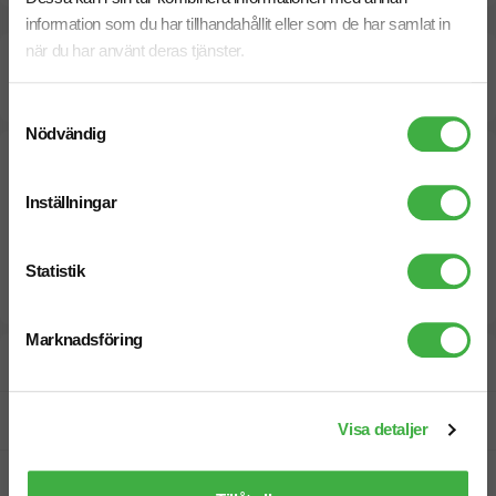
information som du har tillhandahållit eller som de har samlat in
när du har använt deras tjänster.
Beräknad leveranstid:
20
7
arbetsdagar
September
Snabbare leverans? Kontakta oss.
Samtyckesval
Nödvändig
Inställningar
Statistik
Marknadsföring
Designskiss inom 1 h
Fri offert
Visa detaljer
Prisgaranti