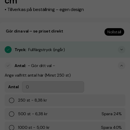
cm
• Tillverkas på beställning – egen design
Gör dina val – se priset direkt
Nollställ
Tryck
:
Fullfärgstryck (ingår)
Antal
:
- Gör ditt val -
Ange valfritt antal här (Minst 250 st)
Antal
250
st
-
8,38 kr
500
st
-
6,38 kr
Spara
24
%
1000
st
-
5,00 kr
Spara
40
%