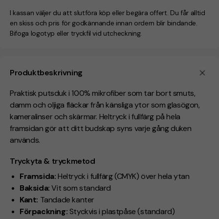
I kassan väljer du att slutföra köp eller begära offert. Du får alltid
en skiss och pris för godkännande innan ordern blir bindande.
Bifoga logotyp eller tryckfil vid utcheckning.
Produktbeskrivning
Praktisk putsduk i 100% mikrofiber som tar bort smuts,
damm och oljiga fläckar från känsliga ytor som glasögon,
kameralinser och skärmar. Heltryck i fullfärg på hela
framsidan gör att ditt budskap syns varje gång duken
används.
Tryckyta & tryckmetod
Framsida:
Heltryck i fullfärg (CMYK) över hela ytan
Baksida:
Vit som standard
Kant:
Tandade kanter
Förpackning:
Styckvis i plastpåse (standard)