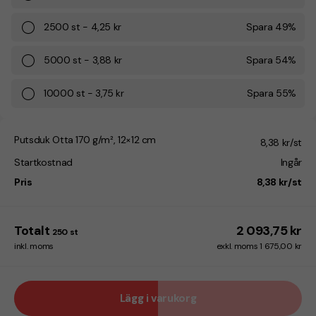
2500
st
-
4,25 kr
Spara
49
%
5000
st
-
3,88 kr
Spara
54
%
10000
st
-
3,75 kr
Spara
55
%
Putsduk Otta 170 g/m², 12×12 cm
8,38 kr/st
Startkostnad
Ingår
Pris
8,38 kr/st
Totalt
2 093,75 kr
250
st
inkl. moms
exkl. moms 1 675,00 kr
Lägg i varukorg