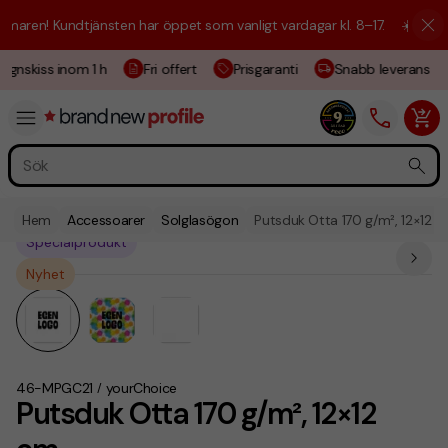
aren! Kundtjänsten har öppet som vanligt vardagar kl. 8–17.
☀️ Vi är h
gnskiss inom 1 h
Fri offert
Prisgaranti
Snabb leverans
Hem
Accessoarer
Solglasögon
Putsduk Otta 170 g/m², 12×12 
Specialprodukt
Nyhet
46-MPGC21
yourChoice
/
Putsduk Otta 170 g/m², 12×12