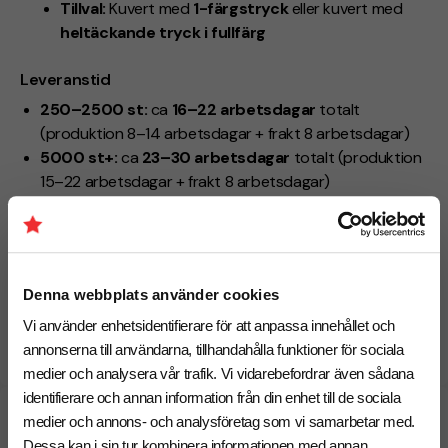
Tillval:
Kuvert med
1-färgstryck
eller kuvert med
heltäckande tryck i fullfärg
Leveranstid
250–2500 st:
ca
16–22 arbetsdagar
totalt
(produktion 8–14 arbetsdagar + frakt 8 arbetsdagar)
5000 st+:
ca
23–30 arbetsdagar
totalt (produktion
15–22 arbetsdagar + frakt 8 arbetsdagar)
Behöver du leverans till ett specifikt datum? Kontakt oss
så undersöker vi vad som går att lösa.
Denna webbplats använder cookies
Specialprodukt (57)
Vi använder enhetsidentifierare för att anpassa innehållet och
annonserna till användarna, tillhandahålla funktioner för sociala
Egen design över duken
medier och analysera vår trafik. Vi vidarebefordrar även sådana
identifierare och annan information från din enhet till de sociala
Specifikationer
medier och annons- och analysföretag som vi samarbetar med.
Dessa kan i sin tur kombinera informationen med annan