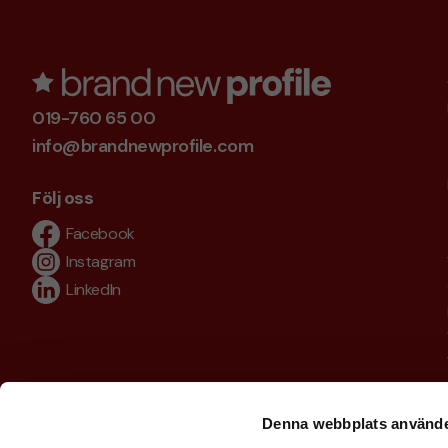
019-760 65 00
info@brandnewprofile.com
Följ oss
Facebook
Instagram
LinkedIn
Denna webbplats använde