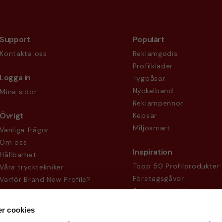
Support
Populärt
Kontakta oss
Reklamgodis
Profilkläder
Logga in
Tygpåsar
Nyckelband
Mina sidor
Reklampennor
Övrigt
Kepsar
Miljösmart
Vanliga frågor
Om oss
Inspiration
Hållbarhet
Topp 50 Profilprodukter
Våra trycktekniker
Företagsgåvor
Varför Brand New Profile?
Säsongsprodukter
Köpvillkor
Sekretesspolicy
r cookies