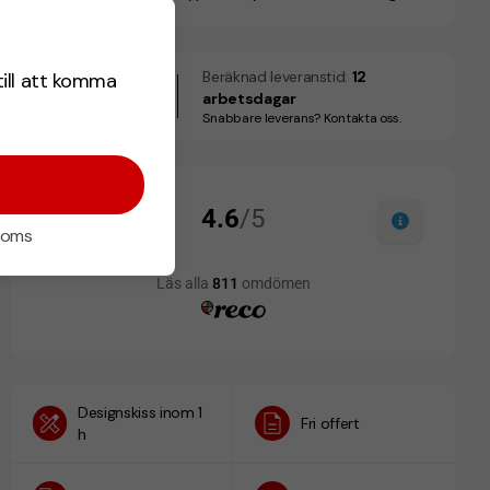
Beräknad leveranstid:
12
till att komma
25
arbetsdagar
Augusti
Snabbare leverans? Kontakta oss.
 moms
Designskiss inom 1
Fri offert
h