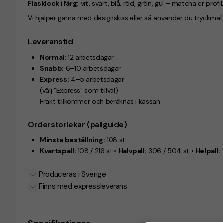
Flasklock i färg:
vit, svart, blå, röd, grön, gul – matcha er profil.
Vi hjälper gärna med designskiss eller så använder du tryckma
Leveranstid
Normal:
12 arbetsdagar
Snabb:
6–10 arbetsdagar
Express:
4–5 arbetsdagar
(välj “Express” som tillval)
Frakt tillkommer och beräknas i kassan.
Orderstorlekar (pallguide)
Minsta beställning:
108 st
Kvartspall:
108 / 216 st •
Halvpall:
306 / 504 st •
Helpall:
Produceras i Sverige
Finns med expressleverans