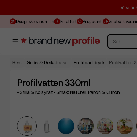
☀️ Vi är
Designskiss inom 1 h
Fri offert
Prisgaranti
Snabb leveran
Hem
Godis & Delikatesser
Profilerad dryck
Profilvatten 
Profilvatten 330ml
• Stilla & Kolsyrat • Smak: Naturell, Päron & Citron