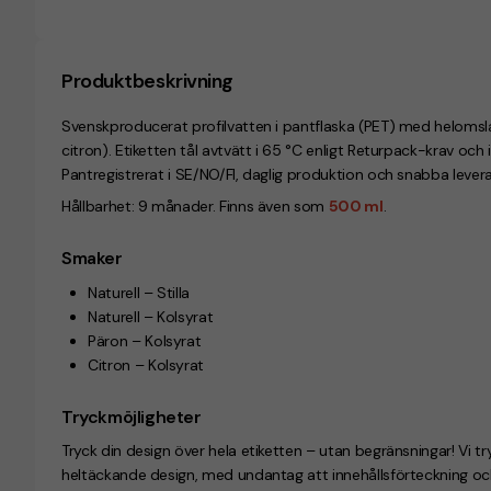
Produktbeskrivning
Svenskproducerat profilvatten i pantflaska (PET) med helomslagseti
citron). Etiketten tål avtvätt i 65 °C enligt Returpack-krav och
Pantregistrerat i SE/NO/FI, daglig produktion och snabba levera
Hållbarhet: 9 månader. Finns även som
500 ml
.
Smaker
Naturell – Stilla
Naturell – Kolsyrat
Päron – Kolsyrat
Citron – Kolsyrat
Tryckmöjligheter
Tryck din design över hela etiketten – utan begränsningar! Vi tr
heltäckande design, med undantag att innehållsförteckning oc