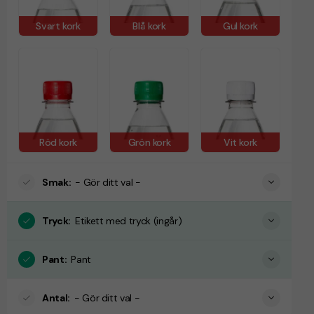
Svart kork
Blå kork
Gul kork
Röd kork
Grön kork
Vit kork
Smak
:
- Gör ditt val -
Tryck
:
Etikett med tryck (ingår)
Pant
:
Pant
Antal
:
- Gör ditt val -