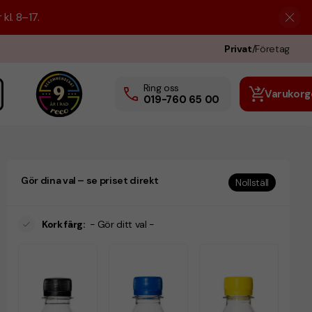
kl. 8–17.
Privat
/
Företag
Ring oss
Varukorg
019-760 65 00
Gör dina val – se priset direkt
Nollställ
Kork färg
:
- Gör ditt val -