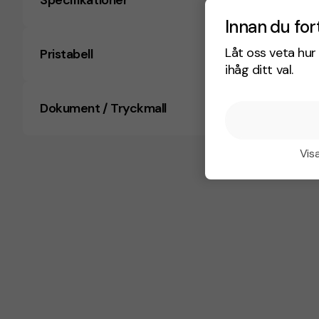
Specifikationer
Innan du for
Låt oss veta hur 
Pristabell
ihåg ditt val.
Dokument / Tryckmall
Visa