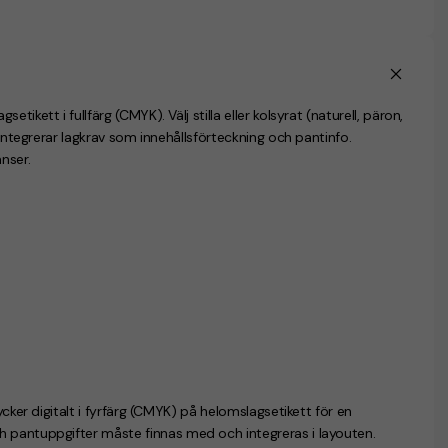
kett i fullfärg (CMYK). Välj stilla eller kolsyrat (naturell, päron,
 integrerar lagkrav som innehållsförteckning och pantinfo.
nser.
ycker digitalt i fyrfärg (CMYK) på helomslagsetikett för en
h pantuppgifter måste finnas med och integreras i layouten.