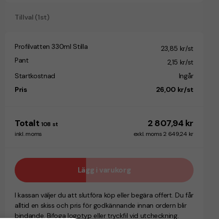
Tillval (1st)
Profilvatten 330ml Stilla
23,85 kr/st
Pant
2,15 kr/st
Startkostnad
Ingår
Pris
26,00 kr/st
Totalt
2 807,94 kr
108
st
inkl. moms
exkl. moms 2 649,24 kr
Lägg i varukorg
I kassan väljer du att slutföra köp eller begära offert. Du får
alltid en skiss och pris för godkännande innan ordern blir
bindande. Bifoga logotyp eller tryckfil vid utcheckning.