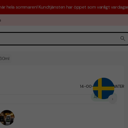
 här hela sommaren! Kundtjänsten har öppet som vanligt vardagar 
s
330ml
14-00-3303
ADWATER
/
Återvunnet