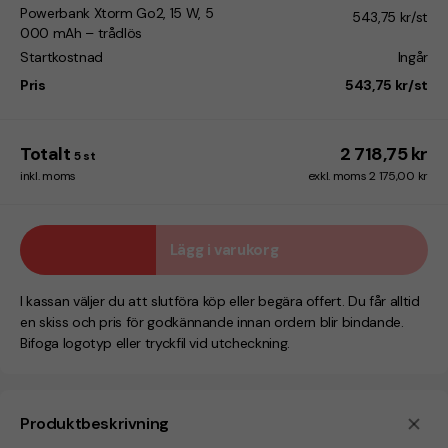
Powerbank Xtorm Go2, 15 W, 5
543,75 kr/st
000 mAh – trådlös
Startkostnad
Ingår
Pris
543,75 kr/st
Totalt
2 718,75 kr
5
st
inkl. moms
exkl. moms 2 175,00 kr
Lägg i varukorg
I kassan väljer du att slutföra köp eller begära offert. Du får alltid
en skiss och pris för godkännande innan ordern blir bindande.
Bifoga logotyp eller tryckfil vid utcheckning.
Produktbeskrivning