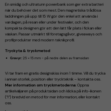
En smidig och ultratunn powerbank som ger extra batteri
när du behöver det som mest. Den magnetiska trådlösa
laddningen på upp till 15 W gör den enkel att använda i
vardagen, på resan eller under festivaler, och den
kompakta designen gör att den lätt får plats i fickan eller
väskan. Passar utmärkt till företagsgåvor, giveaways och
profilprodukter med modern teknikprofil.
Tryckyta & tryckmetod
Gravyr:
25 × 15 mm -
på nedre delen av framsidan
Vi tar fram en gratis designskiss inom 1 timme. Vill du trycka
i annan storlek, position eller tryckteknik – kontakta oss.
Mer information om tryckmetoderna
: Öppna
artikelväljaren på produktsidan och klicka på info-ikonen
(”i”) bredvid en metod för mer information, eller kontakt
oss.