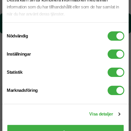
18 Augusti
Snabbare leverans? Kontakta oss.
information som du har tillhandahållit eller som de har samlat in
när du har använt deras tjänster.
CO₂e -avtryck:
4,697127994 kg CO₂e / per styck
Samtyckesval
Nödvändig
Inställningar
Statistik
Marknadsföring
Designskiss inom 1 h
Fri offert
Visa detaljer
Prisgaranti