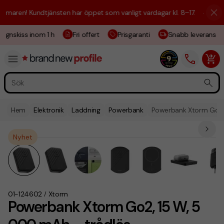
aren! Kundtjänsten har öppet som vanligt vardagar kl. 8–17.
☀️ Vi är h
ignskiss inom 1 h
Fri offert
Prisgaranti
Snabb leverans
Hem
Elektronik
Laddning
Powerbank
Powerbank Xtorm Go2,
Nyhet
01-124602
Xtorm
/
Powerbank Xtorm Go2, 15 W, 5