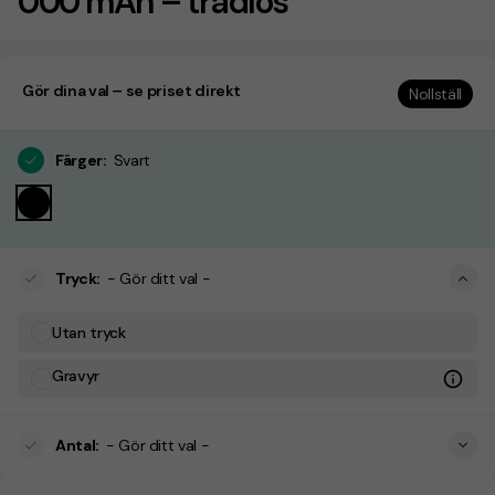
000 mAh – trådlös
Gör dina val – se priset direkt
Nollställ
Färger
:
Svart
Tryck
:
- Gör ditt val -
Utan tryck
Gravyr
Antal
:
- Gör ditt val -