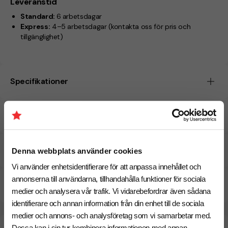
Leveranstid
Standard:
6 arbetsdagar
Express:
4–5 arbetsdagar
(kontakta oss för pris och
tillgänglighet)
Specifikationer
Tryckmetoder
Pristabell
Denna webbplats använder cookies
Vi använder enhetsidentifierare för att anpassa innehållet och
annonserna till användarna, tillhandahålla funktioner för sociala
CO₂e -avtryck
medier och analysera vår trafik. Vi vidarebefordrar även sådana
identifierare och annan information från din enhet till de sociala
medier och annons- och analysföretag som vi samarbetar med.
Beräknad leveranstid:
6 arbetsdagar
Dessa kan i sin tur kombinera informationen med annan