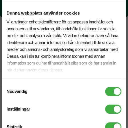
CO₂e -avtryck:
4,97885371758153 kg CO₂e / per styck
Denna webbplats använder cookies
Vi använder enhetsidentifierare för att anpassa innehållet och
annonserna till användarna, tillhandahålla funktioner för sociala
medier och analysera vår trafik. Vi vidarebefordrar även sådana
identifierare och annan information från din enhet till de sociala
medier och annons- och analysföretag som vi samarbetar med.
Dessa kan i sin tur kombinera informationen med annan
information som du har tillhandahållit eller som de har samlat in
när du har använt deras tjänster.
Designskiss inom 1 h
Samtyckesval
Nödvändig
Fri offert
Inställningar
Prisgaranti
Snabb leverans
Statistik