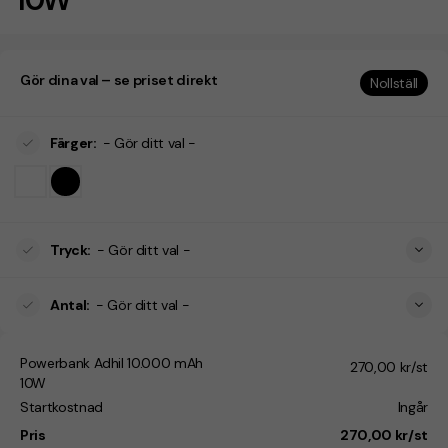
Gör dina val – se priset direkt
Nollställ
Färger
:
- Gör ditt val -
Tryck
:
- Gör ditt val -
Antal
:
- Gör ditt val -
Powerbank Adhil 10.000 mAh
270,00 kr/st
10W
Startkostnad
Ingår
Pris
270,00 kr/st