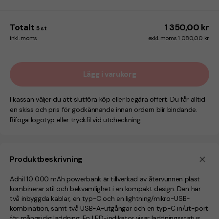
Totalt
1 350,00 kr
5
st
inkl. moms
exkl. moms 1 080,00 kr
Lägg i varukorg
I kassan väljer du att slutföra köp eller begära offert. Du får alltid
en skiss och pris för godkännande innan ordern blir bindande.
Bifoga logotyp eller tryckfil vid utcheckning.
Produktbeskrivning
Adhil 10 000 mAh powerbank är tillverkad av återvunnen plast
kombinerar stil och bekvämlighet i en kompakt design. Den har
två inbyggda kablar, en typ-C och en lightning/mikro-USB-
kombination, samt två USB-A-utgångar och en typ-C in/ut-port
för mångsidig laddning. En LED-indikator visar laddningsstatus,