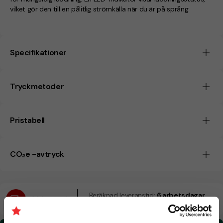
vilket gör den till en pålitlig strömkälla när du är på språng.
Specifikationer
Tryckmetoder
Pristabell
CO₂e -avtryck
Beräknad leveranstid:
6 arbetsdagar
14 Augusti
Snabbare leverans? Kontakta oss.