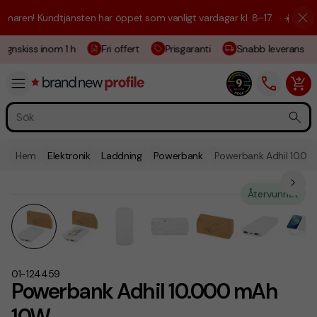
aren! Kundtjänsten har öppet som vanligt vardagar kl. 8–17.
☀️ Vi är h
ignskiss inom 1 h
Fri offert
Prisgaranti
Snabb leverans
Hem
Elektronik
Laddning
Powerbank
Powerbank Adhil 10.0
Återvunnet
01-124459
Powerbank Adhil 10.000 mAh
10W