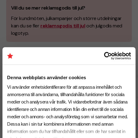
Vill du se mer reklamsgodis till jul?
För kundmöten, julkampanjer och större utdelningar
kan du se fler
reklamsgodis till jul
och julgodis med
logotyp.
Specifikationer
Denna webbplats använder cookies
Pristabell
Vi använder enhetsidentifierare för att anpassa innehållet och
annonserna till användarna, tillhandahålla funktioner för sociala
medier och analysera vår trafik. Vi vidarebefordrar även sådana
Dokument / Tryckmall
identifierare och annan information från din enhet till de sociala
medier och annons- och analysföretag som vi samarbetar med.
Dessa kan i sin tur kombinera informationen med annan
information som du har tillhandahållit eller som de har samlat in
Beräknad leveranstid:
2 arbetsdagar
12 Augusti