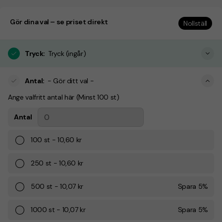
Gör dina val – se priset direkt
Nollställ
Tryck
:
Tryck (ingår)
Antal
:
- Gör ditt val -
Ange valfritt antal här (Minst 100 st)
Antal
100
st
-
10,60 kr
250
st
-
10,60 kr
500
st
-
10,07 kr
Spara
5
%
1000
st
-
10,07 kr
Spara
5
%