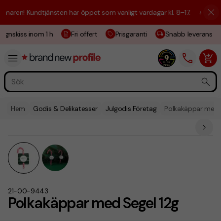
aren! Kundtjänsten har öppet som vanligt vardagar kl. 8–17.
☀️ Vi är h
ignskiss inom 1 h
Fri offert
Prisgaranti
Snabb leverans
Hem
Godis & Delikatesser
Julgodis Företag
Polkakäppar med 
21-00-9443
Polkakäppar med Segel 12g