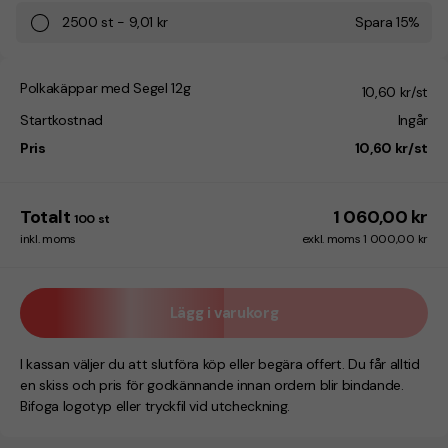
2500
st
-
9,01 kr
Spara
15
%
Polkakäppar med Segel 12g
10,60 kr/st
Startkostnad
Ingår
Pris
10,60 kr/st
Totalt
1 060,00 kr
100
st
inkl. moms
exkl. moms 1 000,00 kr
Lägg i varukorg
I kassan väljer du att slutföra köp eller begära offert. Du får alltid
en skiss och pris för godkännande innan ordern blir bindande.
Bifoga logotyp eller tryckfil vid utcheckning.