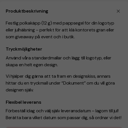
Produktbeskrivning
Festlig polkakäpp (12 g) med pappsegel för din logotyp
eller julhälsning – perfekt för att klä kontorets gran eller
som giveaway på event och i butik.
Tryckmöjligheter
Använd våra standardmallar och lägg till logotyp, eller
skapa en helt egen design.
Vi hjälper dig gärna att ta fram en designskiss, annars
hittar du en tryckmall under “Dokument” om du vill göra
designen själv.
Flexibel leverans
Förbeställ idag och välj själv leveransdatum – lagom till jul!
Berätta bara vilket datum som passar dig, så ordnar vi det!