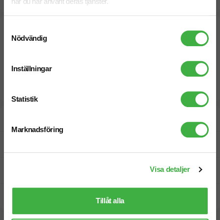
Snabbare leverans? Kontakta oss.
när du har använt deras tjänster.
Samtyckesval
Nödvändig
Inställningar
Statistik
Designskiss inom 1 h
Marknadsföring
Fri offert
Visa detaljer
Prisgaranti
Snabb leverans
Tillåt alla