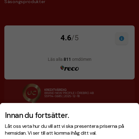
Säsongsprodukter
Innan du fortsätter.
Designskiss inom 1 h
Prisgaranti
Låt oss veta hur du vill att vi ska presentera priserna på
Fri offert
Snabb leverans
hemsidan. Vi ser till att komma ihåg ditt val.