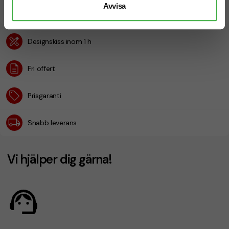
Avvisa
Designskiss inom 1 h
Fri offert
Prisgaranti
Snabb leverans
Vi hjälper dig gärna!