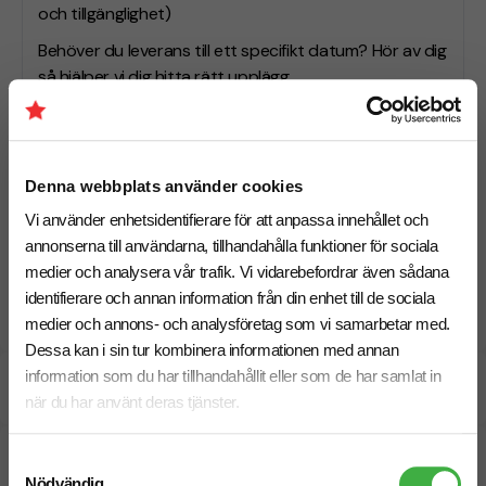
och tillgänglighet)
Behöver du leverans till ett specifikt datum? Hör av dig
så hjälper vi dig hitta rätt upplägg.
Vill du jämföra fler pikéer?
Denna webbplats använder cookies
Vill du se fler modeller, material eller prisklasser innan
du bestämmer dig? I kategorin
Vi använder enhetsidentifierare för att anpassa innehållet och
pikéer med eget tryck
hittar du fler alternativ för
annonserna till användarna, tillhandahålla funktioner för sociala
företag, event och kampanjer med logotyp.
medier och analysera vår trafik. Vi vidarebefordrar även sådana
identifierare och annan information från din enhet till de sociala
medier och annons- och analysföretag som vi samarbetar med.
Dessa kan i sin tur kombinera informationen med annan
information som du har tillhandahållit eller som de har samlat in
Specifikationer
när du har använt deras tjänster.
Tryckmetoder
Samtyckesval
Nödvändig