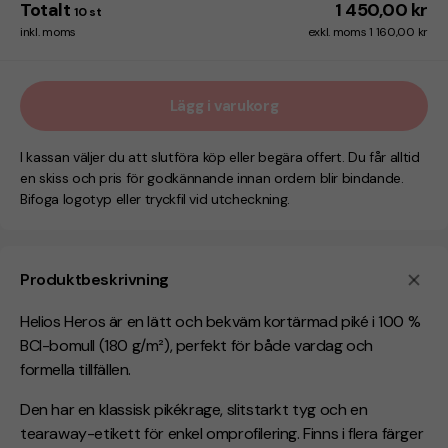
Totalt
1 450,00 kr
10
st
inkl. moms
exkl. moms 1 160,00 kr
Lägg i varukorg
I kassan väljer du att slutföra köp eller begära offert. Du får alltid
en skiss och pris för godkännande innan ordern blir bindande.
Bifoga logotyp eller tryckfil vid utcheckning.
Produktbeskrivning
Helios Heros är en lätt och bekväm kortärmad piké i 100 %
BCI-bomull (180 g/m²), perfekt för både vardag och
formella tillfällen.
Den har en klassisk pikékrage, slitstarkt tyg och en
tearaway-etikett för enkel omprofilering. Finns i flera färger