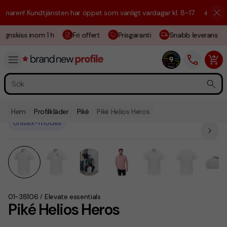
aren! Kundtjänsten har öppet som vanligt vardagar kl. 8–17.
☀️ Vi är h
gnskiss inom 1 h
Fri offert
Prisgaranti
Snabb leverans
Hem
Profilkläder
Piké
Piké Helios Heros
Unisex-modell
01-38106
Elevate essentials
/
Piké Helios Heros