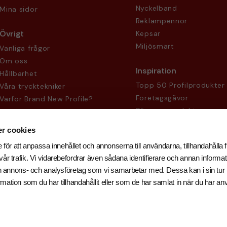
Nyckelband
Mina sidor
Reklampennor
Övrigt
Kepsar
Miljösmart
Vanliga frågor
Om oss
Inspiration
Hållbarhet
Topp 50 Profilprodukter
Våra trycktekniker
Företagsgåvor
Varför Brand New Profile?
Säsongsprodukter
Köpvillkor
Sekretesspolicy
r cookies
 för att anpassa innehållet och annonserna till användarna, tillhandahålla f
år trafik. Vi vidarebefordrar även sådana identifierare och annan informati
och annons- och analysföretag som vi samarbetar med. Dessa kan i sin tu
ation som du har tillhandahållit eller som de har samlat in när du har an