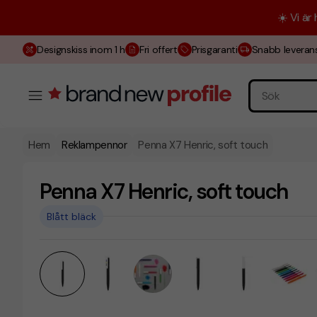
☀️ Vi är
Designskiss inom 1 h
Fri offert
Prisgaranti
Snabb leveran
Hem
Reklampennor
Penna X7 Henric, soft touch
Penna X7 Henric, soft touch
Blått bläck