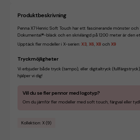
Produktbeskrivning
Penna X7 Henric Soft Touch har ett fascinerande mönster och 
Dokumental®-bläck och en skrivlängd på 1200 meter är den ett 
Upptäck fler modeller i X-serien:
X3
,
X6
,
X8
och
X9
Tryckmöjligheter
Vi erbjuder både tryck (tampo), eller digitaltryck (
fullfärgstryck
hjälper vi dig!
Vill du se fler pennor med logotyp?
Om du jämför fler modeller med soft touch, färgval eller tydli
Kollektion: X (9)