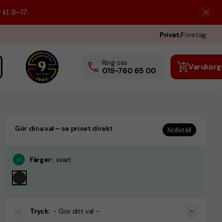
kl. 8–17.
Privat
/
Företag
Ring oss
Varukorg
019-760 65 00
Gör dina val – se priset direkt
Nollställ
Färger
:
svart
Tryck
:
- Gör ditt val -