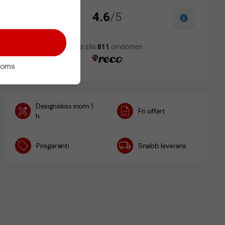
 moms
Designskiss inom 1
Fri offert
h
Prisgaranti
Snabb leverans