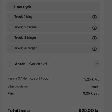
Utan tryck
Tryck, 1 färg
Tryck, 2 färger
Tryck, 3 färger
Tryck, 4 färger
Antal
:
- Gör ditt val -
Penna X7 Henric, soft touch
9,25 kr/st
Startkostnad
Ingår
Pris
9,25 kr/st
Totalt
925,00 kr
100
st