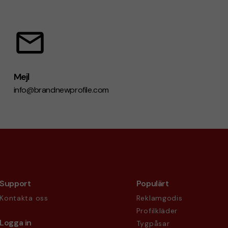
Mejl
info@brandnewprofile.com
Support
Populärt
Kontakta oss
Reklamgodis
Profilkläder
Logga in
Tygpåsar