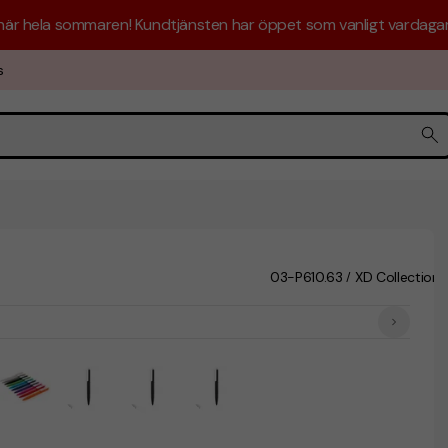
 här hela sommaren! Kundtjänsten har öppet som vanligt vardagar 
s
03-P610.63
XD Collection
/