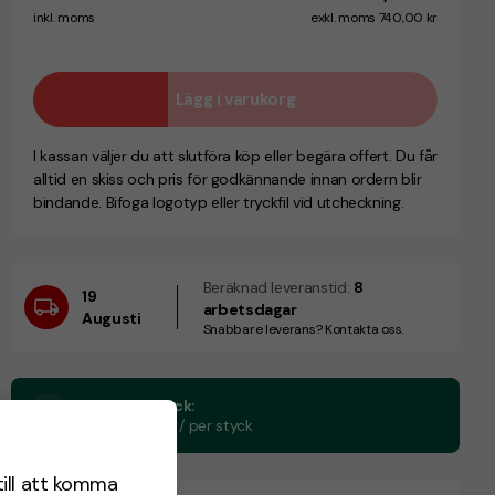
inkl. moms
exkl. moms 740,00 kr
Lägg i varukorg
I kassan väljer du att slutföra köp eller begära offert. Du får
alltid en skiss och pris för godkännande innan ordern blir
bindande. Bifoga logotyp eller tryckfil vid utcheckning.
Beräknad leveranstid:
8
19
arbetsdagar
Augusti
Snabbare leverans? Kontakta oss.
CO₂e -avtryck:
0.05 kg CO₂e / per styck
till att komma