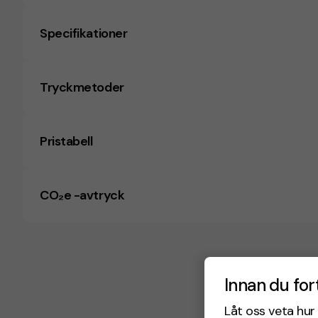
Specifikationer
Tryckmetoder
Pristabell
CO₂e -avtryck
Innan du for
Låt oss veta hur 