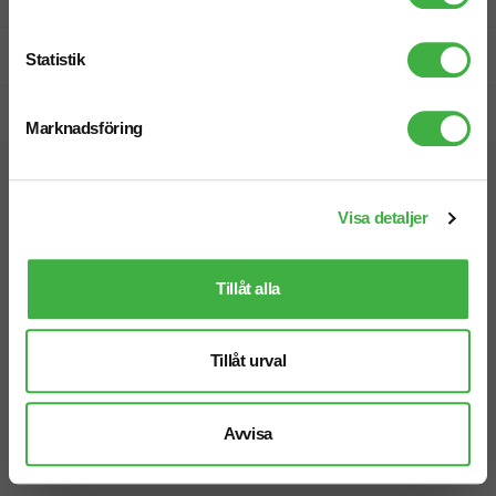
Prisgaranti
Statistik
Snabb leverans
Marknadsföring
Vi hjälper dig gärna!
Visa detaljer
Tillåt alla
Telefon: 019-760 65 00
Tillåt urval
Mån-fre 08.30 - 17.00
Avvisa