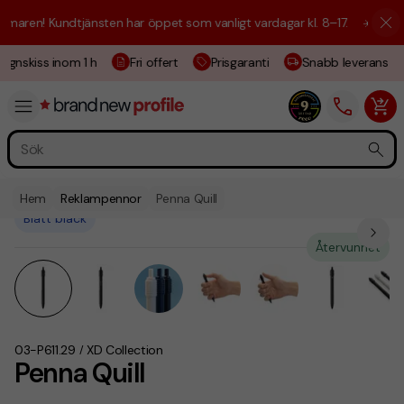
aren! Kundtjänsten har öppet som vanligt vardagar kl. 8–17.
☀️ Vi är h
ignskiss inom 1 h
Fri offert
Prisgaranti
Snabb leverans
Hem
Reklampennor
Penna Quill
Blått bläck
Återvunnet
03-P611.29
XD Collection
/
Penna Quill