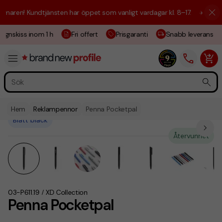
aren! Kundtjänsten har öppet som vanligt vardagar kl. 8–17.
☀️ Vi är h
ignskiss inom 1 h
Fri offert
Prisgaranti
Snabb leverans
Hem
Reklampennor
Penna Pocketpal
Blått bläck
Återvunnet
03-P611.19
XD Collection
/
Penna Pocketpal