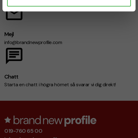
Mejl
info@brandnewprofile.com
Chatt
Starta en chatt i högra hörnet så svarar vi dig direkt!
019-760 65 00