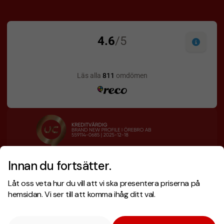
Innan du fortsätter.
Designskiss inom 1 h
Prisgaranti
Låt oss veta hur du vill att vi ska presentera priserna på
Fri offert
Snabb leverans
hemsidan. Vi ser till att komma ihåg ditt val.