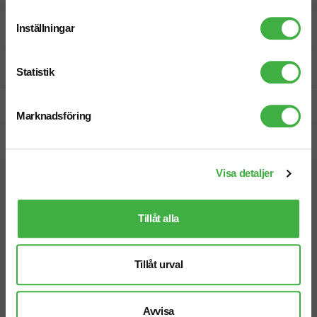
Inställningar
Designskiss inom 1 h
Fri offert
Statistik
Prisgaranti
Marknadsföring
Snabb leverans
Visa detaljer
Vi hjälper dig gärna!
Tillåt alla
Tillåt urval
Telefon: 019-760 65 00
Avvisa
Mån-fre 08.30 - 17.00