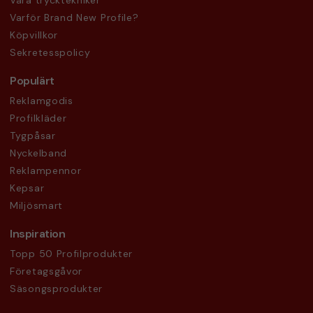
Våra trycktekniker
Varför Brand New Profile?
Köpvillkor
Sekretesspolicy
Populärt
Reklamgodis
Profilkläder
Tygpåsar
Nyckelband
Reklampennor
Kepsar
Miljösmart
Inspiration
Topp 50 Profilprodukter
Företagsgåvor
Säsongsprodukter