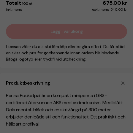
Totalt
675,00 kr
100
st
inkl. moms
exkl. moms 540,00 kr
Lägg i varukorg
I kassan väljer du att slutföra köp eller begära offert. Du får alltid
en skiss och pris för godkännande innan ordern blir bindande.
Bifoga logotyp eller tryckfil vid utcheckning.
Produktbeskrivning
Penna Pocketpal är en kompakt minipenna i GRS-
certifierad återvunnen ABS med vridmekanism. Med blått
Dokumental-bläck och en skrivlängd på 800 meter
erbjuder den både stil och funktionalitet. Ett praktiskt och
hållbart profilval.