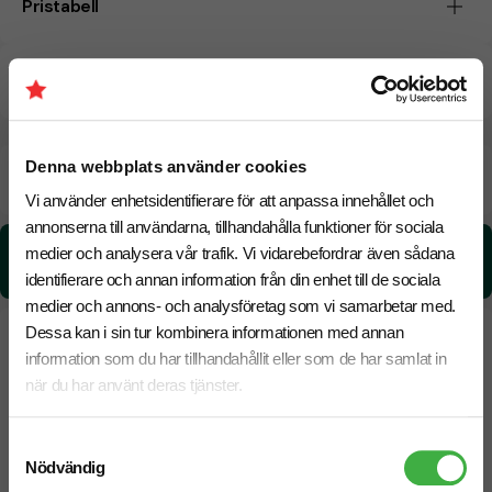
Pristabell
CO₂e -avtryck
Denna webbplats använder cookies
Beräknad leveranstid:
8 arbetsdagar
17 Augusti
Snabbare leverans? Kontakta oss.
Vi använder enhetsidentifierare för att anpassa innehållet och
annonserna till användarna, tillhandahålla funktioner för sociala
CO₂e -avtryck:
medier och analysera vår trafik. Vi vidarebefordrar även sådana
0.05 kg CO₂e / per styck
identifierare och annan information från din enhet till de sociala
medier och annons- och analysföretag som vi samarbetar med.
Dessa kan i sin tur kombinera informationen med annan
information som du har tillhandahållit eller som de har samlat in
när du har använt deras tjänster.
Samtyckesval
Nödvändig