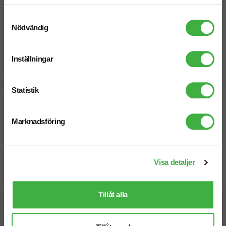
Samtyckesval
Nödvändig
Inställningar
Statistik
Designskiss inom 1 h
Marknadsföring
Fri offert
Prisgaranti
Visa detaljer
Snabb leverans
Tillåt alla
Vi hjälper dig gärna!