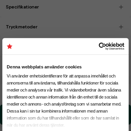
Specifikationer
Tryckmetoder
Pristabell
CO₂e -avtryck
Denna webbplats använder cookies
Vi använder enhetsidentifierare för att anpassa innehållet och
annonserna till användarna, tillhandahålla funktioner för sociala
medier och analysera vår trafik. Vi vidarebefordrar även sådana
Beräknad leveranstid:
6 arbetsdagar
18 Augusti
Snabbare leverans? Kontakta oss.
identifierare och annan information från din enhet till de sociala
medier och annons- och analysföretag som vi samarbetar med.
Dessa kan i sin tur kombinera informationen med annan
CO₂e -avtryck:
0,0283571400176523 kg CO₂e / per styck
information som du har tillhandahållit eller som de har samlat in
när du har använt deras tjänster.