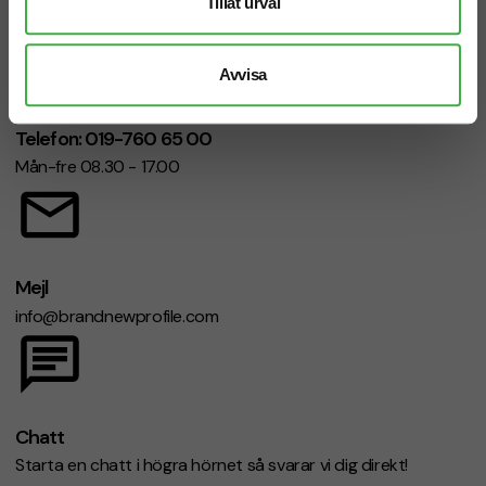
Tillåt urval
Avvisa
Telefon: 019-760 65 00
Mån-fre 08.30 - 17.00
Mejl
info@brandnewprofile.com
Chatt
Starta en chatt i högra hörnet så svarar vi dig direkt!