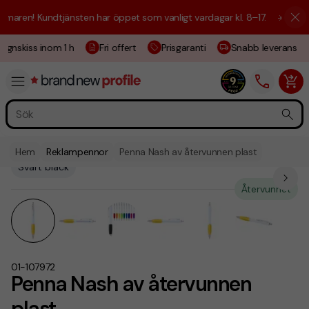
aren! Kundtjänsten har öppet som vanligt vardagar kl. 8–17.
☀️ Vi är h
ignskiss inom 1 h
Fri offert
Prisgaranti
Snabb leverans
Hem
Reklampennor
Penna Nash av återvunnen plast
Svart bläck
Återvunnet
01-107972
Penna Nash av återvunnen
plast