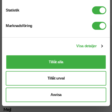
Prisgaranti
Statistik
Snabb leverans
Marknadsföring
Vi hjälper dig gärna!
Visa detaljer
Tillåt alla
Telefon: 019-760 65 00
Tillåt urval
Mån-fre 08.30 - 17.00
Avvisa
Mejl