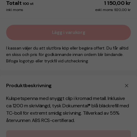
Totalt
1 150,00 kr
100
st
inkl. moms
exkl. moms 920,00 kr
Lägg i varukorg
I kassan väljer du att slutföra köp eller begära offert. Du får alltid
en skiss och pris för godkännande innan ordern blir bindande.
Bifoga logotyp eller tryckfil vid utcheckning.
Produktbeskrivning
Kulspetspenna med snyggt clip i kromad metall. Inklusive
ca 1200 m skrivlängd, tysk Dokumental® blå bläckrefill med
TC-boll för extremt smidig skrivning. Tillverkad av 55%
återvunnen ABS RCS-certifierad.