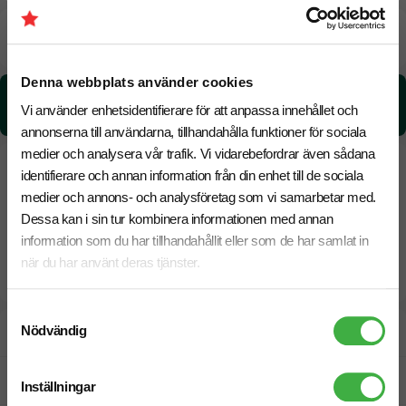
Beräknad leveranstid:
8 arbetsdagar
20 Augusti
Snabbare leverans? Kontakta oss.
Denna webbplats använder cookies
CO₂e -avtryck:
Vi använder enhetsidentifierare för att anpassa innehållet och
0.07 kg CO₂e / per styck
annonserna till användarna, tillhandahålla funktioner för sociala
medier och analysera vår trafik. Vi vidarebefordrar även sådana
identifierare och annan information från din enhet till de sociala
medier och annons- och analysföretag som vi samarbetar med.
Dessa kan i sin tur kombinera informationen med annan
information som du har tillhandahållit eller som de har samlat in
när du har använt deras tjänster.
Samtyckesval
Nödvändig
Designskiss inom 1 h
Fri offert
Inställningar