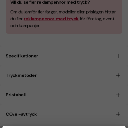
Vill du se fler reklampennor med tryck?
Om du jämför fler färger, modeller eller prislägen hittar
du fler
reklampennor med tryck
för företag, event
och kampanjer.
Specifikationer
Tryckmetoder
Pristabell
CO₂e -avtryck