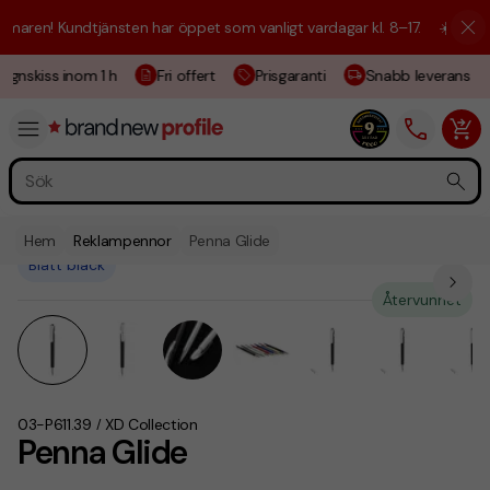
aren! Kundtjänsten har öppet som vanligt vardagar kl. 8–17.
☀️ Vi är h
ignskiss inom 1 h
Fri offert
Prisgaranti
Snabb leverans
Hem
Reklampennor
Penna Glide
Blått bläck
Återvunnet
03-P611.39
XD Collection
/
Penna Glide