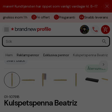
maren! Kundtjänsten har öppet som vanligt vardagar kl. 8–17.
☀️ Vi är 
ignskiss inom 1 h
Fri offert
Prisgaranti
Snabb leverans
Hem
Reklampennor
Exklusiva pennor
Kulspetspenna Beatriz
Svart bläck
Återvunnet
01-107918
Kulspetspenna Beatriz