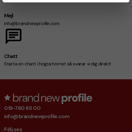
Mejl
info@brandnewprofile.com
Chatt
Starta en chatt i högra hörnet så svarar vi dig direkt!
019-760 65 00
info@brandnewprofile.com
Följ oss