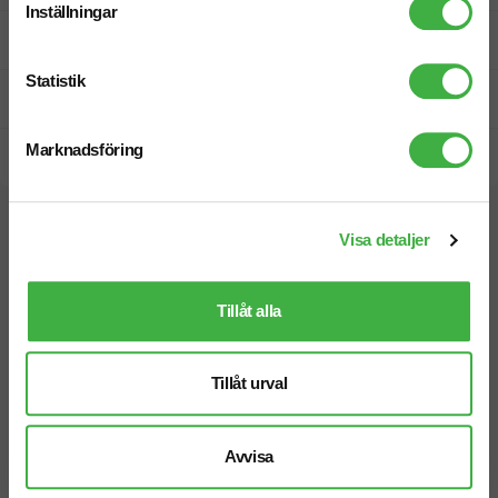
Inställningar
Fri offert
Statistik
Prisgaranti
Marknadsföring
Snabb leverans
Vi hjälper dig gärna!
Visa detaljer
Tillåt alla
Tillåt urval
Telefon: 019-760 65 00
Mån-fre 08.30 - 17.00
Avvisa