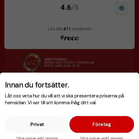
Innan du fortsätter.
Designskiss inom 1 h
Prisgaranti
Låt oss veta hur du vill att vi ska presentera priserna på
Fri offert
Snabb leverans
hemsidan. Vi ser till att komma ihåg ditt val.
Privat
Företag
Copyright © 2026 . Brand New Profile AB
E-handel
av Wombit.
Visa priser inkl. moms
Visa priser exkl. moms