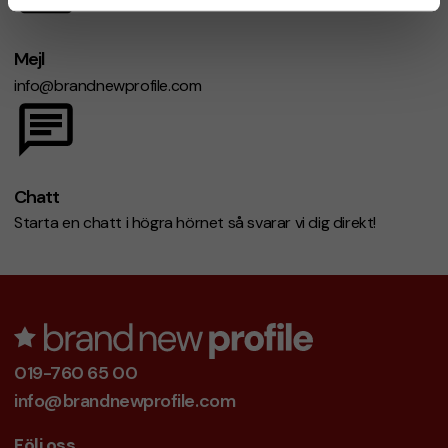
Mejl
info@brandnewprofile.com
Chatt
Starta en chatt i högra hörnet så svarar vi dig direkt!
019-760 65 00
info@brandnewprofile.com
Följ oss