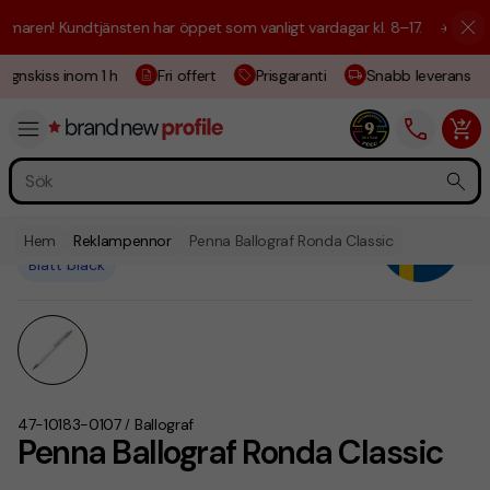
maren! Kundtjänsten har öppet som vanligt vardagar kl. 8–17.
☀️ Vi är 
ignskiss inom 1 h
Fri offert
Prisgaranti
Snabb leverans
Hem
Reklampennor
Penna Ballograf Ronda Classic
Blått bläck
47-10183-0107
Ballograf
/
Penna Ballograf Ronda Classic