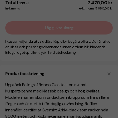
Totalt
7 475,00 kr
100
st
inkl. moms
exkl. moms 5 980,00 kr
Lägg i varukorg
I kassan väljer du att slutföra köp eller begära offert. Du får alltid
en skiss och pris för godkännande innan ordern blir bindande.
Bifoga logotyp eller tryckfil vid utcheckning.
Produktbeskrivning
Upptäck Ballograf Rondo Classic – en svensk
kulspetspenna med klassisk design och hög kvalitet.
Modellen har en skön, rundad pennkropp som finns i flera
färger och är perfekt för daglig användning. Refillen
innehåller certifierat Svenskt Arkiv-bläck som räcker hela
8000 meter, och klickmekanismen har livstidsgaranti.