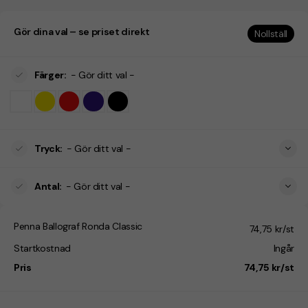
Gör dina val – se priset direkt
Nollställ
Färger
:
- Gör ditt val -
Tryck
:
- Gör ditt val -
Antal
:
- Gör ditt val -
Penna Ballograf Ronda Classic
74,75 kr/st
Startkostnad
Ingår
Pris
74,75 kr/st