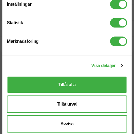
Inställningar
Fri offert
Statistik
Prisgaranti
Marknadsföring
Snabb leverans
Vi hjälper dig gärna!
Visa detaljer
Tillåt alla
Tillåt urval
Telefon: 019-760 65 00
Mån-fre 08.30 - 17.00
Avvisa