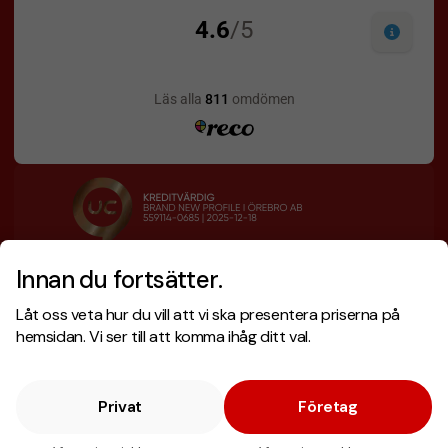
Innan du fortsätter.
Designskiss inom 1 h
Prisgaranti
Låt oss veta hur du vill att vi ska presentera priserna på
Fri offert
Snabb leverans
hemsidan. Vi ser till att komma ihåg ditt val.
Privat
Företag
Copyright © 2026 . Brand New Profile AB
E-handel
av Wombit.