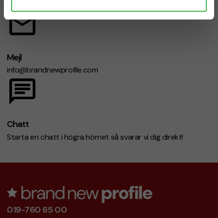
Mån-fre 08.30 - 17.00
Mejl
info@brandnewprofile.com
Chatt
Starta en chatt i högra hörnet så svarar vi dig direkt!
019-760 65 00