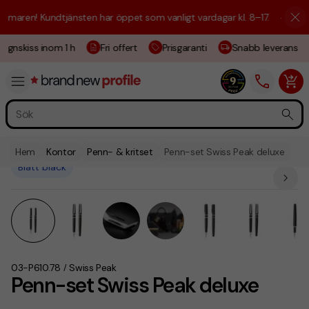
maren! Kundtjänsten har öppet som vanligt vardagar kl. 8–17.
☀️ Vi är 
ignskiss inom 1 h
Fri offert
Prisgaranti
Snabb leverans
Hem
Kontor
Penn- & kritset
Penn-set Swiss Peak deluxe
Blått bläck
03-P610.78
Swiss Peak
/
Penn-set Swiss Peak deluxe