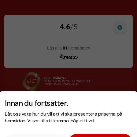
Innan du fortsätter.
Designskiss inom 1 h
Prisgaranti
Låt oss veta hur du vill att vi ska presentera priserna på
Fri offert
Snabb leverans
hemsidan. Vi ser till att komma ihåg ditt val.