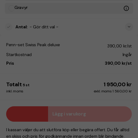
Gravyr
Antal
:
- Gör ditt val -
Penn-set Swiss Peak deluxe
390,00 kr/st
Startkostnad
Ingår
Pris
390,00 kr/st
Totalt
1 950,00 kr
5
st
inkl. moms
exkl. moms 1 560,00 kr
Lägg i varukorg
I kassan väljer du att slutföra köp eller begära offert. Du får alltid
en skiss och pris för godkännande innan ordern blir bindande.