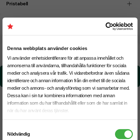
Pristabell
CO₂e -avtryck
Denna webbplats använder cookies
Beräknad leveranstid:
8 arbetsdagar
20 Augusti
Snabbare leverans? Kontakta oss.
Vi använder enhetsidentifierare för att anpassa innehållet och
annonserna till användarna, tillhandahålla funktioner för sociala
medier och analysera vår trafik. Vi vidarebefordrar även sådana
CO₂e -avtryck:
1.33 kg CO₂e / per styck
identifierare och annan information från din enhet till de sociala
medier och annons- och analysföretag som vi samarbetar med.
Dessa kan i sin tur kombinera informationen med annan
information som du har tillhandahållit eller som de har samlat in
när du har använt deras tjänster.
Samtyckesval
Nödvändig