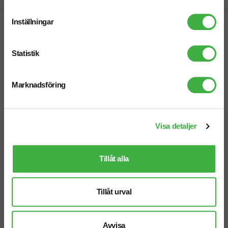
Inställningar
Designskiss inom 1 h
Fri offert
Statistik
Prisgaranti
Marknadsföring
Snabb leverans
Visa detaljer
Vi hjälper dig gärna!
Tillåt alla
Tillåt urval
Telefon: 019-760 65 00
Avvisa