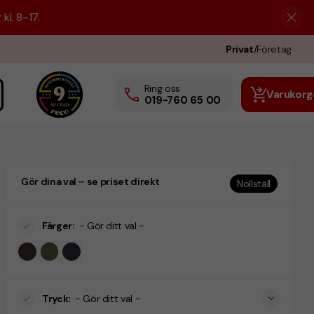
kl. 8–17.
Privat
/
Företag
Ring oss
Varukorg
019-760 65 00
Gör dina val – se priset direkt
Nollställ
Färger
:
- Gör ditt val -
Tryck
:
- Gör ditt val -