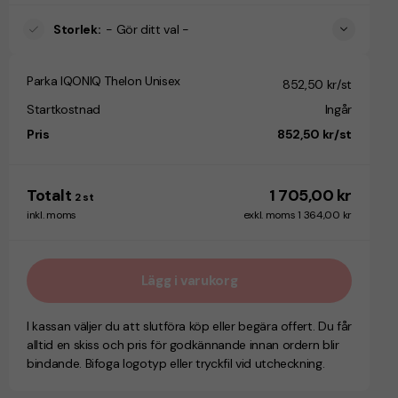
Storlek
:
- Gör ditt val -
Parka IQONIQ Thelon Unisex
852,50 kr/st
Startkostnad
Ingår
Pris
852,50 kr/st
Totalt
1 705,00 kr
2
st
inkl. moms
exkl. moms 1 364,00 kr
Lägg i varukorg
I kassan väljer du att slutföra köp eller begära offert. Du får
alltid en skiss och pris för godkännande innan ordern blir
bindande. Bifoga logotyp eller tryckfil vid utcheckning.