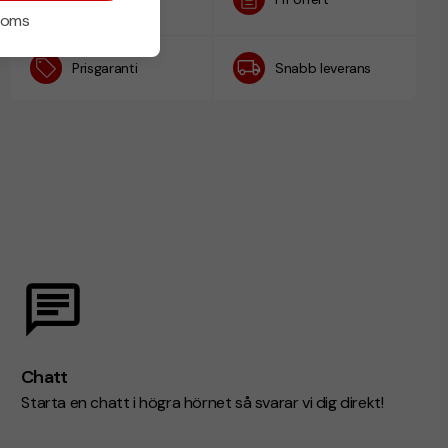
h
 moms
Prisgaranti
Snabb leverans
Chatt
Starta en chatt i högra hörnet så svarar vi dig direkt!