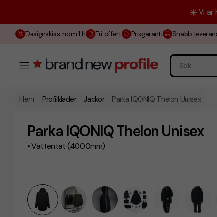
☀️ Vi är
Designskiss inom 1 h
Fri offert
Prisgaranti
Snabb leveran
Hem
Profilkläder
Jackor
Parka IQONIQ Thelon Unisex
Parka IQONIQ Thelon Unisex
• Vattentät (4000mm)