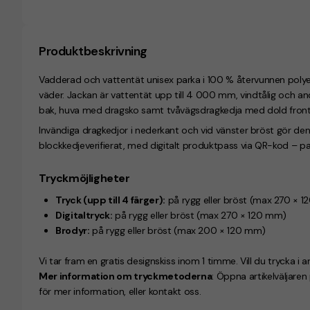
Produktbeskrivning
Vadderad och
vattentät unisex parka
i
100 % återvunnen polye
väder. Jackan är
vattentät upp till 4 000 mm
,
vindtålig
och
an
bak, huva med dragsko samt tvåvägsdragkedja med dold front
Invändiga dragkedjor i nederkant och vid vänster bröst gör den
blockkedjeverifierat, med
digitalt produktpass
via QR-kod – pas
Tryckmöjligheter
Tryck (upp till 4 färger):
på rygg eller bröst (max 270 × 
Digitaltryck:
på rygg eller bröst (max 270 × 120 mm)
Brodyr:
på rygg eller bröst (max 200 × 120 mm)
Vi tar fram en gratis designskiss inom 1 timme. Vill du trycka i a
Mer information om tryckmetoderna
: Öppna artikelväljare
för mer information, eller kontakt oss.