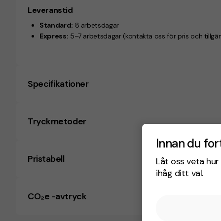
Leveranstid
Standard:
8 arbetsdagar
Express:
5–7 arbetsdagar
(kontakta oss för pris och tillgä
Specifikationer
Tryckmetoder
Innan du for
Pristabell
Låt oss veta hur 
ihåg ditt val.
CO₂e -avtryck