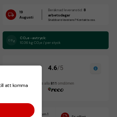
Beräknad leveranstid:
8
19
arbetsdagar
Augusti
Snabbare leverans? Kontakta oss.
CO₂e -avtryck:
10.36 kg CO₂e / per styck
till att komma
Designskiss inom 1
Fri offert