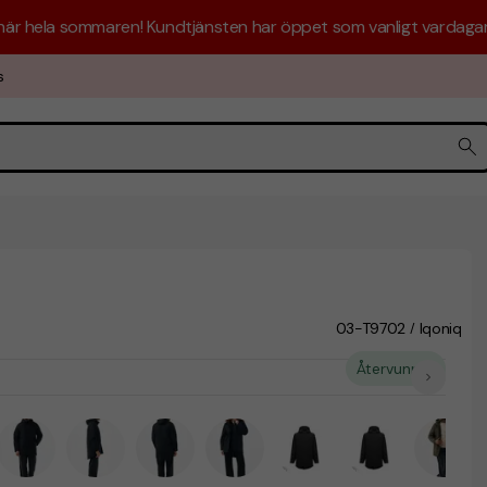
 här hela sommaren! Kundtjänsten har öppet som vanligt vardagar 
s
03-T9702
Iqoniq
/
Återvunnet