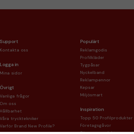
Support
Populärt
Kontakta oss
Reklamgodis
Profilkläder
Logga in
Tygpåsar
Nyckelband
Mina sidor
Reklampennor
Övrigt
Kepsar
Miljösmart
Vanliga frågor
Om oss
Inspiration
Hållbarhet
Topp 50 Profilprodukter
Våra trycktekniker
Företagsgåvor
Varför Brand New Profile?
Säsongsprodukter
Köpvillkor