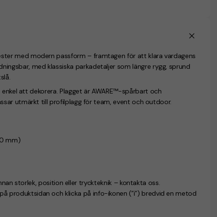
ster
med modern passform – framtagen för att klara vardagens
dningsbar
, med klassiska parkadetaljer som längre rygg, sprund
slå.
 enkel att dekorera. Plagget är
AWARE™-spårbart
och
sar utmärkt till profilplagg för team, event och outdoor.
120 mm)
nnan storlek, position eller tryckteknik – kontakta oss.
n på produktsidan och klicka på info-ikonen (”i”) bredvid en metod