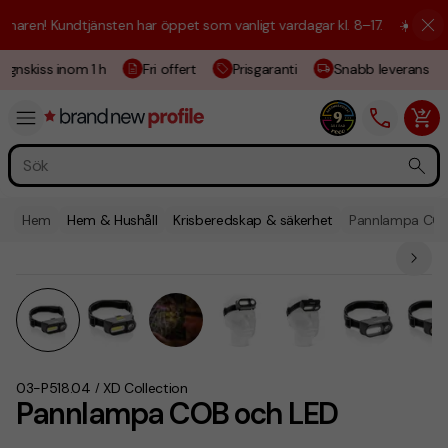
ren! Kundtjänsten har öppet som vanligt vardagar kl. 8–17.
☀️ Vi är hä
gnskiss inom 1 h
Fri offert
Prisgaranti
Snabb leverans
Hem
Hem & Hushåll
Krisberedskap & säkerhet
Pannlampa COB
03-P518.04
XD Collection
/
Pannlampa COB och LED