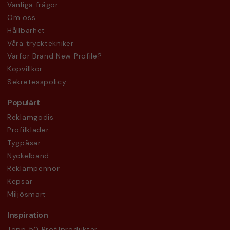
Vanliga frågor
Om oss
Hållbarhet
Våra trycktekniker
Varför Brand New Profile?
Köpvillkor
Sekretesspolicy
Populärt
Reklamgodis
Profilkläder
Tygpåsar
Nyckelband
Reklampennor
Kepsar
Miljösmart
Inspiration
Topp 50 Profilprodukter