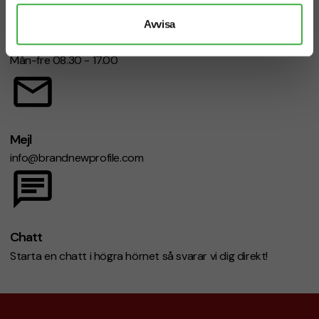
Avvisa
Telefon: 019-760 65 00
Mån-fre 08.30 - 17.00
Mejl
info@brandnewprofile.com
Chatt
Starta en chatt i högra hörnet så svarar vi dig direkt!