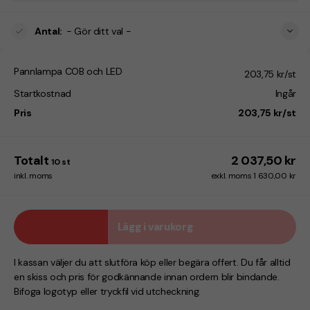
Antal
:
- Gör ditt val -
Pannlampa COB och LED
203,75 kr/st
Startkostnad
Ingår
Pris
203,75 kr/st
Totalt
2 037,50 kr
10
st
inkl. moms
exkl. moms 1 630,00 kr
Lägg i varukorg
I kassan väljer du att slutföra köp eller begära offert. Du får alltid
en skiss och pris för godkännande innan ordern blir bindande.
Bifoga logotyp eller tryckfil vid utcheckning.