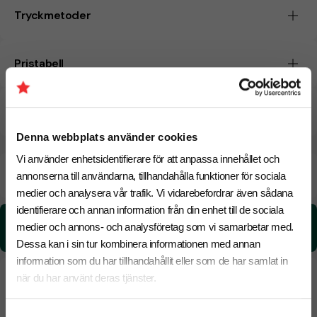
Tryckmetoder
Pristabell
CO₂e -avtryck
Denna webbplats använder cookies
Vi använder enhetsidentifierare för att anpassa innehållet och
Beräknad leveranstid:
8 arbetsdagar
20 Augusti
annonserna till användarna, tillhandahålla funktioner för sociala
Snabbare leverans? Kontakta oss.
medier och analysera vår trafik. Vi vidarebefordrar även sådana
identifierare och annan information från din enhet till de sociala
CO₂e -avtryck:
medier och annons- och analysföretag som vi samarbetar med.
0.83 kg CO₂e / per styck
Dessa kan i sin tur kombinera informationen med annan
information som du har tillhandahållit eller som de har samlat in
när du har använt deras tjänster.
Samtyckesval