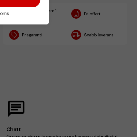
Designskiss inom 1
 moms
Fri offert
h
Prisgaranti
Snabb leverans
Chatt