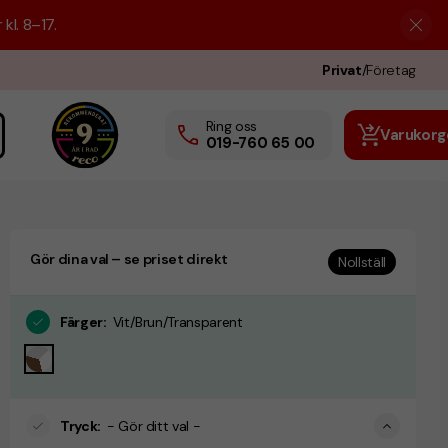
kl. 8–17.
Privat
/
Företag
Ring oss
Varukorg
019-760 65 00
Gör dina val – se priset direkt
Nollställ
n
Färger
:
Vit/Brun/Transparent
Tryck
:
- Gör ditt val -