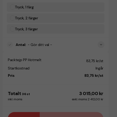
Tryck, 1 färg
Tryck, 2 färger
Tryck, 3 färger
Antal
:
- Gör ditt val -
Packtejp PP Hotmelt
83,75 kr/st
Startkostnad
Ingår
Pris
83,75 kr/st
Totalt
3 015,00 kr
36
st
inkl. moms
exkl. moms 2 412,00 kr