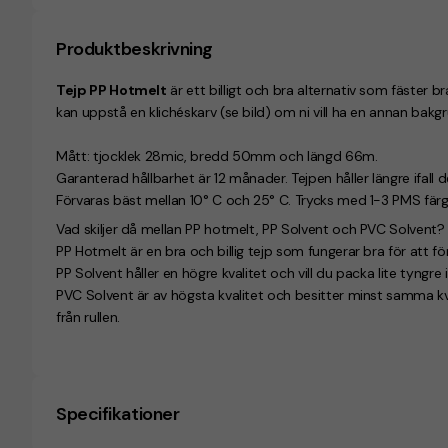
Produktbeskrivning
Tejp PP Hotmelt
är ett billigt och bra alternativ som fäster br
kan uppstå en klichéskarv (se bild) om ni vill ha en annan bakg
Mått: tjocklek 28mic, bredd 50mm och längd 66m.
Garanterad hållbarhet är 12 månader. Tejpen håller längre ifall de
Förvaras bäst mellan 10° C och 25° C. Trycks med 1-3 PMS färg
Vad skiljer då mellan PP hotmelt, PP Solvent och PVC Solvent?
PP Hotmelt är en bra och billig tejp som fungerar bra för att fö
PP Solvent håller en högre kvalitet och vill du packa lite tyngre
PVC Solvent är av högsta kvalitet och besitter minst samma kv
från rullen.
Specifikationer