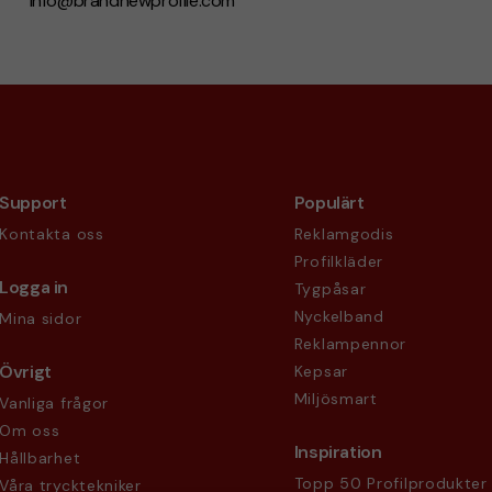
info@brandnewprofile.com
Support
Populärt
Kontakta oss
Reklamgodis
Profilkläder
Logga in
Tygpåsar
Nyckelband
Mina sidor
Reklampennor
Övrigt
Kepsar
Miljösmart
Vanliga frågor
Om oss
Inspiration
Hållbarhet
Topp 50 Profilprodukter
Våra trycktekniker