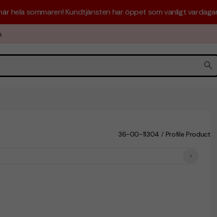
 här hela sommaren! Kundtjänsten har öppet som vanligt vardagar 
s
36-00-11304
Profile Productio
/