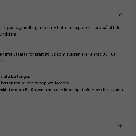
a. Tejpens grundfärg är brun, vit eller transparent. Tänk på att det
rundsfärg.
n inte utsätts för kraftigt ljus som solsken eller annat UV-ljus.
er.
rsluta kartonger.
 i kartongen är denna tejp att föredra.
aliteter som PP Solvent men den låter inget när man drar av den