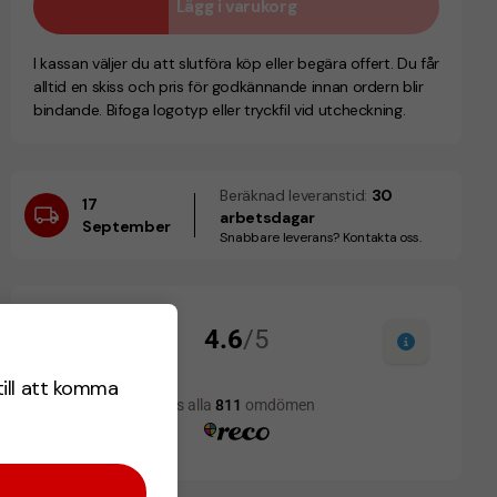
Lägg i varukorg
I kassan väljer du att slutföra köp eller begära offert. Du får
alltid en skiss och pris för godkännande innan ordern blir
bindande. Bifoga logotyp eller tryckfil vid utcheckning.
Beräknad leveranstid:
30
17
arbetsdagar
September
Snabbare leverans? Kontakta oss.
till att komma