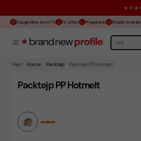
☀️ Vi är
Designskiss inom 1 h
Fri offert
Prisgaranti
Snabb leveran
Hem
Kontor
Packtejp
Packtejp PP Hotmelt
Packtejp PP Hotmelt