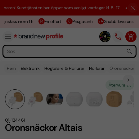
aren! Kundtjänsten har öppet som vanligt vardagar kl. 8–17.
☀️ Vi är h
gnskiss inom 1 h
Fri offert
Prisgaranti
Snabb leverans
Hem
Elektronik
Högtalare & Hörlurar
Hörlurar
Öronsnäckor Al
Återvunnet
01-124481
Öronsnäckor Altais