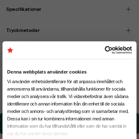
Specifikationer
Tryckmetoder
Pristabell
Denna webbplats använder cookies
CO₂e -avtryck
Vi använder enhetsidentifierare för att anpassa innehållet och
annonserna till användarna, tillhandahålla funktioner för sociala
medier och analysera vår trafik. Vi vidarebefordrar även sådana
Beräknad leveranstid:
6 arbetsdagar
18 Augusti
Snabbare leverans? Kontakta oss.
identifierare och annan information från din enhet till de sociala
medier och annons- och analysföretag som vi samarbetar med.
Dessa kan i sin tur kombinera informationen med annan
CO₂e -avtryck:
4,635271813 kg CO₂e / per styck
information som du har tillhandahållit eller som de har samlat in
när du har använt deras tjänster.