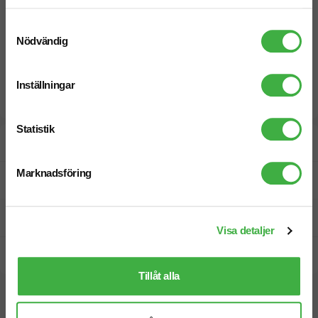
Samtyckesval
Nödvändig
Inställningar
Statistik
Designskiss inom 1 h
Marknadsföring
Fri offert
Prisgaranti
Visa detaljer
Snabb leverans
Tillåt alla
Vi hjälper dig gärna!