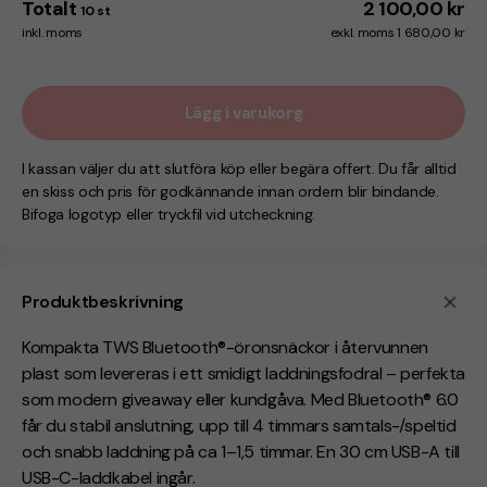
Totalt
2 100,00 kr
10
st
inkl. moms
exkl. moms 1 680,00 kr
Lägg i varukorg
I kassan väljer du att slutföra köp eller begära offert. Du får alltid
en skiss och pris för godkännande innan ordern blir bindande.
Bifoga logotyp eller tryckfil vid utcheckning.
Produktbeskrivning
Kompakta
TWS Bluetooth®-öronsnäckor
i
återvunnen
plast
som levereras i ett smidigt laddningsfodral – perfekta
som modern giveaway eller kundgåva. Med
Bluetooth® 6.0
får du stabil anslutning, upp till
4 timmars
samtals-/speltid
och snabb laddning på
ca 1–1,5 timmar
. En
30 cm USB-A till
USB-C
-laddkabel ingår.