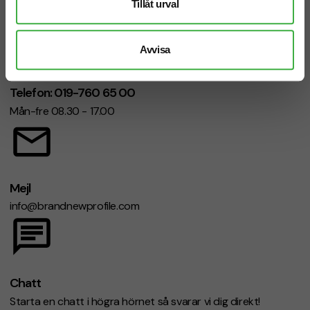
Tillåt urval
Avvisa
Telefon: 019-760 65 00
Mån-fre 08.30 - 17.00
Mejl
info@brandnewprofile.com
Chatt
Starta en chatt i högra hörnet så svarar vi dig direkt!