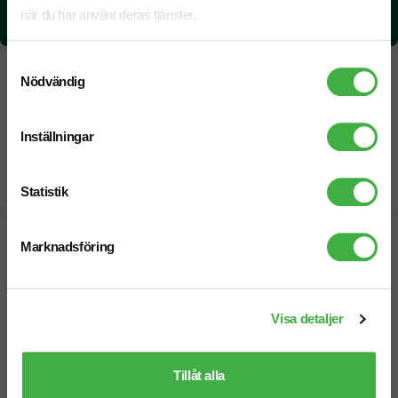
CO₂e -avtryck:
när du har använt deras tjänster.
0,0814792522779367 kg CO₂e / per styck
Samtyckesval
Nödvändig
Inställningar
Statistik
Designskiss inom 1 h
Marknadsföring
Fri offert
Visa detaljer
Prisgaranti
Tillåt alla
Snabb leverans