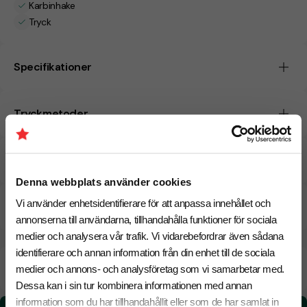
Karbinhake
Tryck
Specifikationer
Tryckmetoder
Pristabell
Denna webbplats använder cookies
Vi använder enhetsidentifierare för att anpassa innehållet och
CO₂e -avtryck
annonserna till användarna, tillhandahålla funktioner för sociala
medier och analysera vår trafik. Vi vidarebefordrar även sådana
identifierare och annan information från din enhet till de sociala
Beräknad leveranstid:
6 arbetsdagar
14 Augusti
medier och annons- och analysföretag som vi samarbetar med.
Snabbare leverans? Kontakta oss.
Dessa kan i sin tur kombinera informationen med annan
information som du har tillhandahållit eller som de har samlat in