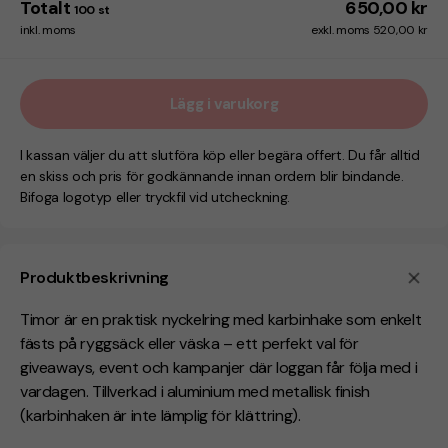
Totalt
650,00 kr
100
st
inkl. moms
exkl. moms 520,00 kr
Lägg i varukorg
I kassan väljer du att slutföra köp eller begära offert. Du får alltid
en skiss och pris för godkännande innan ordern blir bindande.
Bifoga logotyp eller tryckfil vid utcheckning.
Produktbeskrivning
Timor är en praktisk nyckelring med karbinhake som enkelt
fästs på ryggsäck eller väska – ett perfekt val för
giveaways, event och kampanjer där loggan får följa med i
vardagen. Tillverkad i aluminium med metallisk finish
(karbinhaken är inte lämplig för klättring).