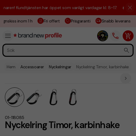
ren! Kundtjänsten har öppet som vanligt vardagar kl. 8–17.
☀️ Vi är hä
gnskiss inom 1 h
Fri offert
Prisgaranti
Snabb leverans
Hem
Accessoarer
Nyckelringar
Nyckelring Timor, karbinhake
01-118085
Nyckelring Timor, karbinhake