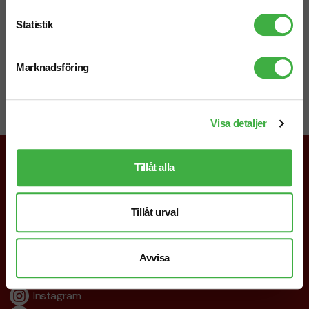
info@brandnewprofile.com
Statistik
Marknadsföring
Chatt
Starta en chatt i högra hörnet så svarar vi dig direkt!
Visa detaljer
Tillåt alla
019-760 65 00
Tillåt urval
info@brandnewprofile.com
Följ oss
Avvisa
Facebook
Instagram