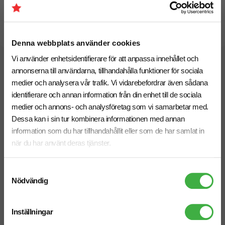
Prisgaranti
Snabb leverans
Denna webbplats använder cookies
Vi använder enhetsidentifierare för att anpassa innehållet och
Vi hjälper dig gärna!
annonserna till användarna, tillhandahålla funktioner för sociala
medier och analysera vår trafik. Vi vidarebefordrar även sådana
identifierare och annan information från din enhet till de sociala
medier och annons- och analysföretag som vi samarbetar med.
Dessa kan i sin tur kombinera informationen med annan
information som du har tillhandahållit eller som de har samlat in
när du har använt deras tjänster.
Telefon: 019-760 65 00
Mån-fre 08.30 - 17.00
Samtyckesval
Nödvändig
Inställningar
Mejl