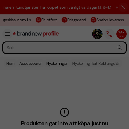
maren! Kundtjänsten har öppet som vanligt vardagar kl. 8–17.
☀️ Vi är 
ignskiss inom 1 h
Fri offert
Prisgaranti
Snabb leverans
Hem
Accessoarer
Nyckelringar
Nyckelring Tait Rektangulär
Produkten går inte att köpa just nu