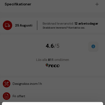
Specifikationer
Beräknad leveranstid:
12 arbetsdagar
25 Augusti
Snabbare leverans? Kontakta oss.
Designskiss inom 1 h
Fri offert