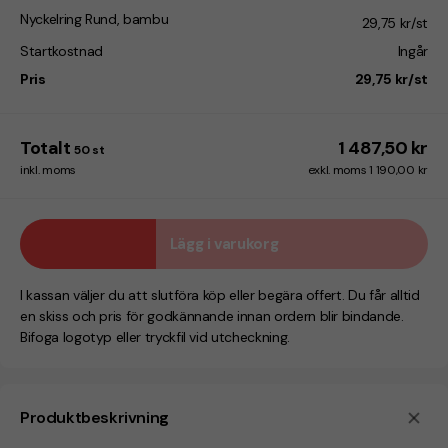
Nyckelring Rund, bambu
29,75 kr/st
Startkostnad
Ingår
Pris
29,75 kr/st
Totalt
1 487,50 kr
50
st
inkl. moms
exkl. moms 1 190,00 kr
Lägg i varukorg
I kassan väljer du att slutföra köp eller begära offert. Du får alltid
en skiss och pris för godkännande innan ordern blir bindande.
Bifoga logotyp eller tryckfil vid utcheckning.
Produktbeskrivning