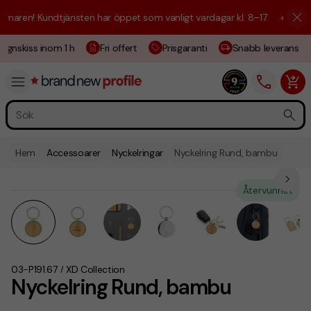
aren! Kundtjänsten har öppet som vanligt vardagar kl. 8–17.
☀️ Vi är h
gnskiss inom 1 h
Fri offert
Prisgaranti
Snabb leverans
Hem
Accessoarer
Nyckelringar
Nyckelring Rund, bambu
Återvunnet
03-P191.67
XD Collection
/
Nyckelring Rund, bambu