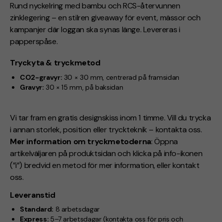
Rund nyckelring med
bambu och RCS-återvunnen
zinklegering
– en stilren giveaway för event, mässor och
kampanjer där loggan ska synas länge. L
evereras i
papperspåse
.
Tryckyta & tryckmetod
CO2-gravyr:
30 × 30 mm, centrerad på framsidan
Gravyr:
30 × 15 mm, på baksidan
Vi tar fram en gratis designskiss inom 1 timme. Vill du trycka
i annan storlek, position eller tryckteknik – kontakta oss.
Mer information om tryckmetoderna
: Öppna
artikelväljaren på produktsidan och klicka på info-ikonen
(”i”) bredvid en metod för mer information, eller kontakt
oss.
Leveranstid
Standard:
8 arbetsdagar
Express:
5–7 arbetsdagar
(kontakta oss för pris och