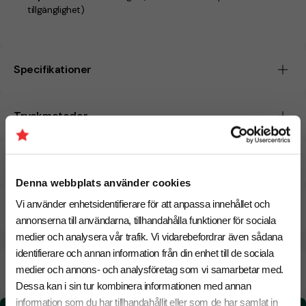
tillgänglighet)
Specifikationer
Tryckmetoder
Pristabell
Denna webbplats använder cookies
Vi använder enhetsidentifierare för att anpassa innehållet och
CO₂e -avtryck
annonserna till användarna, tillhandahålla funktioner för sociala
medier och analysera vår trafik. Vi vidarebefordrar även sådana
identifierare och annan information från din enhet till de sociala
Beräknad leveranstid:
8 arbetsdagar
medier och annons- och analysföretag som vi samarbetar med.
18 Augusti
Snabbare leverans? Kontakta oss.
Dessa kan i sin tur kombinera informationen med annan
information som du har tillhandahållit eller som de har samlat in