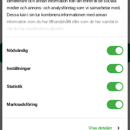
identifierare och annan information från din enhet till de sociala
CO₂e -avtryck
medier och annons- och analysföretag som vi samarbetar med.
Dessa kan i sin tur kombinera informationen med annan
information som du har tillhandahållit eller som de har samlat in
när du har använt deras tjänster.
Beräknad leveranstid:
6 arbetsdagar
14 Augusti
Snabbare leverans? Kontakta oss.
Samtyckesval
CO₂e -avtryck:
Nödvändig
0,026580880653949 kg CO₂e / per styck
Inställningar
Statistik
Marknadsföring
Designskiss inom 1 h
Visa detaljer