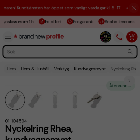
aren! Kundtjänsten har öppet som vanligt vardagar kl. 8–17.
☀️ Vi är h
ignskiss inom 1 h
Fri offert
Prisgaranti
Snabb leverans
Hem
Hem & Hushåll
Verktyg
Kundvagnsmynt
Nyckelring Rh
Återvunnet
01-104594
Nyckelring Rhea,
kundvagnsmynt