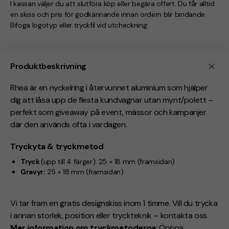
I kassan väljer du att slutföra köp eller begära offert. Du får alltid
en skiss och pris för godkännande innan ordern blir bindande.
Bifoga logotyp eller tryckfil vid utcheckning.
Produktbeskrivning
Rhea är en nyckelring i återvunnet aluminium som hjälper
dig att låsa upp de flesta kundvagnar utan mynt/polett –
perfekt som giveaway på event, mässor och kampanjer
där den används ofta i vardagen.
Tryckyta & tryckmetod
Tryck
(upp till 4 färger):
25 × 18 mm (framsidan)
Gravyr:
25 × 18 mm (framsidan)
Vi tar fram en gratis designskiss inom 1 timme. Vill du trycka
i annan storlek, position eller tryckteknik – kontakta oss.
Mer information om tryckmetoderna
: Öppna