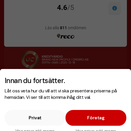
Innan du fortsätter.
Designskiss inom 1 h
Prisgaranti
Låt oss veta hur du vill att vi ska presentera priserna på
Fri offert
Snabb leverans
hemsidan. Vi ser till att komma ihåg ditt val.
Privat
Företag
Copyright © 2026 . Brand New Profile AB
E-handel
av Wombit.