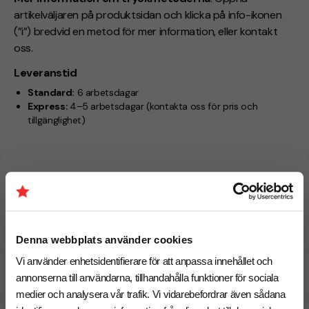
artikelväljaren på produktsidan och klicka på info-ikonen
(”i”) bredvid en metod för mer information, eller kontakt
oss.
Leveranstid
Standard:
6 arbetsdagar
Express:
4–5 arbetsdagar
(kontakta oss för pris och
tillgänglighet)
Specifikationer
Tryckmetoder
Denna webbplats använder cookies
Vi använder enhetsidentifierare för att anpassa innehållet och
Pristabell
annonserna till användarna, tillhandahålla funktioner för sociala
medier och analysera vår trafik. Vi vidarebefordrar även sådana