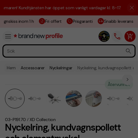
maren! Kundtjänsten har öppet som vanligt vardagar kl. 8–17.
☀️ Vi är 
ignskiss inom 1 h
Fri offert
Prisgaranti
Snabb leverans
Hem
Accessoarer
Nyckelringar
Nyckelring, kundvagnspollett o
Återvunnet
03-P191.70
XD Collection
/
Nyckelring, kundvagnspollett