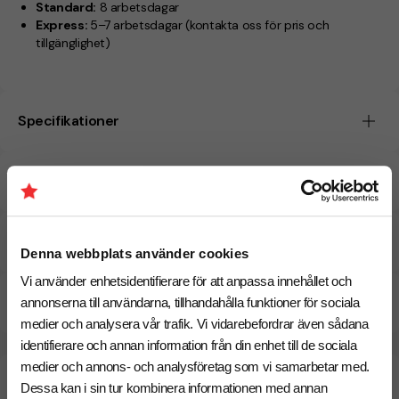
Standard:
8 arbetsdagar
Express:
5–7 arbetsdagar
(kontakta oss för pris och
tillgänglighet)
Specifikationer
Tryckmetoder
Pristabell
Denna webbplats använder cookies
Vi använder enhetsidentifierare för att anpassa innehållet och
CO₂e -avtryck
annonserna till användarna, tillhandahålla funktioner för sociala
medier och analysera vår trafik. Vi vidarebefordrar även sådana
identifierare och annan information från din enhet till de sociala
medier och annons- och analysföretag som vi samarbetar med.
Beräknad leveranstid:
8 arbetsdagar
19 Augusti
Dessa kan i sin tur kombinera informationen med annan
Snabbare leverans? Kontakta oss.