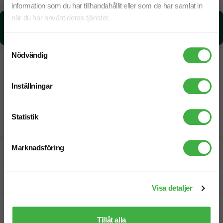
information som du har tillhandahållit eller som de har samlat in
när du har använt deras tjänster.
CO₂e -avtryck:
0.13 kg CO₂e / per styck
Samtyckesval
Nödvändig
Inställningar
Statistik
Marknadsföring
Designskiss inom 1 h
Fri offert
Visa detaljer
Prisgaranti
Tillåt alla