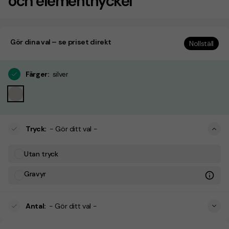
och elementnyckel
Gör dina val – se priset direkt
Nollställ
Färger
:
silver
Tryck
:
- Gör ditt val -
Utan tryck
Gravyr
Antal
:
- Gör ditt val -