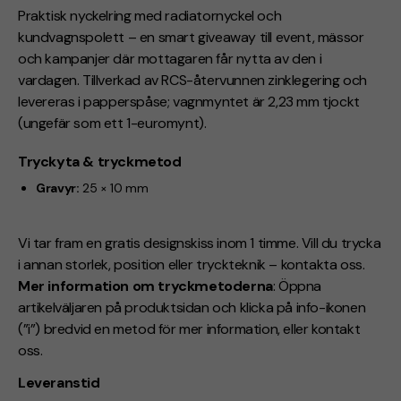
Praktisk nyckelring med radiatornyckel och
kundvagnspolett – en smart giveaway till event, mässor
och kampanjer där mottagaren får nytta av den i
vardagen. Tillverkad av RCS-återvunnen zinklegering och
levereras i papperspåse; vagnmyntet är 2,23 mm tjockt
(ungefär som ett 1-euromynt).
Tryckyta & tryckmetod
Gravyr:
25 × 10 mm
Vi tar fram en gratis designskiss inom 1 timme. Vill du trycka
i annan storlek, position eller tryckteknik – kontakta oss.
Mer information om tryckmetoderna
: Öppna
artikelväljaren på produktsidan och klicka på info-ikonen
(”i”) bredvid en metod för mer information, eller kontakt
oss.
Leveranstid