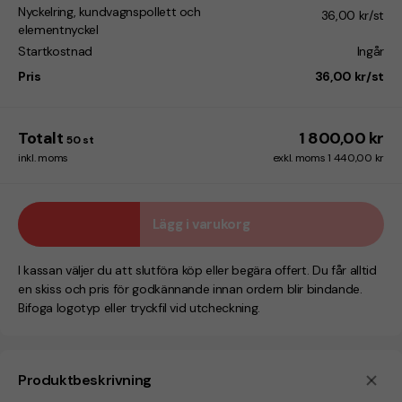
Nyckelring, kundvagnspollett och
36,00 kr/st
elementnyckel
Startkostnad
Ingår
Pris
36,00 kr/st
Totalt
1 800,00 kr
50
st
inkl. moms
exkl. moms 1 440,00 kr
Lägg i varukorg
I kassan väljer du att slutföra köp eller begära offert. Du får alltid
en skiss och pris för godkännande innan ordern blir bindande.
Bifoga logotyp eller tryckfil vid utcheckning.
Produktbeskrivning