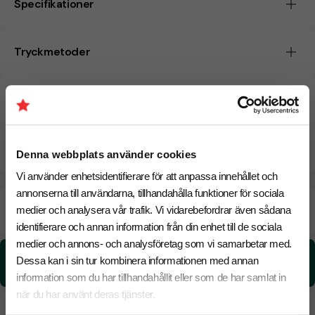
Specifikationer
Tryckmetoder
Pristabell
CO₂e -avtryck
Denna webbplats använder cookies
Vi använder enhetsidentifierare för att anpassa innehållet och
annonserna till användarna, tillhandahålla funktioner för sociala
Beräknad leveranstid:
6 arbetsdagar
medier och analysera vår trafik. Vi vidarebefordrar även sådana
17 Augusti
Snabbare leverans? Kontakta oss.
identifierare och annan information från din enhet till de sociala
medier och annons- och analysföretag som vi samarbetar med.
CO₂e -avtryck:
Dessa kan i sin tur kombinera informationen med annan
0,104217771908593 kg CO₂e / per styck
information som du har tillhandahållit eller som de har samlat in
när du har använt deras tjänster.