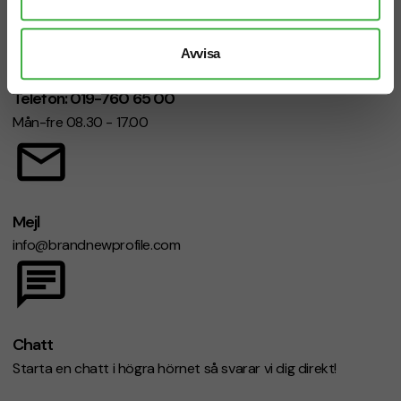
Avvisa
Telefon: 019-760 65 00
Mån-fre 08.30 - 17.00
Mejl
info@brandnewprofile.com
Chatt
Starta en chatt i högra hörnet så svarar vi dig direkt!