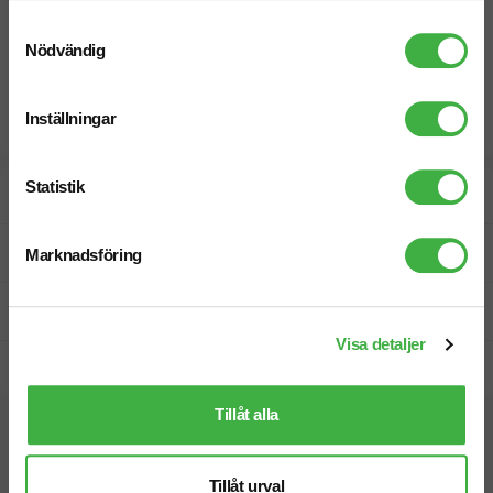
Samtyckesval
Nödvändig
Inställningar
Statistik
Designskiss inom 1 h
Fri offert
Marknadsföring
Prisgaranti
Visa detaljer
Snabb leverans
Tillåt alla
Vi hjälper dig gärna!
Tillåt urval