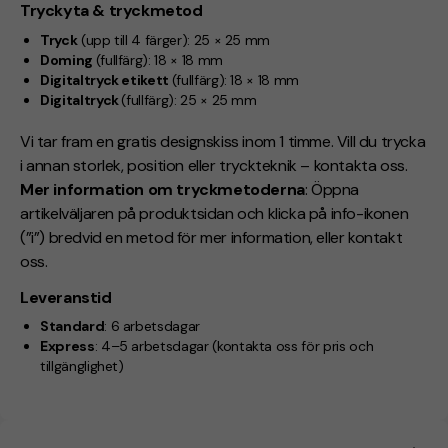
Tryckyta & tryckmetod
Tryck
(upp till 4 färger):
25 × 25 mm
Doming
(fullfärg):
18 × 18 mm
Digitaltryck etikett
(fullfärg):
18 × 18 mm
Digitaltryck
(fullfärg):
25 × 25 mm
Vi tar fram en gratis designskiss inom 1 timme. Vill du trycka
i annan storlek, position eller tryckteknik – kontakta oss.
Mer information om tryckmetoderna
: Öppna
artikelväljaren på produktsidan och klicka på info-ikonen
(”i”) bredvid en metod för mer information, eller kontakt
oss.
Leveranstid
Standard
:
6 arbetsdagar
Express
:
4–5 arbetsdagar
(kontakta oss för pris och
tillgänglighet)