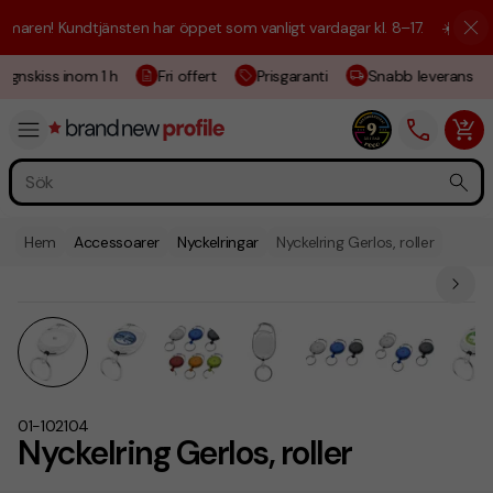
ren! Kundtjänsten har öppet som vanligt vardagar kl. 8–17.
☀️ Vi är hä
gnskiss inom 1 h
Fri offert
Prisgaranti
Snabb leverans
Hem
Accessoarer
Nyckelringar
Nyckelring Gerlos, roller
01-102104
Nyckelring Gerlos, roller