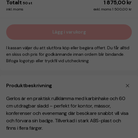
Totalt
1 875,00 kr
50
st
inkl. moms
exkl. moms 1 500,00 kr
Lägg i varukorg
I kassan väljer du att slutföra köp eller begära offert. Du får alltid
en skiss och pris för godkännande innan ordern blir bindande.
Bifoga logotyp eller tryckfil vid utcheckning.
Produktbeskrivning
Gerlos är en praktisk rullklämma med karbinhake och 60
cm utdragbar sladd – perfekt för kontor, mässor,
konferenser och evenemang där besökare snabbt vill visa
och förvara sin badge. Tillverkad i stark ABS-plast och
finns i flera färger.