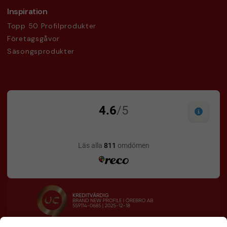
Inspiration
Topp 50 Profilprodukter
Företagsgåvor
Säsongsprodukter