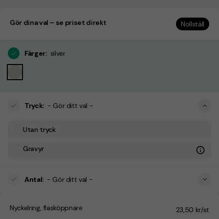
Gör dina val – se priset direkt
Nollställ
Färger
:
silver
Tryck
:
- Gör ditt val -
Utan tryck
Gravyr
Antal
:
- Gör ditt val -
Nyckelring, flasköppnare
23,50 kr/st