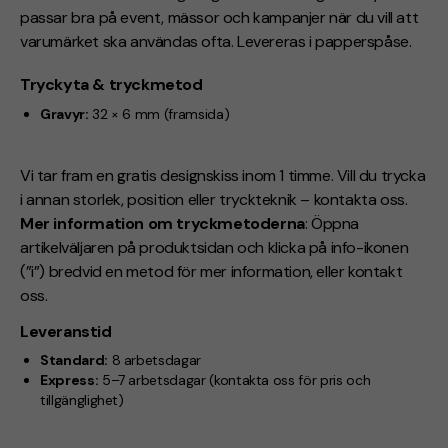
passar bra på event, mässor och kampanjer när du vill att
varumärket ska användas ofta. Levereras i papperspåse.
Tryckyta & tryckmetod
Gravyr:
32 × 6 mm (framsida)
Vi tar fram en gratis designskiss inom 1 timme. Vill du trycka
i annan storlek, position eller tryckteknik – kontakta oss.
Mer information om tryckmetoderna
: Öppna
artikelväljaren på produktsidan och klicka på info-ikonen
(”i”) bredvid en metod för mer information, eller kontakt
oss.
Leveranstid
Standard:
8 arbetsdagar
Express:
5–7 arbetsdagar
(kontakta oss för pris och
tillgänglighet)