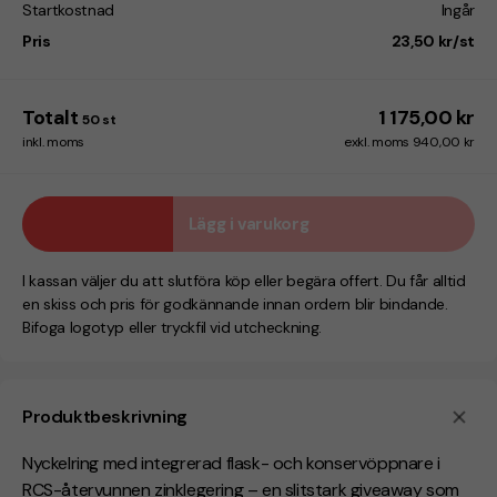
Startkostnad
Ingår
Pris
23,50 kr/st
Totalt
1 175,00 kr
50
st
inkl. moms
exkl. moms 940,00 kr
Lägg i varukorg
I kassan väljer du att slutföra köp eller begära offert. Du får alltid
en skiss och pris för godkännande innan ordern blir bindande.
Bifoga logotyp eller tryckfil vid utcheckning.
Produktbeskrivning
Nyckelring med integrerad flask- och konservöppnare i
RCS-återvunnen zinklegering – en slitstark giveaway som