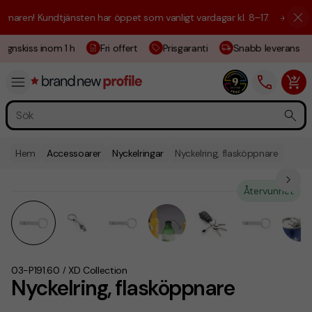
aren! Kundtjänsten har öppet som vanligt vardagar kl. 8–17.
☀️ Vi är h
ignskiss inom 1 h
Fri offert
Prisgaranti
Snabb leverans
Hem
Accessoarer
Nyckelringar
Nyckelring, flasköppnare
Återvunnet
03-P191.60
XD Collection
/
Nyckelring, flasköppnare