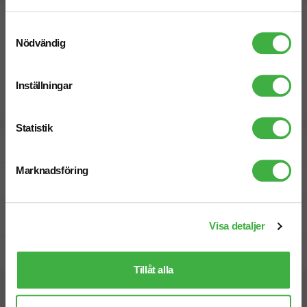
Samtyckesval
Nödvändig
Inställningar
Statistik
Designskiss inom 1 h
Marknadsföring
Fri offert
Prisgaranti
Visa detaljer
Snabb leverans
Tillåt alla
Vi hjälper dig gärna!