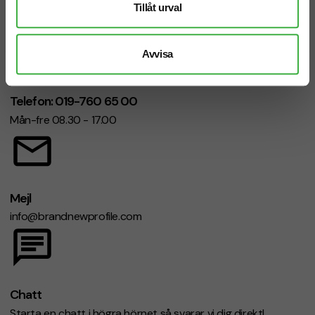
Tillåt urval
Avvisa
Telefon: 019-760 65 00
Mån-fre 08.30 - 17.00
Mejl
info@brandnewprofile.com
Chatt
Starta en chatt i högra hörnet så svarar vi dig direkt!