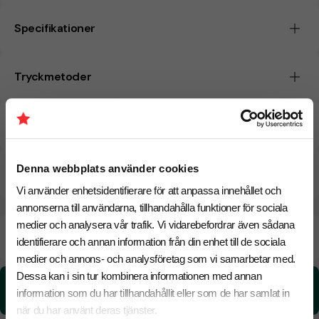
Specifikationer
Tryckmetoder
Pristabell
Denna webbplats använder cookies
CO₂e -avtryck
Vi använder enhetsidentifierare för att anpassa innehållet och
annonserna till användarna, tillhandahålla funktioner för sociala
medier och analysera vår trafik. Vi vidarebefordrar även sådana
Beräknad leveranstid:
8 arbetsdagar
19 Augusti
identifierare och annan information från din enhet till de sociala
Snabbare leverans? Kontakta oss.
medier och annons- och analysföretag som vi samarbetar med.
Dessa kan i sin tur kombinera informationen med annan
CO₂e -avtryck:
information som du har tillhandahållit eller som de har samlat in
0.16 kg CO₂e / per styck
när du har använt deras tjänster.