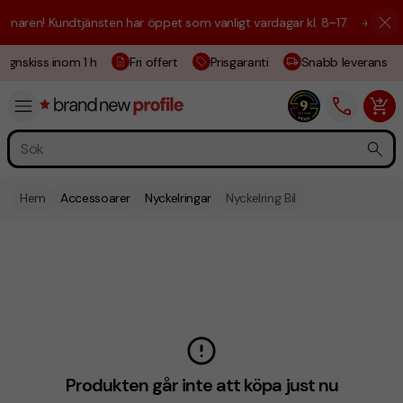
aren! Kundtjänsten har öppet som vanligt vardagar kl. 8–17.
☀️ Vi är h
ignskiss inom 1 h
Fri offert
Prisgaranti
Snabb leverans
Hem
Accessoarer
Nyckelringar
Nyckelring Bil
Produkten går inte att köpa just nu