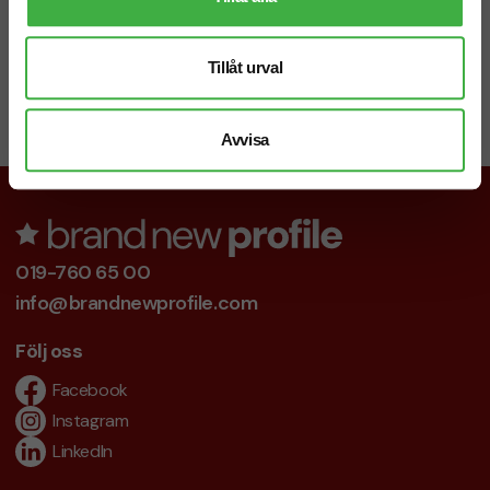
Tillåt urval
Chatt
Starta en chatt i högra hörnet så svarar vi dig direkt!
Avvisa
019-760 65 00
info@brandnewprofile.com
Följ oss
Facebook
Instagram
LinkedIn