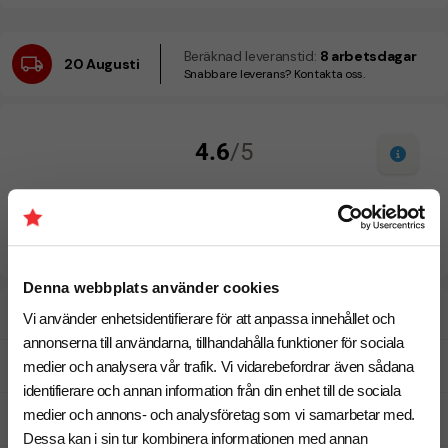
Beräknad leveranstid:
8 arbetsdagar
20 Augusti
Snabbare leverans? Kontakta oss.
Denna webbplats använder cookies
Designskiss inom 1 h
Vi använder enhetsidentifierare för att anpassa innehållet och
annonserna till användarna, tillhandahålla funktioner för sociala
Fri offert
medier och analysera vår trafik. Vi vidarebefordrar även sådana
identifierare och annan information från din enhet till de sociala
medier och annons- och analysföretag som vi samarbetar med.
Prisgaranti
Dessa kan i sin tur kombinera informationen med annan