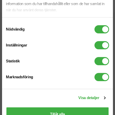
information som du har tillhandahållit eller som de har samlat in
Snabb leverans
när du har använt deras tjänster.
Vi hjälper dig gärna!
Samtyckesval
Nödvändig
Inställningar
Statistik
Telefon: 019-760 65 00
Mån-fre 08.30 - 17.00
Marknadsföring
Mejl
Visa detaljer
info@brandnewprofile.com
Tillåt alla