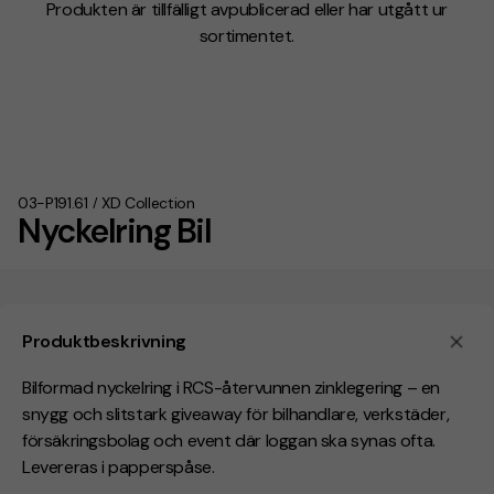
Produkten är tillfälligt avpublicerad eller har utgått ur
sortimentet.
03-P191.61
XD Collection
/
Nyckelring Bil
Produktbeskrivning
Bilformad nyckelring i
RCS-återvunnen zinklegering
– en
snygg och slitstark giveaway för bilhandlare, verkstäder,
försäkringsbolag och event där loggan ska synas ofta.
L
evereras i
papperspåse
.