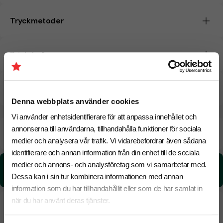
Tryckmetoder
Pristabell
CO₂e -avtryck
Denna webbplats använder cookies
Vi använder enhetsidentifierare för att anpassa innehållet och
annonserna till användarna, tillhandahålla funktioner för sociala
Beräknad leveranstid:
6 arbetsdagar
17 Augusti
Snabbare leverans? Kontakta oss.
medier och analysera vår trafik. Vi vidarebefordrar även sådana
identifierare och annan information från din enhet till de sociala
medier och annons- och analysföretag som vi samarbetar med.
CO₂e -avtryck:
0,213883037229584 kg CO₂e / per styck
Dessa kan i sin tur kombinera informationen med annan
information som du har tillhandahållit eller som de har samlat in
när du har använt deras tjänster.