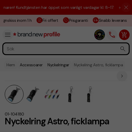
aren! Kundtjänsten har öppet som vanligt vardagar kl. 8–17.
☀️ Vi är h
ignskiss inom 1 h
Fri offert
Prisgaranti
Snabb leverans
Hem
Accessoarer
Nyckelringar
Nyckelring Astro, ficklampa
01-104180
Nyckelring Astro, ficklampa