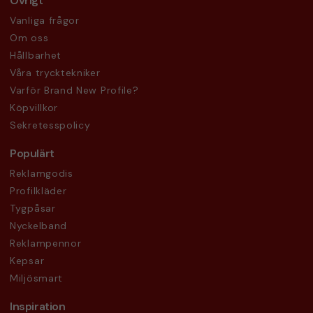
Övrigt
Vanliga frågor
Om oss
Hållbarhet
Våra trycktekniker
Varför Brand New Profile?
Köpvillkor
Sekretesspolicy
Populärt
Reklamgodis
Profilkläder
Tygpåsar
Nyckelband
Reklampennor
Kepsar
Miljösmart
Inspiration