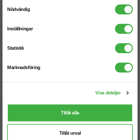
Samtyckesval
Nödvändig
Inställningar
Designskiss inom 1 h
Statistik
Fri offert
Marknadsföring
Prisgaranti
Visa detaljer
Snabb leverans
Tillåt alla
Vi hjälper dig gärna!
Tillåt urval