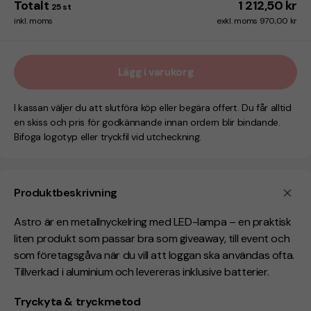
Totalt
1 212,50 kr
25
st
inkl. moms
exkl. moms 970,00 kr
Lägg i varukorg
I kassan väljer du att slutföra köp eller begära offert. Du får alltid
en skiss och pris för godkännande innan ordern blir bindande.
Bifoga logotyp eller tryckfil vid utcheckning.
Produktbeskrivning
Astro är en metallnyckelring med LED-lampa – en praktisk
liten produkt som passar bra som giveaway, till event och
som företagsgåva när du vill att loggan ska användas ofta.
Tillverkad i aluminium och levereras inklusive batterier.
Tryckyta & tryckmetod