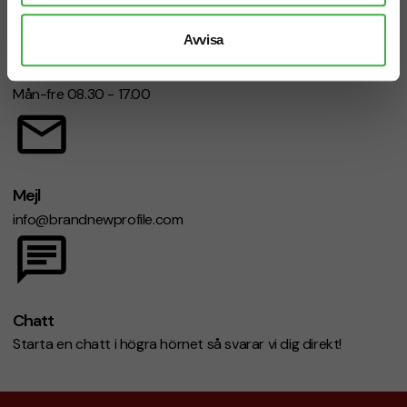
Avvisa
Telefon: 019-760 65 00
Mån-fre 08.30 - 17.00
Mejl
info@brandnewprofile.com
Chatt
Starta en chatt i högra hörnet så svarar vi dig direkt!