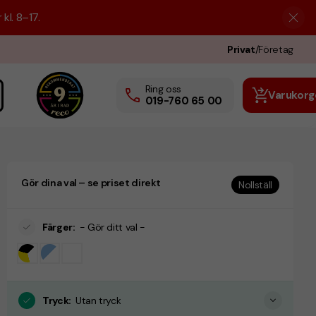
kl. 8–17.
Privat
/
Företag
Ring oss
Varukorg
019-760 65 00
Gör dina val – se priset direkt
Nollställ
Färger
:
- Gör ditt val -
Tryck
:
Utan tryck