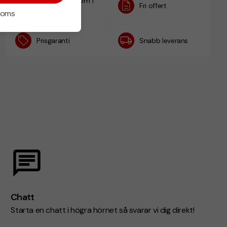
Designskiss inom 1
Fri offert
h
 moms
Prisgaranti
Snabb leverans
Chatt
Starta en chatt i högra hörnet så svarar vi dig direkt!