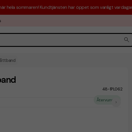
 här hela sommaren! Kundtjänsten har öppet som vanligt vardagar 
s
måttband
band
48-1PL062
Återvunnet