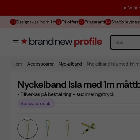
☀️ Vi är
Designskiss inom 1 h
Fri offert
Prisgaranti
Snabb leveran
Hem
Accessoarer
Nyckelband
Nyckelband Isla med 1m 
Nyckelband Isla med 1m mått
• Tillverkas på beställning – sublimeringstryck
Specialprodukt