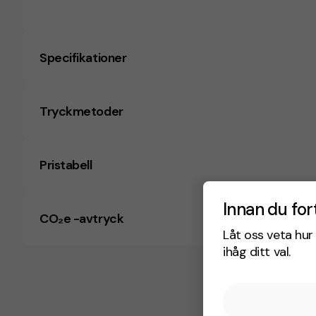
Specifikationer
Tryckmetoder
Pristabell
Innan du for
CO₂e -avtryck
Låt oss veta hur 
ihåg ditt val.