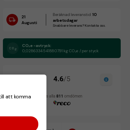
Beräknad leveranstid:
10
21
arbetsdagar
Augusti
Snabbare leverans? Kontakta oss.
CO₂e -avtryck:
0,0286334541880791 kg CO₂e / per styck
till att komma