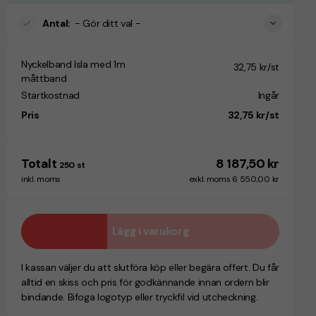
Antal
:
- Gör ditt val -
Nyckelband Isla med 1m
32,75 kr/st
måttband
Startkostnad
Ingår
Pris
32,75 kr/st
Totalt
8 187,50 kr
250
st
inkl. moms
exkl. moms 6 550,00 kr
Lägg i varukorg
I kassan väljer du att slutföra köp eller begära offert. Du får
alltid en skiss och pris för godkännande innan ordern blir
bindande. Bifoga logotyp eller tryckfil vid utcheckning.