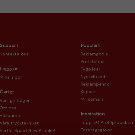
Support
Populärt
Kontakta oss
Reklamgodis
Profilkläder
Logga in
Tygpåsar
Nyckelband
Mina sidor
Reklampennor
Övrigt
Kepsar
Miljösmart
Vanliga frågor
Om oss
Inspiration
Hållbarhet
Topp 50 Profilprodukter
Våra trycktekniker
Företagsgåvor
Varför Brand New Profile?