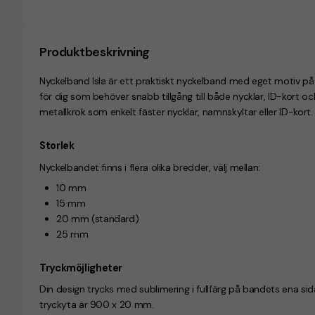
Produktbeskrivning
Nyckelband Isla är ett praktiskt nyckelband med eget motiv p
för dig som behöver snabb tillgång till både nycklar, ID-kort 
metallkrok som enkelt fäster nycklar, namnskyltar eller ID-kort.
Storlek
Nyckelbandet finns i flera olika bredder, välj mellan:
10 mm
15 mm
20 mm (standard)
25 mm
Tryckmöjligheter
Din design trycks med sublimering i fullfärg på bandets ena s
tryckyta är 900 x 20 mm.