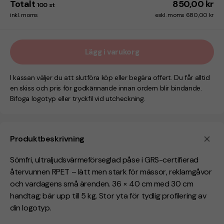
Totalt
850,00 kr
100
st
inkl. moms
exkl. moms 680,00 kr
Lägg i varukorg
I kassan väljer du att slutföra köp eller begära offert. Du får alltid
en skiss och pris för godkännande innan ordern blir bindande.
Bifoga logotyp eller tryckfil vid utcheckning.
Produktbeskrivning
Sömfri, ultraljudsvärmeförseglad påse i GRS-certifierad
återvunnen RPET – lätt men stark för mässor, reklamgåvor
och vardagens små ärenden. 36 × 40 cm med 30 cm
handtag; bär upp till 5 kg. Stor yta för tydlig profilering av
din logotyp.