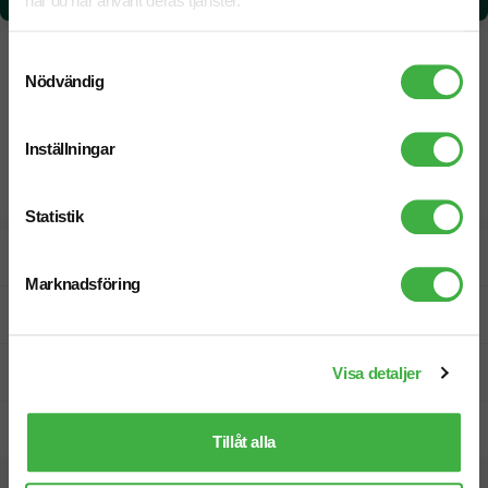
när du har använt deras tjänster.
Samtyckesval
Nödvändig
Inställningar
Statistik
Designskiss inom 1 h
Marknadsföring
Fri offert
Prisgaranti
Visa detaljer
Snabb leverans
Tillåt alla