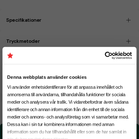
Specifikationer
Tryckmetoder
Pristabell
Denna webbplats använder cookies
CO₂e -avtryck
Vi använder enhetsidentifierare för att anpassa innehållet och
annonserna till användarna, tillhandahålla funktioner för sociala
medier och analysera vår trafik. Vi vidarebefordrar även sådana
Beräknad leveranstid:
6 arbetsdagar
identifierare och annan information från din enhet till de sociala
18 Augusti
Snabbare leverans? Kontakta oss.
medier och annons- och analysföretag som vi samarbetar med.
Dessa kan i sin tur kombinera informationen med annan
CO₂e -avtryck:
information som du har tillhandahållit eller som de har samlat in
0,188475226220372 kg CO₂e / per styck