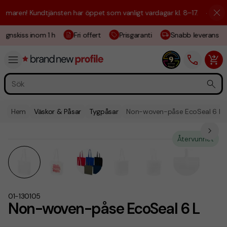
maren! Kundtjänsten har öppet som vanligt vardagar kl. 8–17.
☀️ Vi är 
ignskiss inom 1 h
Fri offert
Prisgaranti
Snabb leverans
Hem
Väskor & Påsar
Tygpåsar
Non-woven-påse EcoSeal 6 L
Återvunnet
01-130105
Non-woven-påse EcoSeal 6 L