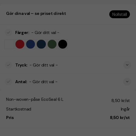
Gör dina val – se priset direkt
Nollställ
Färger
:
- Gör ditt val -
Tryck
:
- Gör ditt val -
Antal
:
- Gör ditt val -
Non-woven-påse EcoSeal 6 L
8,50 kr/st
Startkostnad
Ingår
Pris
8,50 kr/st