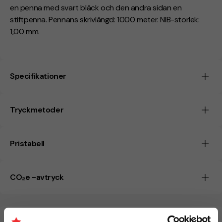
en penna med svart bläck och den andra sidan en
stiftpenna. Pennans skrivlängd: 1000 meter. NIB-storlek:
1,00 mm.
Specifikationer
Tryckmetoder
Pristabell
CO₂e -avtryck
Beräknad leveranstid:
6 arbetsdagar