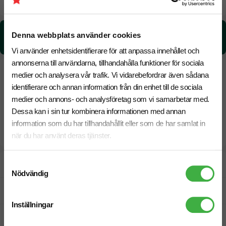
17 Augusti
Snabbare leverans? Kontakta oss.
CO₂e -avtryck:
Denna webbplats använder cookies
0,628903455889153 kg CO₂e / per styck
Vi använder enhetsidentifierare för att anpassa innehållet och
annonserna till användarna, tillhandahålla funktioner för sociala
medier och analysera vår trafik. Vi vidarebefordrar även sådana
identifierare och annan information från din enhet till de sociala
medier och annons- och analysföretag som vi samarbetar med.
Dessa kan i sin tur kombinera informationen med annan
information som du har tillhandahållit eller som de har samlat in
när du har använt deras tjänster.
Samtyckesval
Designskiss inom 1 h
Nödvändig
Fri offert
Inställningar
Prisgaranti