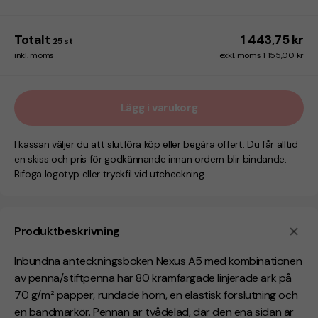
Totalt
1 443,75 kr
25
st
inkl. moms
exkl. moms 1 155,00 kr
Lägg i varukorg
I kassan väljer du att slutföra köp eller begära offert. Du får alltid
en skiss och pris för godkännande innan ordern blir bindande.
Bifoga logotyp eller tryckfil vid utcheckning.
Produktbeskrivning
Inbundna anteckningsboken Nexus A5 med kombinationen
av penna/stiftpenna har 80 krämfärgade linjerade ark på
70 g/m² papper, rundade hörn, en elastisk förslutning och
en bandmarkör. Pennan är tvådelad, där den ena sidan är