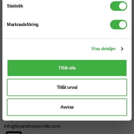
Statistik
Snabb leverans
Marknadsföring
Vi hjälper dig gärna!
Visa detaljer
Tillåt alla
Telefon: 019-760 65 00
Mån-fre 08.30 - 17.00
Tillåt urval
Avvisa
Mejl
info@brandnewprofile.com