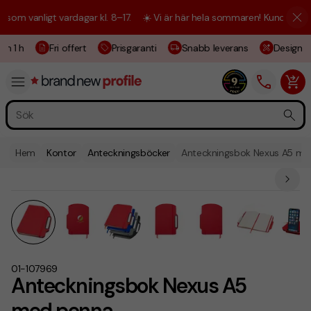
m vanligt vardagar kl. 8–17.
☀️ Vi är här hela sommaren! Kundtjänsten 
m 1 h
Fri offert
Prisgaranti
Snabb leverans
Designski
Hem
Kontor
Anteckningsböcker
Anteckningsbok Nexus A5 me
01-107969
Anteckningsbok Nexus A5
med penna