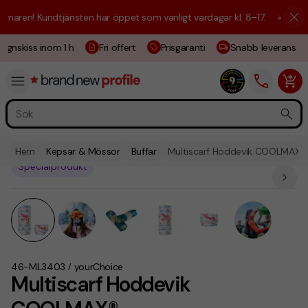
aren! Kundtjänsten har öppet som vanligt vardagar kl. 8–17.
☀️ Vi är h
gnskiss inom 1 h
Fri offert
Prisgaranti
Snabb leverans
Hem
Kepsar & Mössor
Buffar
Multiscarf Hoddevik COOLMAX®
Specialprodukt
46-ML3403
yourChoice
/
Multiscarf Hoddevik