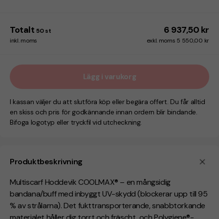
Totalt
6 937,50 kr
50
st
inkl. moms
exkl. moms 5 550,00 kr
Lägg i varukorg
I kassan väljer du att slutföra köp eller begära offert. Du får alltid
en skiss och pris för godkännande innan ordern blir bindande.
Bifoga logotyp eller tryckfil vid utcheckning.
Produktbeskrivning
Multiscarf Hoddevik COOLMAX® – en mångsidig
bandana/buff med inbyggt UV-skydd (blockerar upp till 95
% av strålarna). Det fukttransporterande, snabbtorkande
materialet håller dig torrt och fräscht, och Polygiene®-