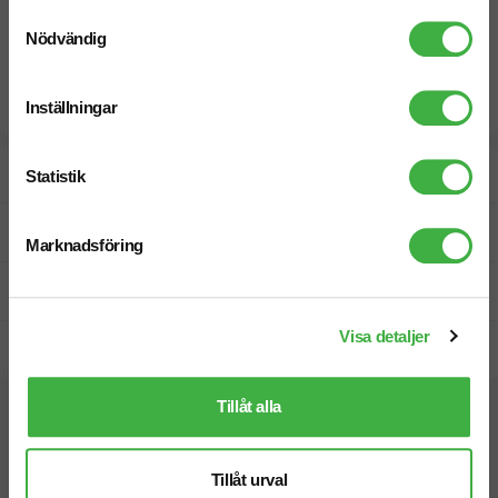
Samtyckesval
Nödvändig
Inställningar
Designskiss inom 1 h
Statistik
Fri offert
Marknadsföring
Prisgaranti
Visa detaljer
Snabb leverans
Tillåt alla
Vi hjälper dig gärna!
Tillåt urval