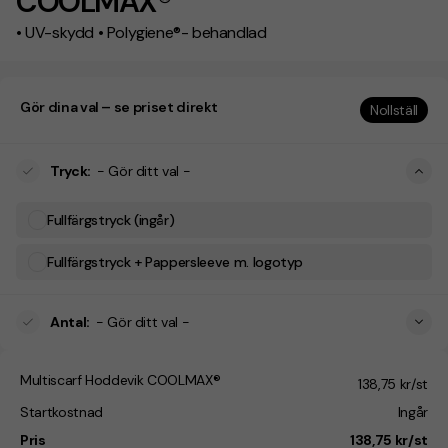
COOLMAX®
• UV-skydd • Polygiene®- behandlad
Gör dina val – se priset direkt
Nollställ
Tryck
:
- Gör ditt val -
Fullfärgstryck (ingår)
Fullfärgstryck + Pappersleeve m. logotyp
Antal
:
- Gör ditt val -
Multiscarf Hoddevik COOLMAX®
138,75 kr/st
Startkostnad
Ingår
Pris
138,75 kr/st