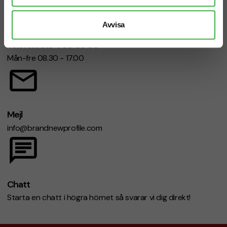
Avvisa
Telefon: 019-760 65 00
Mån-fre 08.30 - 17.00
Mejl
info@brandnewprofile.com
Chatt
Starta en chatt i högra hörnet så svarar vi dig direkt!