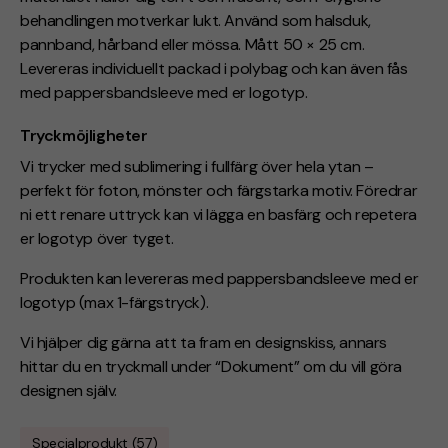
behandlingen motverkar lukt. Använd som halsduk,
pannband, hårband eller mössa. Mått 50 × 25 cm.
Levereras individuellt packad i polybag och kan även fås
med pappersbandsleeve med er logotyp.
Tryckmöjligheter
Vi trycker med sublimering i fullfärg över hela ytan –
perfekt för foton, mönster och färgstarka motiv. Föredrar
ni ett renare uttryck kan vi lägga en basfärg och repetera
er logotyp över tyget.
Produkten kan levereras med pappersbandsleeve med er
logotyp (max 1-färgstryck).
Vi hjälper dig gärna att ta fram en designskiss, annars
hittar du en tryckmall under “Dokument” om du vill göra
designen själv.
Specialprodukt (57)