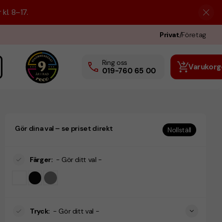
kl. 8–17.
Privat
/
Företag
Ring oss
Varukorg
019-760 65 00
Gör dina val – se priset direkt
Nollställ
Färger
:
- Gör ditt val -
Tryck
:
- Gör ditt val -