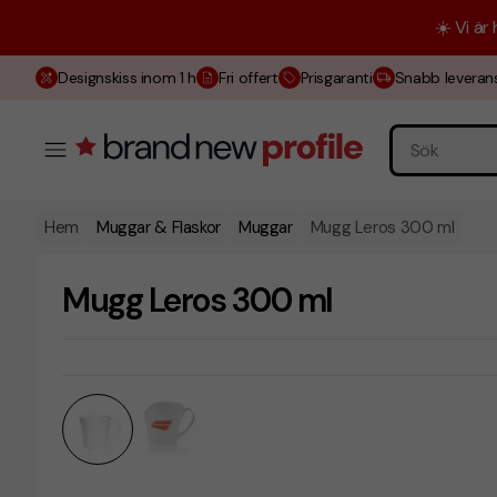
☀️ Vi är
Designskiss inom 1 h
Fri offert
Prisgaranti
Snabb leveran
Hem
Muggar & Flaskor
Muggar
Mugg Leros 300 ml
Mugg Leros 300 ml