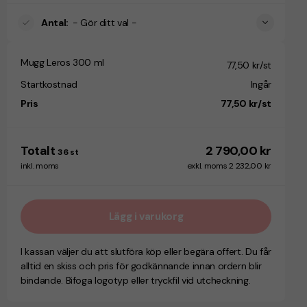
Antal
:
- Gör ditt val -
Mugg Leros 300 ml
77,50 kr/st
Startkostnad
Ingår
Pris
77,50 kr/st
Totalt
2 790,00 kr
36
st
inkl. moms
exkl. moms 2 232,00 kr
Lägg i varukorg
I kassan väljer du att slutföra köp eller begära offert. Du får
alltid en skiss och pris för godkännande innan ordern blir
bindande. Bifoga logotyp eller tryckfil vid utcheckning.