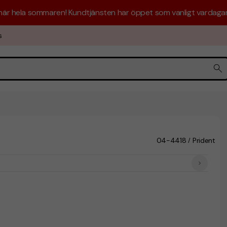
 här hela sommaren! Kundtjänsten har öppet som vanligt vardagar 
s
04-4418
Prident
/