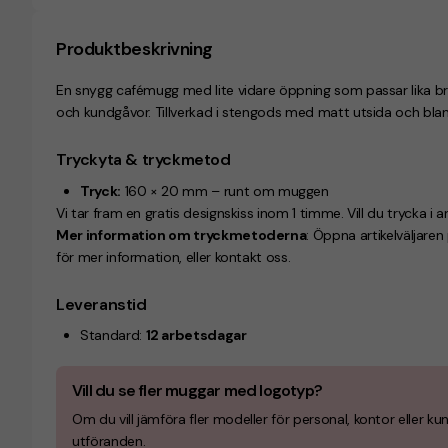
Produktbeskrivning
En snygg cafémugg med lite vidare öppning som passar lika bra 
och kundgåvor. Tillverkad i stengods med matt utsida och bla
Tryckyta & tryckmetod
Tryck:
160 × 20 mm – runt om muggen
Vi tar fram en gratis designskiss inom 1 timme. Vill du trycka i a
Mer information om tryckmetoderna
: Öppna artikelväljare
för mer information, eller kontakt oss.
Leveranstid
Standard:
12 arbetsdagar
Vill du se fler muggar med logotyp?
Om du vill jämföra fler modeller för personal, kontor eller k
utföranden.