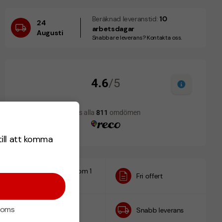
Beräknad leveranstid:
10
24
arbetsdagar
Augusti
Snabbare leverans? Kontakta oss.
till att komma
Designskiss inom 1
Fri offert
h
 moms
Prisgaranti
Snabb leverans