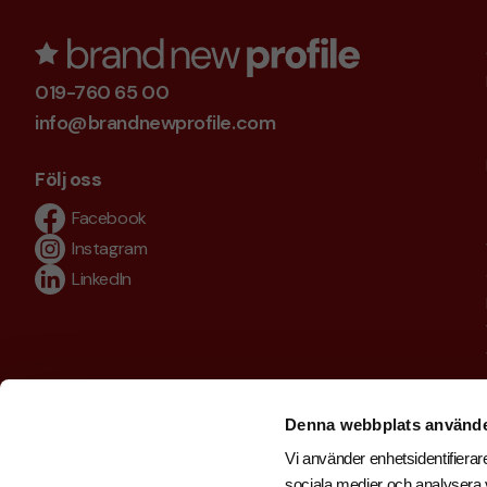
019-760 65 00
info@brandnewprofile.com
Följ oss
Facebook
Instagram
LinkedIn
Denna webbplats använde
Vi använder enhetsidentifierare
sociala medier och analysera v