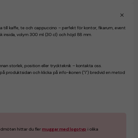
till kaffe, te och cappuccino – perfekt för kontor, fikarum, event
nk insida, volym 300 ml (30 cl) och höjd 88 mm.
nnan storlek, position eller tryckteknik – kontakta oss.
n på produktsidan och klicka på info-ikonen (”i”) bredvid en metod
undmöten hittar du fler
muggar med logotyp
i olika