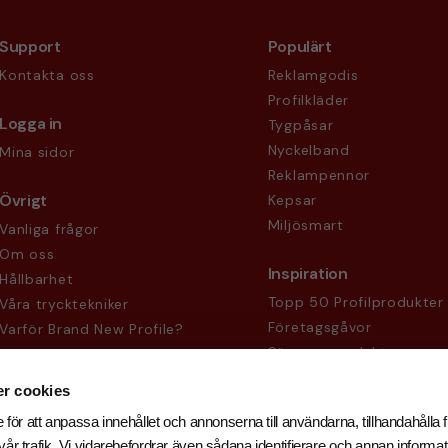
Support
Populärt
Kontakta oss
Reklamgodis
Profilkläder
Logga in
Tygpåsar
Nyckelband
Mina sidor
Reklampennor
Övrigt
Kepsar
Miljösmart
Vanliga frågor
Om oss
Inspiration
Hållbarhet
Topp 50 Profilprodukter
Våra trycktekniker
Företagsgåvor
Varför Brand New Profile?
Säsongsprodukter
Köpvillkor
Sekretesspolicy
r cookies
 för att anpassa innehållet och annonserna till användarna, tillhandahålla f
år trafik. Vi vidarebefordrar även sådana identifierare och annan informati