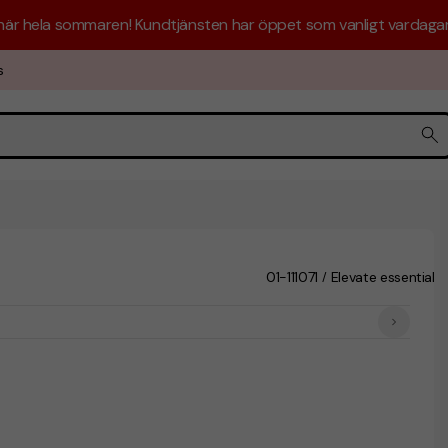
 här hela sommaren! Kundtjänsten har öppet som vanligt vardagar 
s
01-111071
Elevate essentials
/