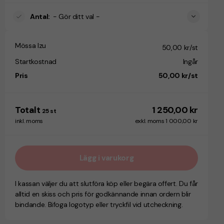
Antal
:
- Gör ditt val -
Mössa Izu
50,00 kr/st
Startkostnad
Ingår
Pris
50,00 kr/st
Totalt
1 250,00 kr
25
st
inkl. moms
exkl. moms 1 000,00 kr
Lägg i varukorg
I kassan väljer du att slutföra köp eller begära offert. Du får
alltid en skiss och pris för godkännande innan ordern blir
bindande. Bifoga logotyp eller tryckfil vid utcheckning.