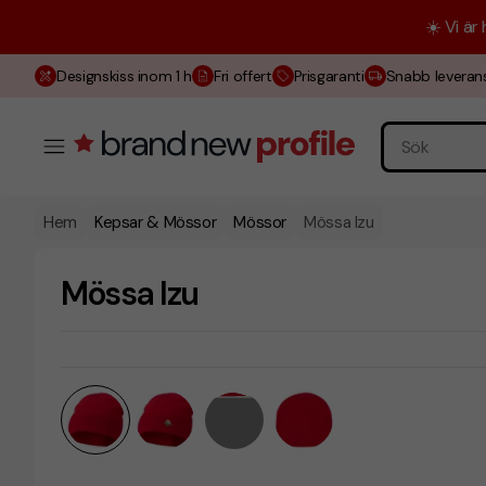
☀️ Vi är
Designskiss inom 1 h
Fri offert
Prisgaranti
Snabb leveran
Hem
Kepsar & Mössor
Mössor
Mössa Izu
Mössa Izu