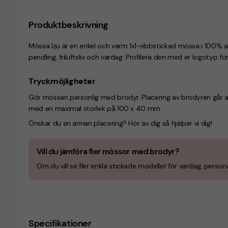
Produktbeskrivning
Mössa Izu är en enkel och varm 1x1-ribbstickad mössa i 100% ak
pendling, friluftsliv och vardag. Profilera den med er logotyp fö
Tryckmöjligheter
Gör mössan personlig med brodyr. Placering av brodyren går at
med en maximal storlek på 100 x 40 mm.
Önskar du en annan placering? Hör av dig så hjälper vi dig!
Vill du jämföra fler mössor med brodyr?
Om du vill se fler enkla stickade modeller för vardag, personal
Specifikationer