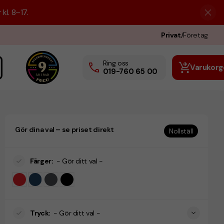
kl. 8–17.
Privat
/
Företag
Ring oss
Varukorg
019-760 65 00
Gör dina val – se priset direkt
Nollställ
Färger
:
- Gör ditt val -
Tryck
:
- Gör ditt val -