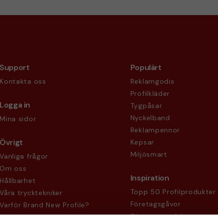
Support
Populärt
Kontakta oss
Reklamgodis
Profilkläder
Logga in
Tygpåsar
Nyckelband
Mina sidor
Reklampennor
Övrigt
Kepsar
Miljösmart
Vanliga frågor
Om oss
Inspiration
Hållbarhet
Topp 50 Profilprodukter
Våra trycktekniker
Företagsgåvor
Varför Brand New Profile?
Säsongsprodukter
Köpvillkor