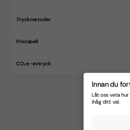
Tryckmetoder
Pristabell
CO₂e -avtryck
Innan du for
Låt oss veta hur 
ihåg ditt val.