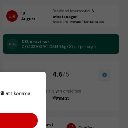
Beräknad leveranstid:
6
18
arbetsdagar
Augusti
Snabbare leverans? Kontakta oss.
CO₂e -avtryck:
0,0433703762108149 kg CO₂e / per styck
till att komma
Designskiss inom 1
Fri offert