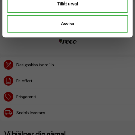
Tillåt urval
Avvisa
Designskiss inom 1 h
Fri offert
Prisgaranti
Snabb leverans
Vi hjälper dig gärna!