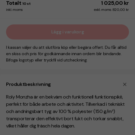
Totalt
1 025,00 kr
10
st
inkl. moms
exkl. moms 820,00 kr
Lägg i varukorg
I kassan väljer du att slutföra köp eller begära offert. Du får alltid
en skiss och pris för godkännande innan ordern blir bindande.
Bifoga logotyp eller tryckfil vid utcheckning.
Produktbeskrivning
Roly Monzha är en bekväm och funktionell funktionspiké,
perfekt för både arbete och aktivitet. Tillverkad i tekniskt
och andningsbart tyg av 100 % polyester (150 g/m²)
transporterar den effektivt bort fukt och torkar snabbt,
vilket håller dig fräsch hela dagen.