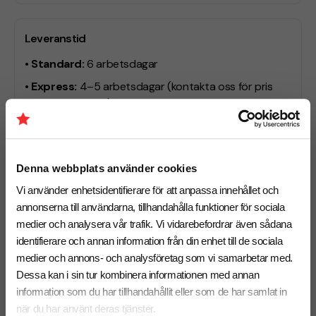
Leveranstid
• Standard:
6 arbetsdagar
• Express:
4–5 arbetsdagar
(kontakta oss för pris
och tillgänglighet)
Behöver du leverans till ett specifikt datum? Hör av dig
så hjälper vi dig hitta rätt upplägg.
Denna webbplats använder cookies
Vi använder enhetsidentifierare för att anpassa innehållet och
Vill du jämföra fler pikéer?
annonserna till användarna, tillhandahålla funktioner för sociala
Vill du se fler modeller, material eller prisklasser innan
medier och analysera vår trafik. Vi vidarebefordrar även sådana
du bestämmer dig? I kategorin
identifierare och annan information från din enhet till de sociala
pikéer med eget tryck
hittar du fler alternativ för
medier och annons- och analysföretag som vi samarbetar med.
företag, event och kampanjer med logotyp.
Dessa kan i sin tur kombinera informationen med annan
information som du har tillhandahållit eller som de har samlat in
när du har använt deras tjänster.