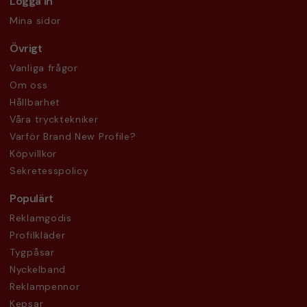
Logga in
Mina sidor
Övrigt
Vanliga frågor
Om oss
Hållbarhet
Våra trycktekniker
Varför Brand New Profile?
Köpvillkor
Sekretesspolicy
Populärt
Reklamgodis
Profilkläder
Tygpåsar
Nyckelband
Reklampennor
Kepsar