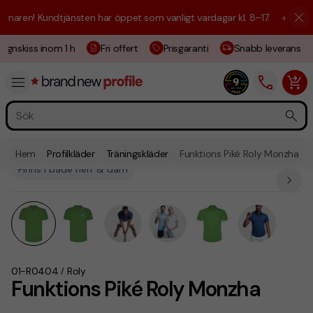
ren! Kundtjänsten har öppet som vanligt vardagar kl. 8–17.
☀️ Vi är hä
gnskiss inom 1 h
Fri offert
Prisgaranti
Snabb leverans
Hem
Profilkläder
Träningskläder
Funktions Piké Roly Monzha
Finns i både herr & dam
01-R0404
Roly
/
Funktions Piké Roly Monzha