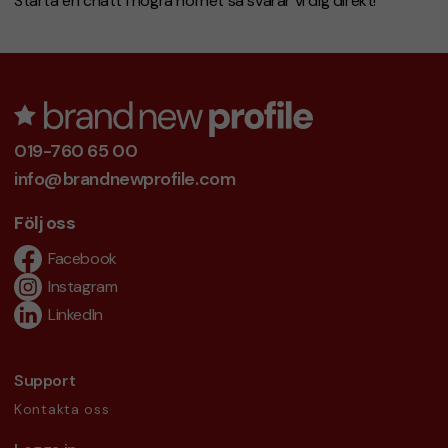
Starta en chatt i högra hörnet så svarar vi dig direkt!
019-760 65 00
info@brandnewprofile.com
Följ oss
Facebook
Instagram
LinkedIn
Support
Kontakta oss