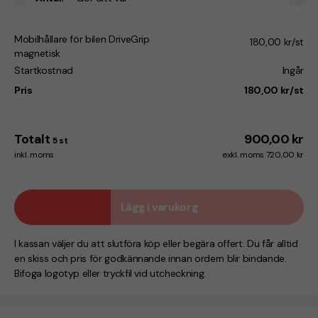
Mobilhållare för bilen DriveGrip
180,00 kr/st
magnetisk
Startkostnad
Ingår
Pris
180,00 kr/st
Totalt
900,00 kr
5
st
inkl. moms
exkl. moms 720,00 kr
Lägg i varukorg
I kassan väljer du att slutföra köp eller begära offert. Du får alltid
en skiss och pris för godkännande innan ordern blir bindande.
Bifoga logotyp eller tryckfil vid utcheckning.