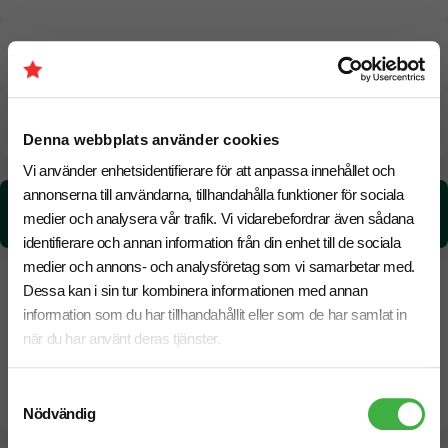
Pristabell
CO₂e -avtryck
Denna webbplats använder cookies
Vi använder enhetsidentifierare för att anpassa innehållet och
annonserna till användarna, tillhandahålla funktioner för sociala
CO₂e -avtryck:
medier och analysera vår trafik. Vi vidarebefordrar även sådana
0.59 kg CO₂e / per styck
identifierare och annan information från din enhet till de sociala
medier och annons- och analysföretag som vi samarbetar med.
Dessa kan i sin tur kombinera informationen med annan
information som du har tillhandahållit eller som de har samlat in
när du har använt deras tjänster.
Samtyckesval
Nödvändig