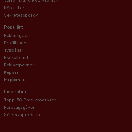
Varför Brand New Profile?
Köpvillkor
Sekretesspolicy
Populärt
Reklamgodis
Profilkläder
Tygpåsar
Nyckelband
Reklampennor
Kepsar
Miljösmart
Inspiration
Topp 50 Profilprodukter
Företagsgåvor
Säsongsprodukter