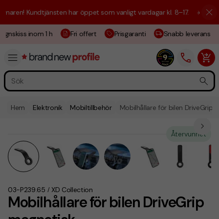
aren! Kundtjänsten har öppet som vanligt vardagar kl. 8–17.
☀️ Vi är h
ignskiss inom 1 h
Fri offert
Prisgaranti
Snabb leverans
Hem
Elektronik
Mobiltillbehör
Mobilhållare för bilen DriveGrip
Återvunnet
03-P239.65
XD Collection
/
Mobilhållare för bilen DriveGrip