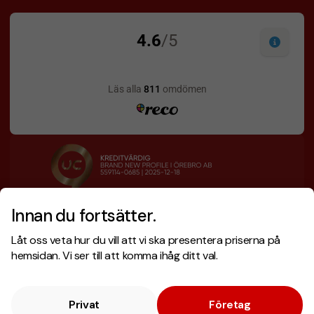
Innan du fortsätter.
Designskiss inom 1 h
Prisgaranti
Låt oss veta hur du vill att vi ska presentera priserna på
Fri offert
Snabb leverans
hemsidan. Vi ser till att komma ihåg ditt val.
Privat
Företag
Copyright © 2026 . Brand New Profile AB