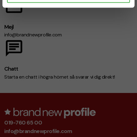
Mejl
info@brandnewprofile.com
Chatt
Starta en chatt i högra hörnet så svarar vi dig direkt!
019-760 65 00
info@brandnewprofile.com