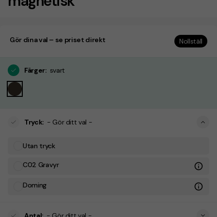
magnetisk
Gör dina val – se priset direkt
Nollställ
Färger
:
svart
Tryck
:
- Gör ditt val -
Utan tryck
C02 Gravyr
Doming
Antal
:
- Gör ditt val -