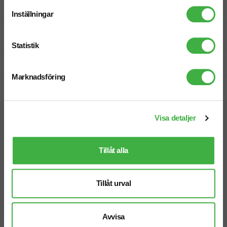
Designskiss inom 1 h
Inställningar
Fri offert
Statistik
Prisgaranti
Marknadsföring
Snabb leverans
Visa detaljer
Vi hjälper dig gärna!
Tillåt alla
Tillåt urval
Telefon: 019-760 65 00
Mån-fre 08.30 - 17.00
Avvisa