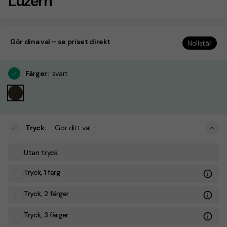
Luzern
Gör dina val – se priset direkt
Nollställ
Färger
:
svart
Tryck
:
- Gör ditt val -
Utan tryck
Tryck, 1 färg
Tryck, 2 färger
Tryck, 3 färger