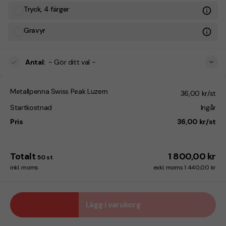
Tryck, 4 färger
Gravyr
Antal
:
- Gör ditt val -
Metallpenna Swiss Peak Luzern
36,00 kr/st
Startkostnad
Ingår
Pris
36,00 kr/st
Totalt
1 800,00 kr
50
st
inkl. moms
exkl. moms 1 440,00 kr
Lägg i varukorg