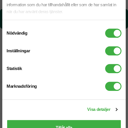
Snabbare leverans? Kontakta oss.
information som du har tillhandahållit eller som de har samlat in
när du har använt deras tjänster.
CO₂e -avtryck:
0.10 kg CO₂e / per styck
Samtyckesval
Nödvändig
Inställningar
Statistik
Marknadsföring
Designskiss inom 1 h
Fri offert
Visa detaljer
Prisgaranti
Tillåt alla