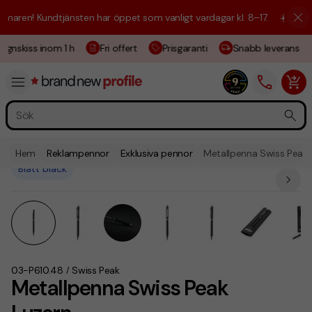
aren! Kundtjänsten har öppet som vanligt vardagar kl. 8–17.
☀️ Vi är h
gnskiss inom 1 h
Fri offert
Prisgaranti
Snabb leverans
Hem
Reklampennor
Exklusiva pennor
Metallpenna Swiss Peak 
Blått bläck
03-P610.48
Swiss Peak
/
Metallpenna Swiss Peak