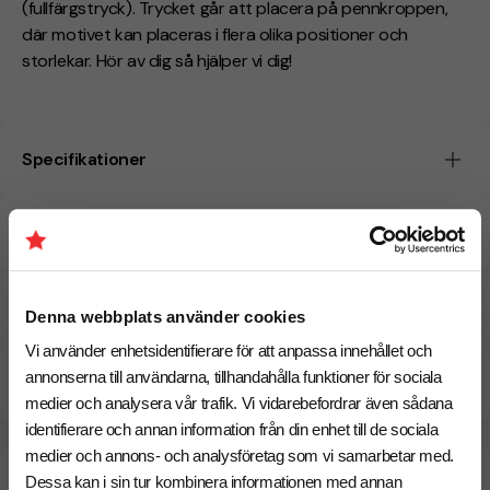
(
fullfärgstryck
). Trycket går att placera på pennkroppen,
där motivet kan placeras i flera olika positioner och
storlekar. Hör av dig så hjälper vi dig!
Specifikationer
Tryckmetoder
Pristabell
Denna webbplats använder cookies
Vi använder enhetsidentifierare för att anpassa innehållet och
annonserna till användarna, tillhandahålla funktioner för sociala
CO₂e -avtryck
medier och analysera vår trafik. Vi vidarebefordrar även sådana
identifierare och annan information från din enhet till de sociala
medier och annons- och analysföretag som vi samarbetar med.
Beräknad leveranstid:
8 arbetsdagar
20 Augusti
Dessa kan i sin tur kombinera informationen med annan