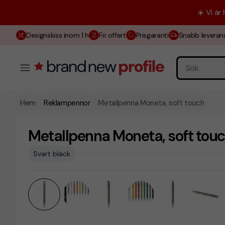
☀️ Vi är
Designskiss inom 1 h
Fri offert
Prisgaranti
Snabb leveran
Hem
Reklampennor
Metallpenna Moneta, soft touch
Metallpenna Moneta, soft tou
Svart bläck