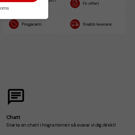
Designskiss inom 1
Fri offert
h
 moms
Prisgaranti
Snabb leverans
Chatt
Starta en chatt i högra hörnet så svarar vi dig direkt!