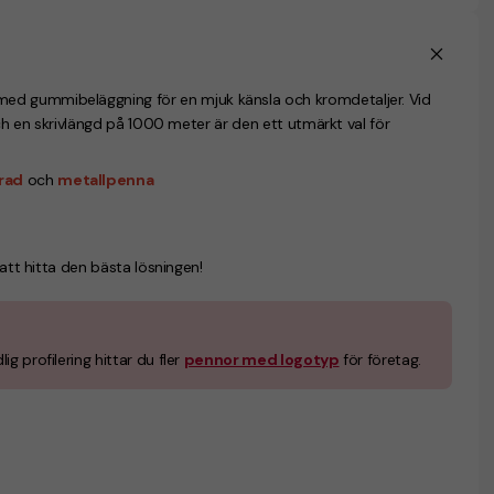
ed gummibeläggning för en mjuk känsla och kromdetaljer. Vid
och en skrivlängd på 1000 meter är den ett utmärkt val för
rad
och
metallpenna
 att hitta den bästa lösningen!
g profilering hittar du fler
pennor med logotyp
för företag.