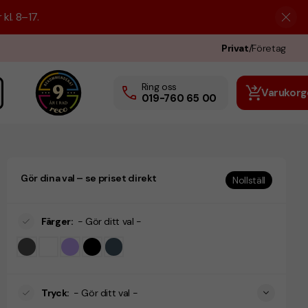
kl. 8–17.
Privat
/
Företag
Ring oss
Varukorg
019-760 65 00
Gör dina val – se priset direkt
Nollställ
Färger
:
- Gör ditt val -
Tryck
:
- Gör ditt val -