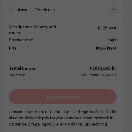
Antal
:
- Gör ditt val -
Metallpenna Moneta, soft
10,25 kr/st
touch
Startkostnad
Ingår
Pris
10,25 kr/st
Totalt
1 025,00 kr
100
st
inkl. moms
exkl. moms 820,00 kr
Lägg i varukorg
I kassan väljer du att slutföra köp eller begära offert. Du får
alltid en skiss och pris för godkännande innan ordern blir
bindande. Bifoga logotyp eller tryckfil vid utcheckning.