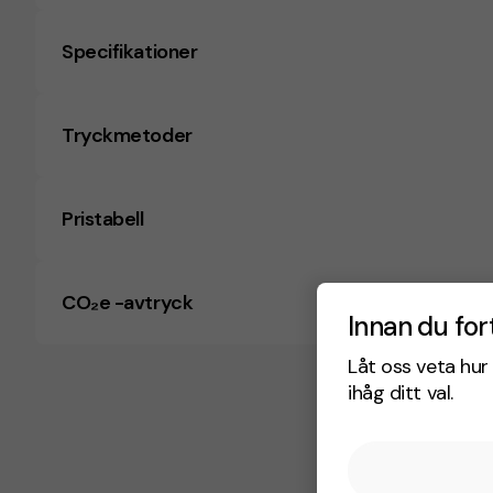
Specifikationer
Tryckmetoder
Pristabell
CO₂e -avtryck
Innan du for
Låt oss veta hur 
ihåg ditt val.