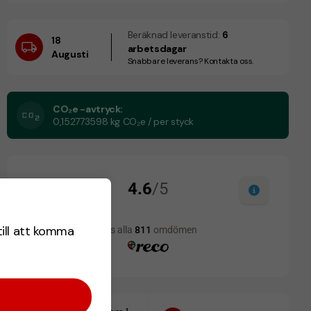
Beräknad leveranstid:
6
18
arbetsdagar
Augusti
Snabbare leverans? Kontakta oss.
CO₂e -avtryck:
0,152773598 kg CO₂e / per styck
till att komma