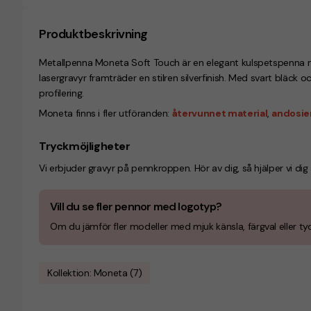
Produktbeskrivning
Metallpenna Moneta Soft Touch är en elegant kulspetspenna m
lasergravyr framträder en stilren silverfinish. Med svart bläck 
profilering.
Moneta finns i fler utföranden:
återvunnet material
,
andosie
Tryckmöjligheter
Vi erbjuder gravyr på pennkroppen. Hör av dig, så hjälper vi dig
Vill du se fler pennor med logotyp?
Om du jämför fler modeller med mjuk känsla, färgval eller tydli
Kollektion: Moneta (7)