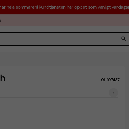
 här hela sommaren! Kundtjänsten har öppet som vanligt vardagar 
s
ch
01-107437