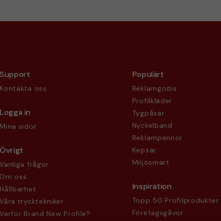
Support
Populärt
Kontakta oss
Reklamgodis
Profilkläder
Logga in
Tygpåsar
Nyckelband
Mina sidor
Reklampennor
Övrigt
Kepsar
Miljösmart
Vanliga frågor
Om oss
Inspiration
Hållbarhet
Topp 50 Profilprodukter
Våra trycktekniker
Företagsgåvor
Varför Brand New Profile?