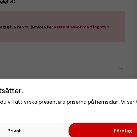
nglighet)
agsgåva kan du jämföra fler
vattenflaskor med logotyp
i
tsätter.
du vill att vi ska presentera priserna på hemsidan. Vi ser 
Privat
Företag