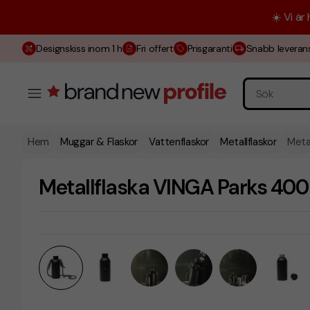
☀️ Vi är
Designskiss inom 1 h
Fri offert
Prisgaranti
Snabb leveran
Hem
Muggar & Flaskor
Vattenflaskor
Metallflaskor
Meta
Metallflaska VINGA Parks 400