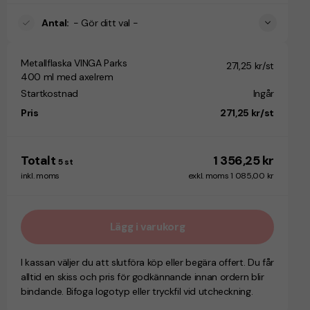
Antal
:
- Gör ditt val -
Metallflaska VINGA Parks
271,25 kr/st
400 ml med axelrem
Startkostnad
Ingår
Pris
271,25 kr/st
Totalt
1 356,25 kr
5
st
inkl. moms
exkl. moms 1 085,00 kr
Lägg i varukorg
I kassan väljer du att slutföra köp eller begära offert. Du får
alltid en skiss och pris för godkännande innan ordern blir
bindande. Bifoga logotyp eller tryckfil vid utcheckning.