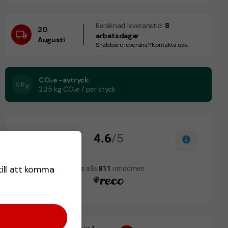
Beräknad leveranstid:
8
20
arbetsdagar
Augusti
Snabbare leverans? Kontakta oss.
CO₂e -avtryck:
2.35 kg CO₂e / per styck
till att komma