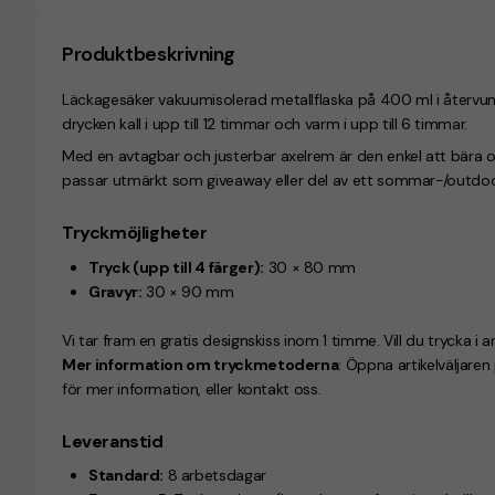
Produktbeskrivning
Läckagesäker
vakuumisolerad metallflaska
på
400 ml
i
återvunn
drycken
kall i upp till 12 timmar
och
varm i upp till 6 timmar
.
Med en
avtagbar och justerbar axelrem
är den enkel att bära o
passar utmärkt som giveaway eller del av ett sommar-/outdoo
Tryckmöjligheter
Tryck (upp till 4 färger):
30 × 80 mm
Gravyr:
30 × 90 mm
Vi tar fram en gratis designskiss inom 1 timme. Vill du trycka i a
Mer information om tryckmetoderna
: Öppna artikelväljare
för mer information, eller kontakt oss.
Leveranstid
Standard:
8 arbetsdagar