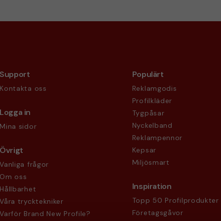
Support
Populärt
Kontakta oss
Reklamgodis
Profilkläder
Logga in
Tygpåsar
Nyckelband
Mina sidor
Reklampennor
Övrigt
Kepsar
Miljösmart
Vanliga frågor
Om oss
Inspiration
Hållbarhet
Topp 50 Profilprodukter
Våra trycktekniker
Företagsgåvor
Varför Brand New Profile?