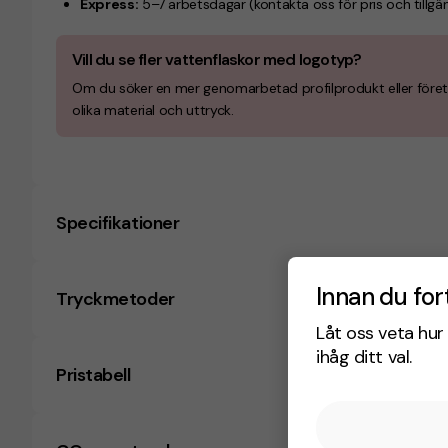
Express:
5–7 arbetsdagar
(kontakta oss för pris och tillgä
Vill du se fler vattenflaskor med logotyp?
Om du söker en mer genomarbetad profilprodukt eller föret
olika material och uttryck.
Specifikationer
Innan du for
Tryckmetoder
Låt oss veta hur 
ihåg ditt val.
Pristabell