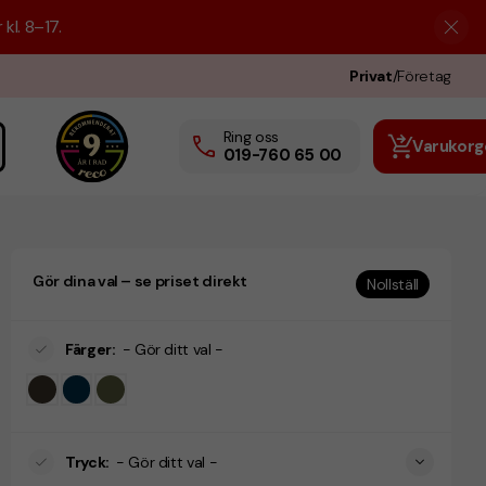
kl. 8–17.
Privat
/
Företag
Ring oss
Varukorg
019-760 65 00
Gör dina val – se priset direkt
Nollställ
Färger
:
- Gör ditt val -
Tryck
:
- Gör ditt val -