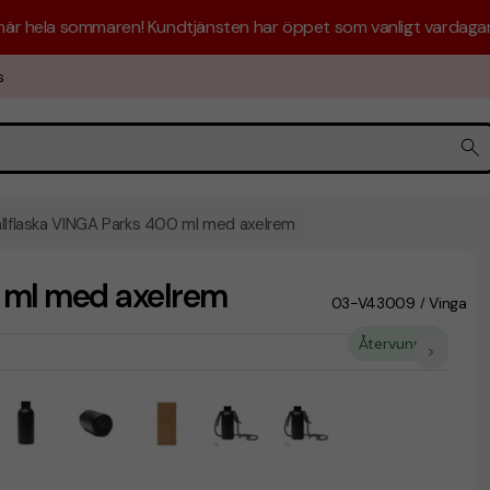
 här hela sommaren! Kundtjänsten har öppet som vanligt vardagar 
s
llflaska VINGA Parks 400 ml med axelrem
 ml med axelrem
03-V43009
Vinga
/
Återvunnet