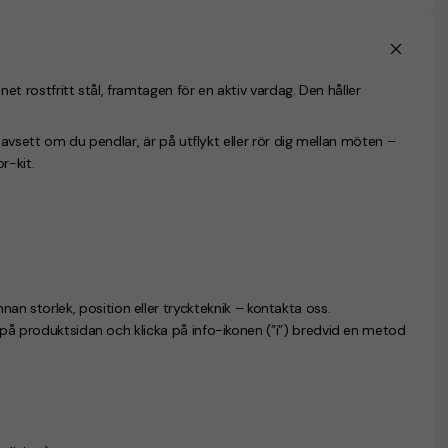
et rostfritt stål
, framtagen för en aktiv vardag. Den håller
avsett om du pendlar, är på utflykt eller rör dig mellan möten –
r-kit.
nnan storlek, position eller tryckteknik – kontakta oss.
n på produktsidan och klicka på info-ikonen (”i”) bredvid en metod