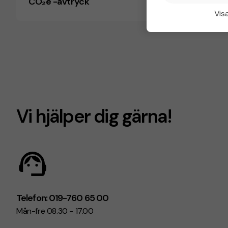
CO₂e -avtryck
Visa
Vi hjälper dig gärna!
Telefon: 019-760 65 00
Mån-fre 08.30 - 17.00