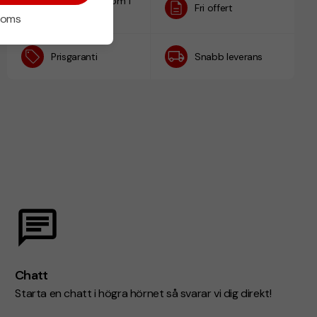
Designskiss inom 1
Fri offert
h
 moms
Prisgaranti
Snabb leverans
Chatt
Starta en chatt i högra hörnet så svarar vi dig direkt!