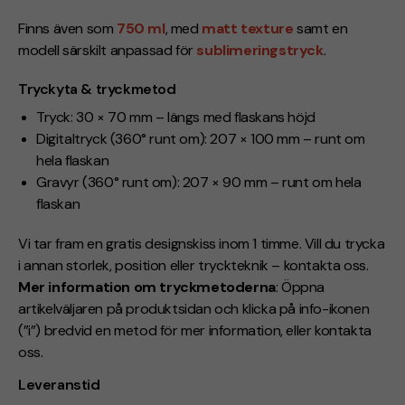
Finns även som
750 ml
, med
matt texture
samt en
modell särskilt anpassad för
sublimeringstryck
.
Tryckyta & tryckmetod
Tryck: 30 × 70 mm – längs med flaskans höjd
Digitaltryck (360° runt om): 207 × 100 mm – runt om
hela flaskan
Gravyr (360° runt om): 207 × 90 mm – runt om hela
flaskan
Vi tar fram en gratis designskiss inom 1 timme. Vill du trycka
i annan storlek, position eller tryckteknik – kontakta oss.
Mer information om tryckmetoderna
: Öppna
artikelväljaren på produktsidan och klicka på info-ikonen
(”i”) bredvid en metod för mer information, eller kontakta
oss.
Leveranstid