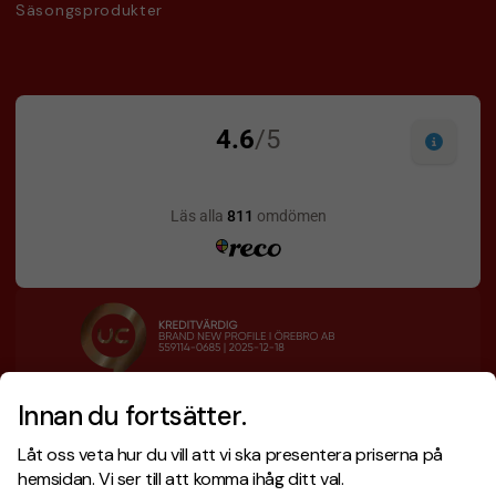
Säsongsprodukter
Innan du fortsätter.
Designskiss inom 1 h
Prisgaranti
Låt oss veta hur du vill att vi ska presentera priserna på
Fri offert
Snabb leverans
hemsidan. Vi ser till att komma ihåg ditt val.