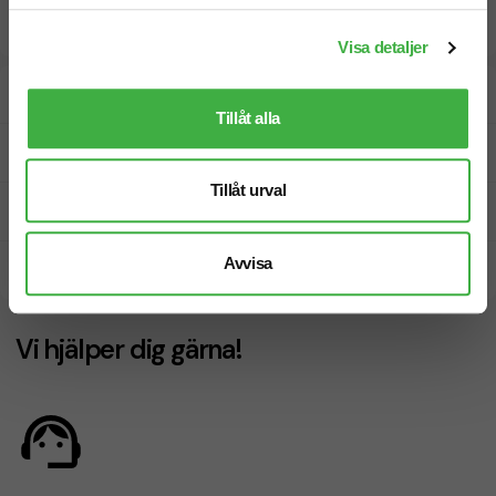
Visa detaljer
Designskiss inom 1 h
Tillåt alla
Fri offert
Tillåt urval
Prisgaranti
Avvisa
Snabb leverans
Vi hjälper dig gärna!