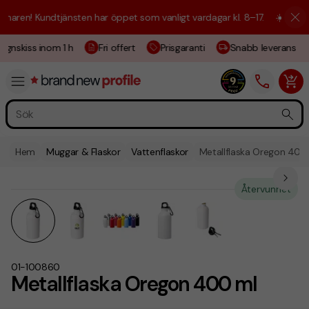
ren! Kundtjänsten har öppet som vanligt vardagar kl. 8–17.
☀️ Vi är hä
gnskiss inom 1 h
Fri offert
Prisgaranti
Snabb leverans
Hem
Muggar & Flaskor
Vattenflaskor
Metallflaska Oregon 400
Återvunnet
01-100860
Metallflaska Oregon 400 ml