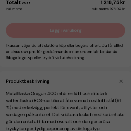
Totalt
1 218,75 kr
25
st
inkl. moms
exkl. moms 975,00 kr
Lägg i varukorg
I kassan väljer du att slutföra köp eller begära offert. Du får alltid
en skiss och pris för godkännande innan ordern blir bindande.
Bifoga logotyp eller tryckfil vid utcheckning.
Produktbeskrivning
Metallflaska Oregon 400 ml är en lätt och slitstark
vattenflaska i RCS-certifierat återvunnet rostfritt stål (91
%) med enkelvägg, perfekt för event, utflykter och
vardagen på kontoret. Det vridbara locket med karbinhake
gör den enkel att ta med överallt och den generösa
tryckytan ger tydlig exponering av din logotyp.