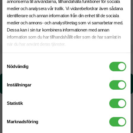
annonserna till användarna, tillhandahålla funktioner för sociala
medier och analysera vår trafik. Vi vidarebefordrar även sådana
Pristabell
identifierare och annan information från din enhet till de sociala
medier och annons- och analysföretag som vi samarbetar med.
Dessa kan i sin tur kombinera informationen med annan
CO₂e -avtryck
information som du har tillhandahållit eller som de har samlat in
när du har använt deras tjänster.
Beräknad leveranstid:
6 arbetsdagar
Samtyckesval
14 Augusti
Snabbare leverans? Kontakta oss.
Nödvändig
CO₂e -avtryck:
Inställningar
0,572391216936399 kg CO₂e / per styck
Statistik
Marknadsföring