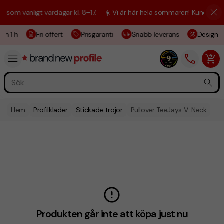
m vanligt vardagar kl. 8–17.
☀️ Vi är här hela sommaren! Kundtjänsten 
m 1 h
Fri offert
Prisgaranti
Snabb leverans
Designski
Hem
Profilkläder
Stickade tröjor
Pullover TeeJays V-Neck
Produkten går inte att köpa just nu