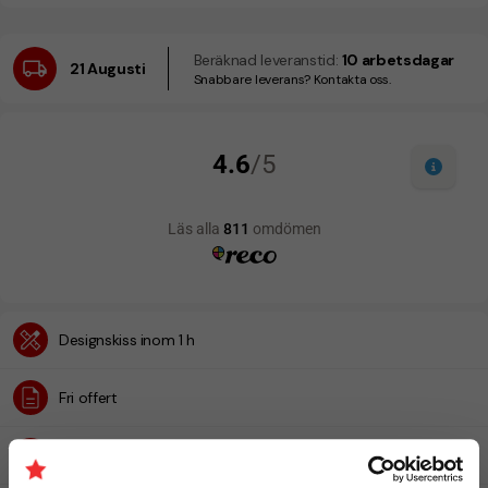
Beräknad leveranstid:
10 arbetsdagar
21 Augusti
Snabbare leverans? Kontakta oss.
Designskiss inom 1 h
Fri offert
Prisgaranti