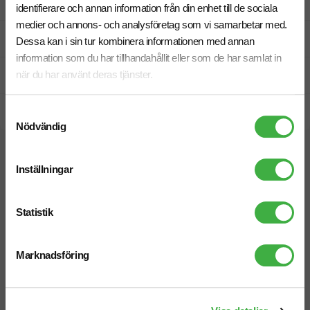
Designskiss inom 1 h
identifierare och annan information från din enhet till de sociala
medier och annons- och analysföretag som vi samarbetar med.
Fri offert
Dessa kan i sin tur kombinera informationen med annan
information som du har tillhandahållit eller som de har samlat in
när du har använt deras tjänster.
Prisgaranti
Snabb leverans
Samtyckesval
Nödvändig
Vi hjälper dig gärna!
Inställningar
Statistik
Marknadsföring
Telefon: 019-760 65 00
Mån-fre 08.30 - 17.00