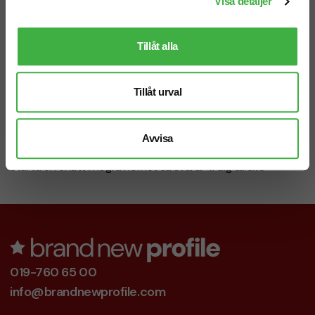
Visa detaljer
Tillåt alla
Mejl
info@brandnewprofile.com
Tillåt urval
Avvisa
Chatt
Starta en chatt i högra hörnet så svarar vi dig direkt!
019-760 65 00
info@brandnewprofile.com