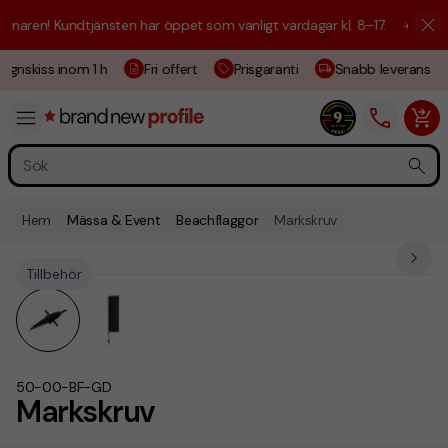
aren! Kundtjänsten har öppet som vanligt vardagar kl. 8–17.
☀️ Vi är h
ignskiss inom 1 h
Fri offert
Prisgaranti
Snabb leverans
Hem
Mässa & Event
Beachflaggor
Markskruv
Tillbehör
50-00-BF-GD
Markskruv