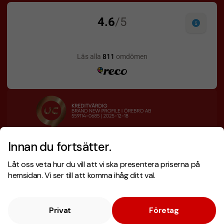
Innan du fortsätter.
Designskiss inom 1 h
Prisgaranti
Låt oss veta hur du vill att vi ska presentera priserna på
Fri offert
Snabb leverans
hemsidan. Vi ser till att komma ihåg ditt val.
Privat
Företag
Copyright © 2026 . Brand New Profile AB
E-handel
av Wombit.