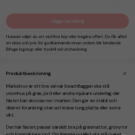
Lägg i varukorg
I kassan väljer du att slutföra köp eller begära offert. Du får alltid
en skiss och pris för godkännande innan ordern blir bindande.
Bifoga logotyp eller tryckfil vid utcheckning.
Produktbeskrivning
Markskruv är ett bra val när beachflaggan ska stå
utomhus på gräs, jord eller andra mjukare underlag där
fästet kan skruvas ner i marken. Den ger en stabil och
diskret förankring utan att kräva tung platta eller extra
vikt.
Det här fästet passar särskilt bra på gräsmattor, grönytor
och kompaktare jord. Om flaggan i stället ska stå i sand