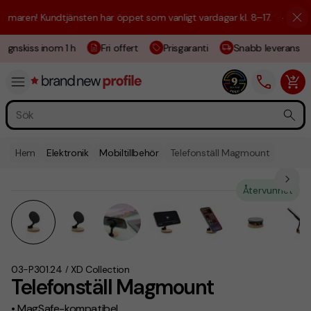
maren! Kundtjänsten har öppet som vanligt vardagar kl. 8–17.
☀️ Vi är 
ignskiss inom 1 h
Fri offert
Prisgaranti
Snabb leverans
Hem
Elektronik
Mobiltillbehör
Telefonställ Magmount
Återvunnet
03-P301.24
XD Collection
/
Telefonställ Magmount
• MagSafe-kompatibel