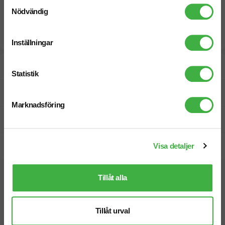
Samtyckesval
Nödvändig
Inställningar
Designskiss inom 1 h
Statistik
Fri offert
Marknadsföring
Prisgaranti
Visa detaljer
Snabb leverans
Tillåt alla
Vi hjälper dig gärna!
Tillåt urval