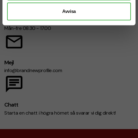
Avvisa
Telefon: 019-760 65 00
Mån-fre 08.30 - 17.00
Mejl
info@brandnewprofile.com
Chatt
Starta en chatt i högra hörnet så svarar vi dig direkt!