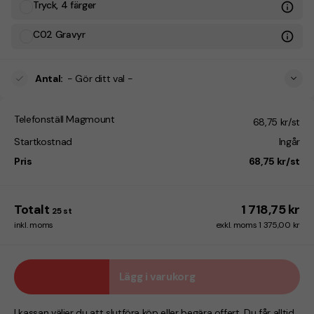
Tryck, 4 färger
C02 Gravyr
Antal
:
- Gör ditt val -
Telefonställ Magmount
68,75 kr/st
Startkostnad
Ingår
Pris
68,75 kr/st
Totalt
1 718,75 kr
25
st
inkl. moms
exkl. moms 1 375,00 kr
Lägg i varukorg
I kassan väljer du att slutföra köp eller begära offert. Du får alltid