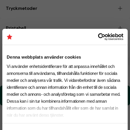
Tryckmetoder
Pristabell
CO₂e -avtryck
Denna webbplats använder cookies
Vi använder enhetsidentifierare för att anpassa innehållet och
Beräknad leveranstid:
8 arbetsdagar
annonserna till användarna, tillhandahålla funktioner för sociala
20 Augusti
Snabbare leverans? Kontakta oss.
medier och analysera vår trafik. Vi vidarebefordrar även sådana
identifierare och annan information från din enhet till de sociala
CO₂e -avtryck:
medier och annons- och analysföretag som vi samarbetar med.
0.54 kg CO₂e / per styck
Dessa kan i sin tur kombinera informationen med annan
information som du har tillhandahållit eller som de har samlat in
när du har använt deras tjänster.