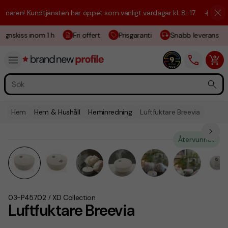
aren! Kundtjänsten har öppet som vanligt vardagar kl. 8–17.
☀️ Vi är h
gnskiss inom 1 h
Fri offert
Prisgaranti
Snabb leverans
Hem
Hem & Hushåll
Heminredning
Luftfuktare Breevia
Återvunnet
03-P457.02
XD Collection
/
Luftfuktare Breevia