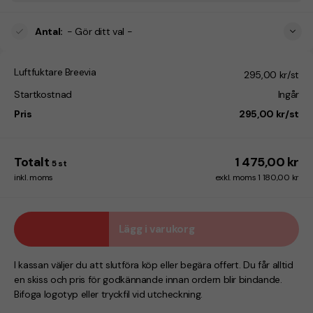
Antal
:
- Gör ditt val -
Luftfuktare Breevia
295,00 kr/st
Startkostnad
Ingår
Pris
295,00 kr/st
Totalt
1 475,00 kr
5
st
inkl. moms
exkl. moms 1 180,00 kr
Lägg i varukorg
I kassan väljer du att slutföra köp eller begära offert. Du får alltid
en skiss och pris för godkännande innan ordern blir bindande.
Bifoga logotyp eller tryckfil vid utcheckning.