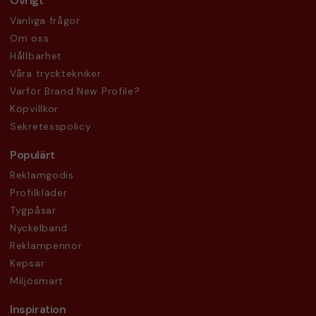
Övrigt
Vanliga frågor
Om oss
Hållbarhet
Våra trycktekniker
Varför Brand New Profile?
Köpvillkor
Sekretesspolicy
Populärt
Reklamgodis
Profilkläder
Tygpåsar
Nyckelband
Reklampennor
Kepsar
Miljösmart
Inspiration