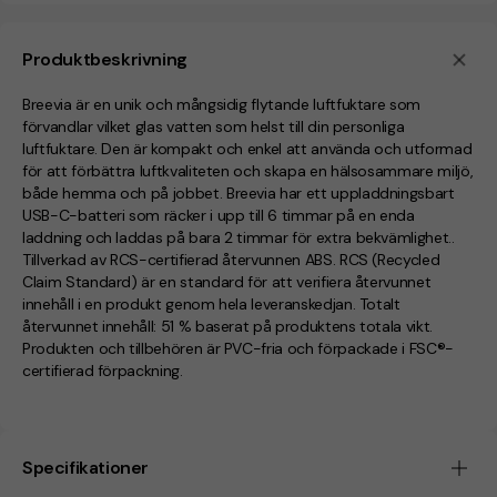
Produktbeskrivning
Breevia är en unik och mångsidig flytande luftfuktare som
förvandlar vilket glas vatten som helst till din personliga
luftfuktare. Den är kompakt och enkel att använda och utformad
för att förbättra luftkvaliteten och skapa en hälsosammare miljö,
både hemma och på jobbet. Breevia har ett uppladdningsbart
USB-C-batteri som räcker i upp till 6 timmar på en enda
laddning och laddas på bara 2 timmar för extra bekvämlighet..
Tillverkad av RCS-certifierad återvunnen ABS. RCS (Recycled
Claim Standard) är en standard för att verifiera återvunnet
innehåll i en produkt genom hela leveranskedjan. Totalt
återvunnet innehåll: 51 % baserat på produktens totala vikt.
Produkten och tillbehören är PVC-fria och förpackade i FSC®-
certifierad förpackning.
Specifikationer