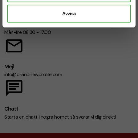
Avvisa
Telefon: 019-760 65 00
Mån-fre 08.30 - 17.00
Mejl
info@brandnewprofile.com
Chatt
Starta en chatt i högra hörnet så svarar vi dig direkt!