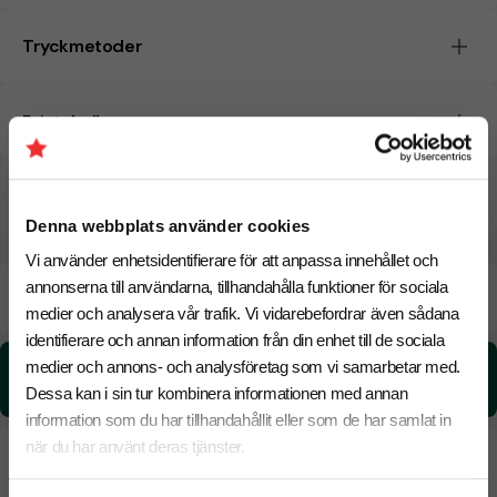
Tryckmetoder
Pristabell
CO₂e -avtryck
Denna webbplats använder cookies
Vi använder enhetsidentifierare för att anpassa innehållet och
annonserna till användarna, tillhandahålla funktioner för sociala
Beräknad leveranstid:
8 arbetsdagar
20 Augusti
Snabbare leverans? Kontakta oss.
medier och analysera vår trafik. Vi vidarebefordrar även sådana
identifierare och annan information från din enhet till de sociala
medier och annons- och analysföretag som vi samarbetar med.
CO₂e -avtryck:
0.83 kg CO₂e / per styck
Dessa kan i sin tur kombinera informationen med annan
information som du har tillhandahållit eller som de har samlat in
när du har använt deras tjänster.