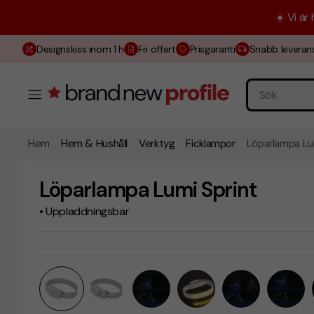
☀️ Vi är
Designskiss inom 1 h
Fri offert
Prisgaranti
Snabb leveran
Hem
Hem & Hushåll
Verktyg
Ficklampor
Löparlampa Lu
Löparlampa Lumi Sprint
• Uppladdningsbar