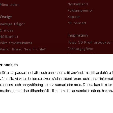
Nyckelband
Mina sidor
Reklampennor
Övrigt
Kepsar
Miljösmart
Vanliga frågor
Om oss
Inspiration
Hållbarhet
Topp 50 Profilprodukter
Våra trycktekniker
Företagsgåvor
Varför Brand New Profile?
Säsongsprodukter
Köpvillkor
Sekretesspolicy
r cookies
 för att anpassa innehållet och annonserna till användarna, tillhandahålla f
år trafik. Vi vidarebefordrar även sådana identifierare och annan informati
och annons- och analysföretag som vi samarbetar med. Dessa kan i sin tu
ation som du har tillhandahållit eller som de har samlat in när du har an