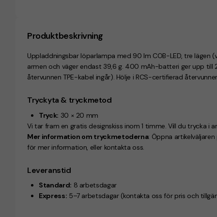
Produktbeskrivning
Uppladdningsbar löparlampa med 90 lm COB-LED, tre lägen (vitt
armen och väger endast 39,6 g. 400 mAh-batteri ger upp till 2 
återvunnen TPE-kabel ingår). Hölje i RCS-certifierad återvunnen
Tryckyta & tryckmetod
Tryck:
30 × 20 mm
Vi tar fram en gratis designskiss inom 1 timme. Vill du trycka i a
Mer information om tryckmetoderna
: Öppna artikelväljare
för mer information, eller kontakta oss.
Leveranstid
Standard:
8 arbetsdagar
Express:
5–7 arbetsdagar
(kontakta oss för pris och tillgä