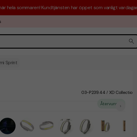
 här hela sommaren! Kundtjänsten har öppet som vanligt vardagar 
s
mi Sprint
03-P239.44
XD Collection
/
Återvunnet