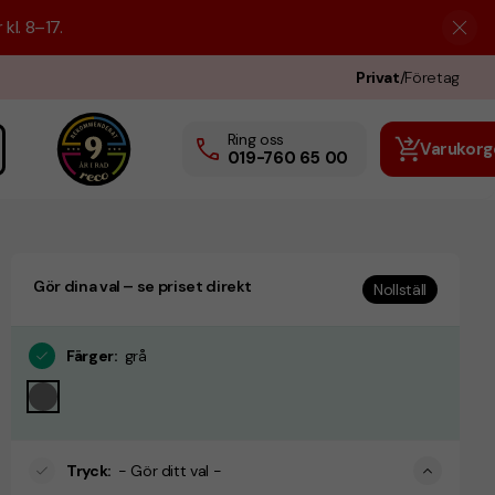
kl. 8–17.
Privat
/
Företag
Ring oss
Varukorg
019-760 65 00
Gör dina val – se priset direkt
Nollställ
Färger
:
grå
Tryck
:
- Gör ditt val -