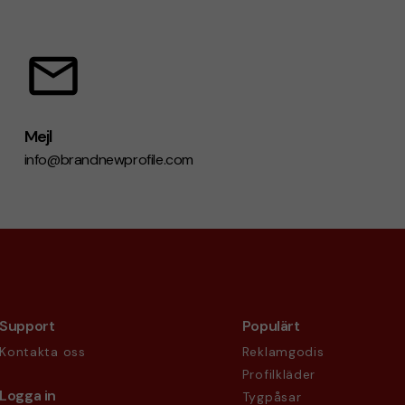
Mejl
info@brandnewprofile.com
Support
Populärt
Kontakta oss
Reklamgodis
Profilkläder
Logga in
Tygpåsar