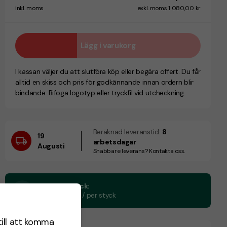
inkl. moms
exkl. moms 1 080,00 kr
Lägg i varukorg
I kassan väljer du att slutföra köp eller begära offert. Du får
alltid en skiss och pris för godkännande innan ordern blir
bindande. Bifoga logotyp eller tryckfil vid utcheckning.
Beräknad leveranstid:
8
19
arbetsdagar
Augusti
Snabbare leverans? Kontakta oss.
CO₂e -avtryck:
0.66 kg CO₂e / per styck
till att komma