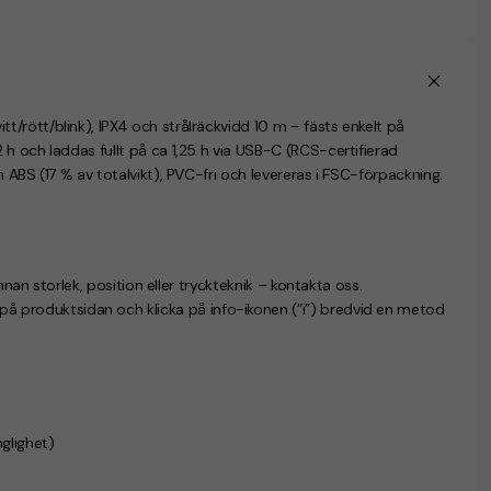
/rött/blink), IPX4 och strålräckvidd 10 m – fästs enkelt på
h och laddas fullt på ca 1,25 h via USB-C (RCS-certifierad
 ABS (17 % av totalvikt), PVC-fri och levereras i FSC-förpackning.
nnan storlek, position eller tryckteknik – kontakta oss.
n på produktsidan och klicka på info-ikonen (”i”) bredvid en metod
nglighet)