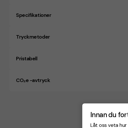
Specifikationer
Tryckmetoder
Pristabell
CO₂e -avtryck
Innan du for
Låt oss veta hur 