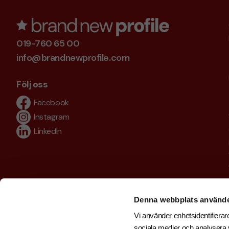
019-760 65 00
info@brandnewprofile.com
Följ oss
Facebook
Instagram
LinkedIn
Denna webbplats använde
Vi använder enhetsidentifierare
sociala medier och analysera v