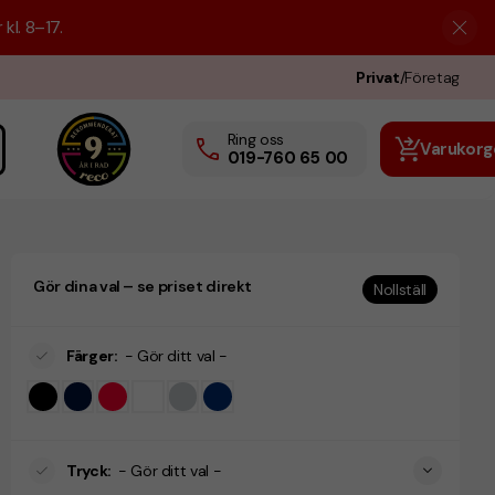
kl. 8–17.
Privat
/
Företag
Ring oss
Varukorg
019-760 65 00
Gör dina val – se priset direkt
Nollställ
Färger
:
- Gör ditt val -
Tryck
:
- Gör ditt val -