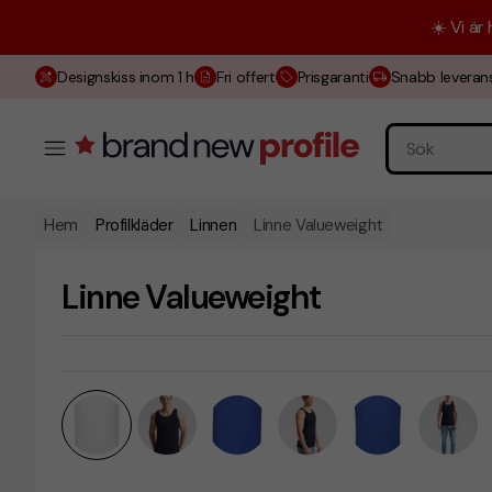
☀️ Vi är
Designskiss inom 1 h
Fri offert
Prisgaranti
Snabb leveran
Hem
Profilkläder
Linnen
Linne Valueweight
Linne Valueweight