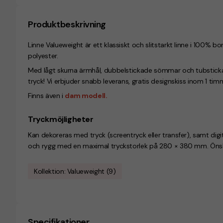
Produktbeskrivning
Linne Valueweight är ett klassiskt och slitstarkt linne i 100%
polyester.
Med lågt skurna ärmhål, dubbelstickade sömmar och tubsticka
tryck! Vi erbjuder snabb leverans, gratis designskiss inom 1 timm
Finns även i
dam modell.
Tryckmöjligheter
Kan dekoreras med tryck (screentryck eller transfer), samt digit
och rygg med en maximal tryckstorlek på 280 × 380 mm. Önskar d
Kollektion: Valueweight (9)
Specifikationer