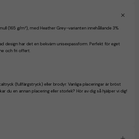
 bomull (165 g/m²), med Heather Grey-varianten innehållande 3%
d design har det en bekväm unisexpassform. Perfekt för eget
e och fri offert.
altryck (
fullfärgstryck
) eller brodyr. Vanliga placeringar är bröst
u en annan placering eller storlek? Hör av dig så hjälper vi dig!