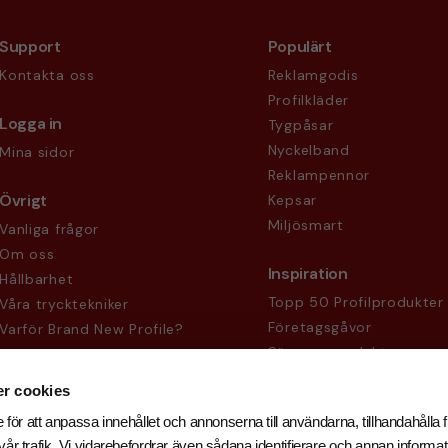
Support
Populärt
Kontakta oss
Reklamgodis
Profilkläder
Logga in
Tygpåsar
Nyckelband
Mina sidor
Reklampennor
Övrigt
Kepsar
Miljösmart
Vanliga frågor
Om oss
Inspiration
Hållbarhet
Topp 50 Profilprodukter
Våra trycktekniker
Företagsgåvor
Varför Brand New Profile?
Säsongsprodukter
Köpvillkor
Sekretesspolicy
r cookies
 för att anpassa innehållet och annonserna till användarna, tillhandahålla f
år trafik. Vi vidarebefordrar även sådana identifierare och annan informati