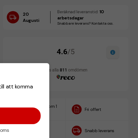
Beräknad leveranstid:
10
20
arbetsdagar
Augusti
Snabbare leverans? Kontakta oss.
till att komma
Designskiss inom 1
Fri offert
h
 moms
Prisgaranti
Snabb leverans