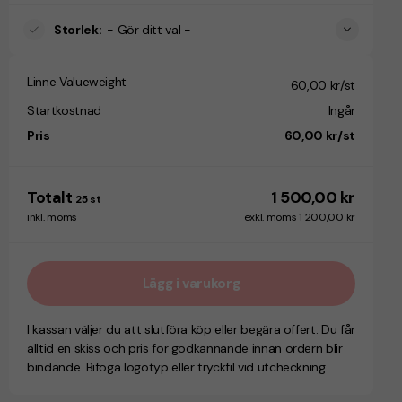
Storlek
:
- Gör ditt val -
Linne Valueweight
60,00 kr/st
Startkostnad
Ingår
Pris
60,00 kr/st
Totalt
1 500,00 kr
25
st
inkl. moms
exkl. moms 1 200,00 kr
Lägg i varukorg
I kassan väljer du att slutföra köp eller begära offert. Du får
alltid en skiss och pris för godkännande innan ordern blir
bindande. Bifoga logotyp eller tryckfil vid utcheckning.