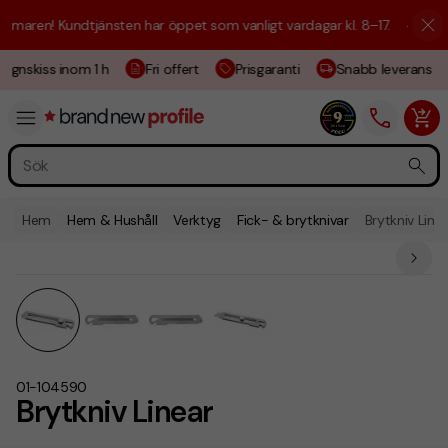
maren! Kundtjänsten har öppet som vanligt vardagar kl. 8–17.
☀️ Vi är 
ignskiss inom 1 h
Fri offert
Prisgaranti
Snabb leverans
Hem
Hem & Hushåll
Verktyg
Fick- & brytknivar
Brytkniv Line
01-104590
Brytkniv Linear