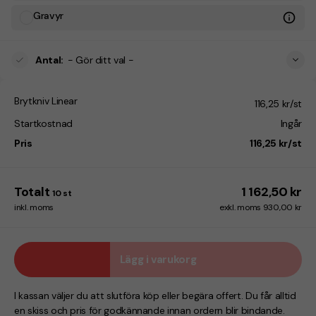
Gravyr
Antal
:
- Gör ditt val -
Brytkniv Linear
116,25 kr/st
Startkostnad
Ingår
Pris
116,25 kr/st
Totalt
1 162,50 kr
10
st
inkl. moms
exkl. moms 930,00 kr
Lägg i varukorg
I kassan väljer du att slutföra köp eller begära offert. Du får alltid
en skiss och pris för godkännande innan ordern blir bindande.