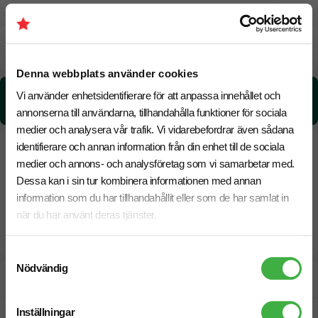
Beräknad leveranstid:
6 arbetsdagar
18 Augusti
Snabbare leverans? Kontakta oss.
Denna webbplats använder cookies
CO₂e -avtryck:
Vi använder enhetsidentifierare för att anpassa innehållet och
0,88687814586163 kg CO₂e / per styck
annonserna till användarna, tillhandahålla funktioner för sociala
medier och analysera vår trafik. Vi vidarebefordrar även sådana
identifierare och annan information från din enhet till de sociala
medier och annons- och analysföretag som vi samarbetar med.
Dessa kan i sin tur kombinera informationen med annan
information som du har tillhandahållit eller som de har samlat in
när du har använt deras tjänster.
Samtyckesval
Nödvändig
Designskiss inom 1 h
Inställningar
Fri offert