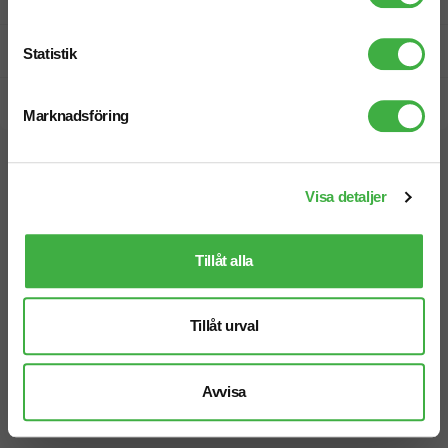
Prisgaranti
Statistik
Snabb leverans
Marknadsföring
Vi hjälper dig gärna!
Visa detaljer
Tillåt alla
Telefon: 019-760 65 00
Tillåt urval
Mån-fre 08.30 - 17.00
Avvisa