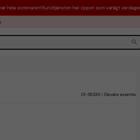
 här hela sommaren! Kundtjänsten har öppet som vanligt vardagar 
s
01-38330
Elevate essentials
/