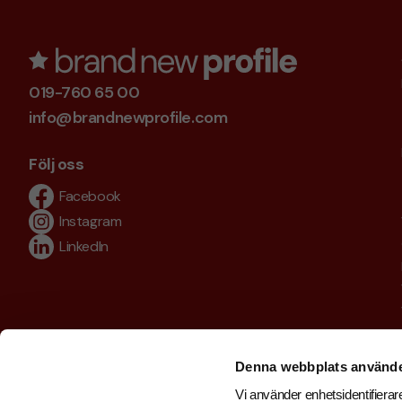
019-760 65 00
info@brandnewprofile.com
Följ oss
Facebook
Instagram
LinkedIn
Denna webbplats använde
Vi använder enhetsidentifierare