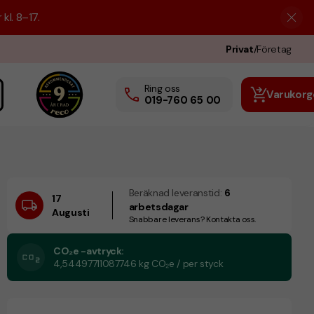
kl. 8–17.
Privat
/
Företag
Ring oss
Varukorg
019-760 65 00
Beräknad leveranstid:
6
17
arbetsdagar
Augusti
Snabbare leverans? Kontakta oss.
CO₂e -avtryck:
4,54497711087746 kg CO₂e / per styck