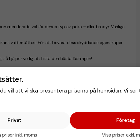
 rekommenderade val för denna typ av jacka – eller brodyr. Vanliga
jackans vattentäthet. För att bevara dess skyddande egenskaper
, så hjälper vi dig att hitta den bästa lösningen!
tsätter.
du vill att vi ska presentera priserna på hemsidan. Vi ser 
Privat
Företag
 priser inkl. moms
Visa priser exkl.