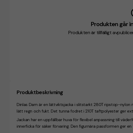
Produkten går in
Produkten är tillfälligt avpublic
Produktbeskrivning
Dinlas Dam är en lättviktsjacka i slitstarkt 280T ripstop-nyl
lätt regn och fukt. Det tunna fodret i 210T taftpolyester ger ex
Jackan har en uppfällbar huva för flexibel anpassning till väder
innerficka för säker förvaring. Den figurnära passformen ger en 