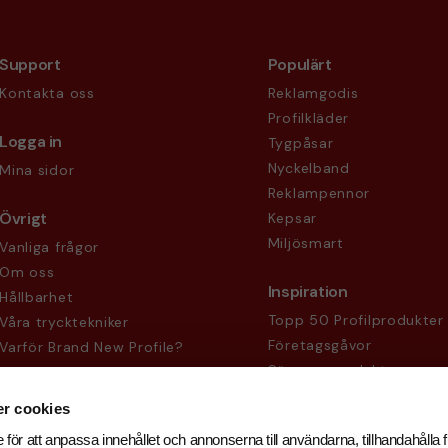
Support
Populärt
Kontakta oss
Reklamgodis
Profilkläder
Logga in
Tygpåsar
Nyckelband
Mina sidor
Reklampennor
Övrigt
Kepsar
Miljösmart
Vanliga frågor
Om oss
Inspiration
Hållbarhet
Topp 50 Profilprodukter
Våra trycktekniker
Företagsgåvor
Varför Brand New Profile?
Säsongsprodukter
Köpvillkor
Sekretesspolicy
r cookies
 för att anpassa innehållet och annonserna till användarna, tillhandahålla f