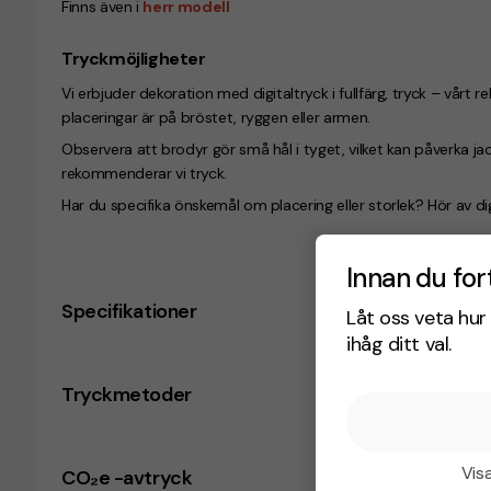
Finns även i
herr modell
Tryckmöjligheter
Vi erbjuder dekoration med digitaltryck i fullfärg, tryck – vårt
placeringar är på bröstet, ryggen eller armen.
Observera att brodyr gör små hål i tyget, vilket kan påverka 
rekommenderar vi tryck.
Har du specifika önskemål om placering eller storlek? Hör av dig
Innan du for
Specifikationer
Låt oss veta hur 
ihåg ditt val.
Tryckmetoder
Visa
CO₂e -avtryck