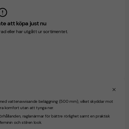
te att köpa just nu
erad eller har utgått ur sortimentet.
on med vattenavvisande beläggning (500 mm), vilket skyddar mot
tra komfort utan att tynga ner.
förhållanden, raglanärmar för bättre rörlighet samt en praktisk
feminin och stilren look.