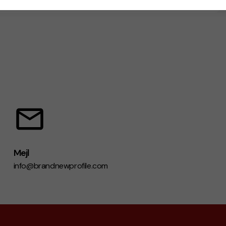
Mejl
info@brandnewprofile.com