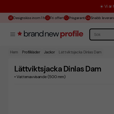
☀️ Vi är
Designskiss inom 1 h
Fri offert
Prisgaranti
Snabb leveran
Hem
Profilkläder
Jackor
Lättviktsjacka Dinlas Dam
Lättviktsjacka Dinlas Dam
• Vattenavvisande (500 mm)